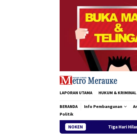
Loncat
ke
konten
LAPORAN UTAMA
HUKUM & KRIMINAL
BERANDA
Info Pembangunan
Ar
Politik
Tiga Hari Hilang di Sungai Maro, ABK yang Te
NOKEN