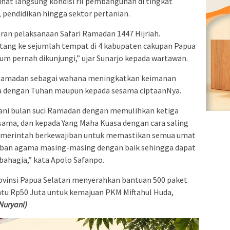
ihat langsung kondisi ril pembangunan di tingkat
, pendidikan hingga sektor pertanian.
saran pelaksanaan Safari Ramadan 1447 Hijriah.
ang ke sejumlah tempat di 4 kabupaten cakupan Papua
m pernah dikunjungi,” ujar Sunarjo kepada wartawan.
Ramadan sebagai wahana meningkatkan keimanan
a dengan Tuhan maupun kepada sesama ciptaanNya.
alani bulan suci Ramadan dengan memulihkan ketiga
 sesama, dan kepada Yang Maha Kuasa dengan cara saling
emerintah berkewajiban untuk memastikan semua umat
ban agama masing-masing dengan baik sehingga dapat
ahagia,” kata Apolo Safanpo.
ovinsi Papua Selatan menyerahkan bantuan 500 paket
u Rp50 Juta untuk kemajuan PKM Miftahul Huda,
Nuryani)