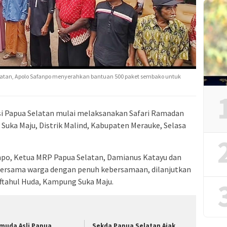
elatan, Apolo Safanpo menyerahkan bantuan 500 paket sembako untuk
i Papua Selatan mulai melaksanakan Safari Ramadan
 Suka Maju, Distrik Malind, Kabupaten Merauke, Selasa
npo, Ketua MRP Papua Selatan, Damianus Katayu dan
ersama warga dengan penuh kebersamaan, dilanjutkan
iftahul Huda, Kampung Suka Maju.
muda Asli Papua
Sekda Papua Selatan Ajak