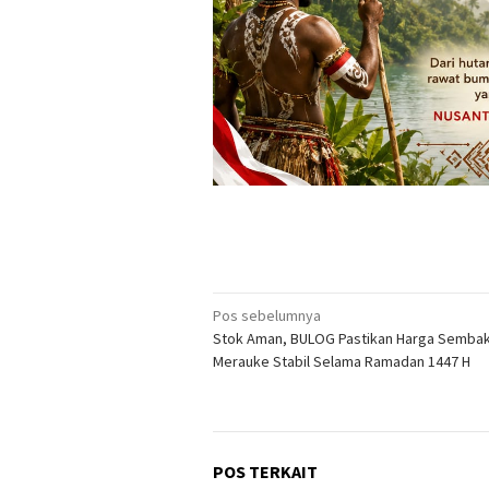
Navigasi
Pos sebelumnya
Stok Aman, BULOG Pastikan Harga Sembak
pos
Merauke Stabil Selama Ramadan 1447 H
POS TERKAIT