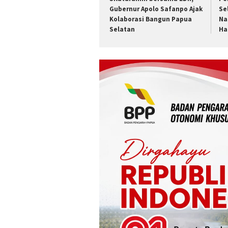
Gubernur Apolo Safanpo Ajak
Se
Kolaborasi Bangun Papua
Na
Selatan
Ha