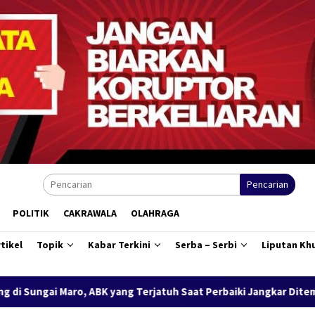
Pencarian
POLITIK
CAKRAWALA
OLAHRAGA
tikel
Topik
Kabar Terkini
Serba – Serbi
Liputan Kh
rjatuh Saat Perbaiki Jangkar Ditemukan Meninggal
Progra