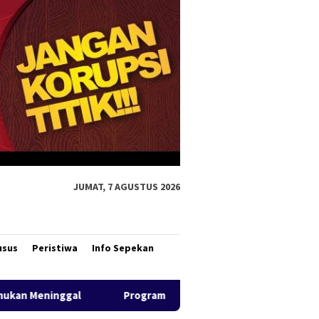
JUMAT, 7 AGUSTUS 2026
usus
Peristiwa
Info Sepekan
m CSR Unggulan Pertamina Patra Niaga Regional Papua Maluku B