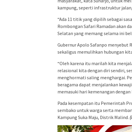
masyarakat, kata Sunarjo, untuk mel
kampung, seperti infrastruktur jalan
“Ada 11 titik yang dipilih sebagai sa
Rombongan Safari Ramadan akan dat
Selatan yang memang selama ini belu
Gubernur Apolo Safanpo menyebut 
sekaligus memulihkan hubungan kit
“Oleh karena itu marilah kita menj
relasional kita dengan diri sendiri,
menghormati saling menghargai. P
beragama dapat menjalankan kewaji
memasuki hari kemenangan dengan b
Pada kesempatan itu Pemerintah Pr
sembako untuk warga serta membant
Kampung Suka Maju, Distrik Malind.
(