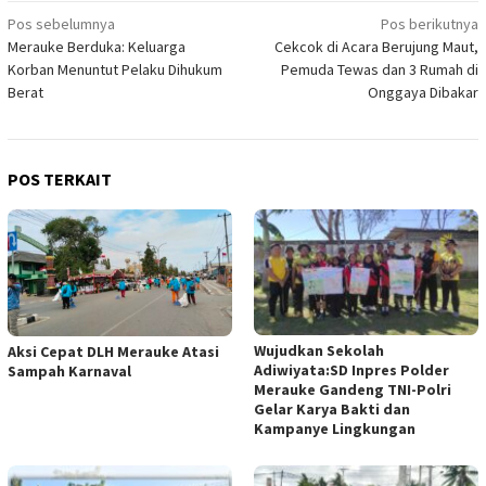
Navigasi
Pos sebelumnya
Pos berikutnya
Merauke Berduka: Keluarga
Cekcok di Acara Berujung Maut,
pos
Korban Menuntut Pelaku Dihukum
Pemuda Tewas dan 3 Rumah di
Berat
Onggaya Dibakar
POS TERKAIT
Wujudkan Sekolah
Aksi Cepat DLH Merauke Atasi
Adiwiyata:SD Inpres Polder
Sampah Karnaval
Merauke Gandeng TNI-Polri
Gelar Karya Bakti dan
Kampanye Lingkungan