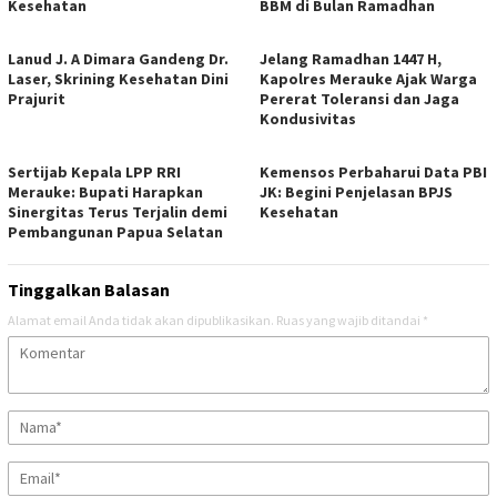
Kesehatan
BBM di Bulan Ramadhan
Lanud J. A Dimara Gandeng Dr.
Jelang Ramadhan 1447 H,
Laser, Skrining Kesehatan Dini
Kapolres Merauke Ajak Warga
Prajurit
Pererat Toleransi dan Jaga
Kondusivitas
Sertijab Kepala LPP RRI
Kemensos Perbaharui Data PBI
Merauke: Bupati Harapkan
JK: Begini Penjelasan BPJS
Sinergitas Terus Terjalin demi
Kesehatan
Pembangunan Papua Selatan
Tinggalkan Balasan
Alamat email Anda tidak akan dipublikasikan.
Ruas yang wajib ditandai
*