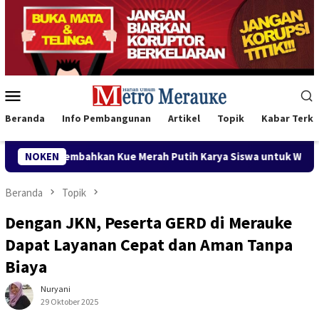
Loncat
ke
konten
Menu
Mobile
Beranda
Info Pembangunan
Artikel
Topik
Kabar Terki
ue Merah Putih Karya Siswa untuk Wabup Fauzun Nihayah
NOKEN
Beranda
Topik
Dengan JKN, Peserta GERD di Merauke
Dapat Layanan Cepat dan Aman Tanpa
Biaya
Nuryani
29 Oktober 2025