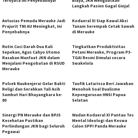
Ternyata ini Penyebabnya!
Biaya, JKN Menguatkan
Langkah Pasien Gagal Ginjal
Antusias Pemuda Merauke Jadi
Kodaeral XI Siap Kawal Aksi
Prajurit TNI AU Meningkat, Ini
Tanam Serempak Cetak Sawah
Penyebabnya
di Merauke
Rutin Cuci Darah Dua Kali
Tingkatkan Produktivitas
Sepekan, Agus Cahyo Utomo
Petani Merauke, Program P3-
Rasakan Manfaat JKN dalam
TGAI Resmi Dimulai secara
Menjalani Pengobatan di RSUD
Swakelola
Merauke
Polsek Naukenjerai Gelar Bakti
Taufik Latarissa Beri Jawaban
Religi dan Serahkan Tali Asih
Menohok Soal Dualisme
Sambut Hari Bhayangkara ke-
Kepengurusan HNSI Papua
80
Selatan
Sinergi PN Merauke dan BPJS
Wadan Kodaeral XI Pantau Tes
Kesehatan Pastikan
Mental Ideologi dan Keswa
Perlindungan JKN bagi Seluruh
Calon SPPI Panda Merauke
Pegawai