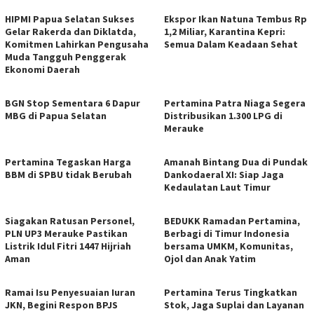
HIPMI Papua Selatan Sukses
Ekspor Ikan Natuna Tembus Rp
Gelar Rakerda dan Diklatda,
1,2 Miliar, Karantina Kepri:
Komitmen Lahirkan Pengusaha
Semua Dalam Keadaan Sehat
Muda Tangguh Penggerak
Ekonomi Daerah
BGN Stop Sementara 6 Dapur
Pertamina Patra Niaga Segera
MBG di Papua Selatan
Distribusikan 1.300 LPG di
Merauke
Pertamina Tegaskan Harga
​Amanah Bintang Dua di Pundak
BBM di SPBU tidak Berubah
Dankodaeral XI: Siap Jaga
Kedaulatan Laut Timur
Siagakan Ratusan Personel,
BEDUKK Ramadan Pertamina,
PLN UP3 Merauke Pastikan
Berbagi di Timur Indonesia
Listrik Idul Fitri 1447 Hijriah
bersama UMKM, Komunitas,
Aman
Ojol dan Anak Yatim
Ramai Isu Penyesuaian Iuran
Pertamina Terus Tingkatkan
JKN, Begini Respon BPJS
Stok, Jaga Suplai dan Layanan