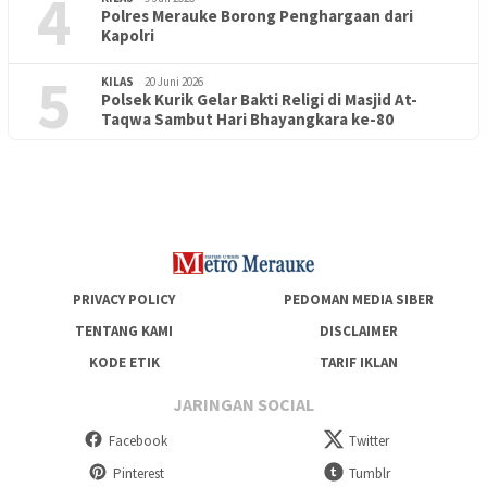
4
Polres Merauke Borong Penghargaan dari
Kapolri
5
KILAS
20 Juni 2026
Polsek Kurik Gelar Bakti Religi di Masjid At-
PENDIDIKAN
18 Juni 2026
Taqwa Sambut Hari Bhayangkara ke-80
Lepas Puluhan Peserta Didik, TK Yapis 2 Merauke Siapkan
Generasi Berkarakter dan Berakhlak
PRIVACY POLICY
PEDOMAN MEDIA SIBER
TENTANG KAMI
DISCLAIMER
KODE ETIK
TARIF IKLAN
JARINGAN SOCIAL
Facebook
Twitter
Pinterest
Tumblr