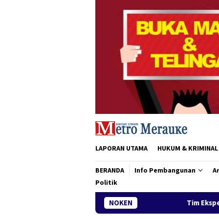
Loncat
ke
konten
LAPORAN UTAMA
HUKUM & KRIMINAL
BERANDA
Info Pembangunan
Ar
Politik
Tim Ekspedisi Patriot IPB Tiba di Mer
NOKEN