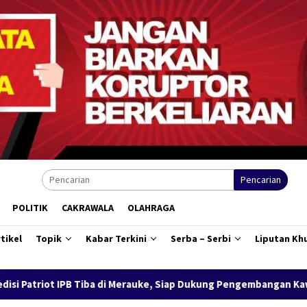
Pencarian
POLITIK
CAKRAWALA
OLAHRAGA
tikel
Topik
Kabar Terkini
Serba – Serbi
Liputan Kh
auke, Siap Dukung Pengembangan Kawasan Salor Berbasis Potensi 