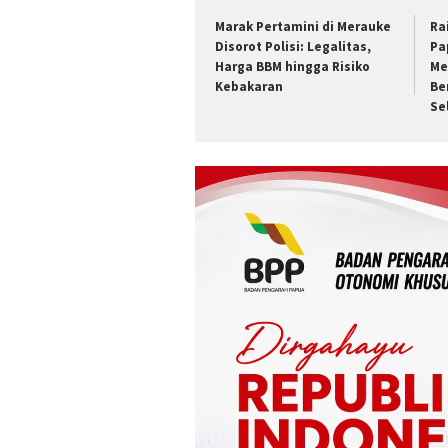
Marak Pertamini di Merauke
Ra
Disorot Polisi: Legalitas,
Pa
Harga BBM hingga Risiko
Me
Kebakaran
Be
Se