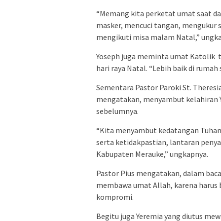
“Memang kita perketat umat saat d
masker, mencuci tangan, mengukur su
mengikuti misa malam Natal,” ungk
Yoseph juga meminta umat Katolik t
hari raya Natal. “Lebih baik di ruma
Sementara Pastor Paroki St. Theresi
mengatakan, menyambut kelahiran Y
sebelumnya.
“Kita menyambut kedatangan Tuhan 
serta ketidakpastian, lantaran peny
Kabupaten Merauke,” ungkapnya.
Pastor Pius mengatakan, dalam baca
membawa umat Allah, karena harus b
kompromi.
Begitu juga Yeremia yang diutus me