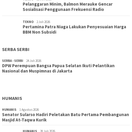
Pelanggaran Minim, Balmon Merauke Gencar
Sosialisasi Penggunaan Frekuensi Radio
TEKNO
2 Juli 2026
Pertamina Patra Niaga Lakukan Penyesuaian Harga
BBM Non Subsidi
SERBA SERBI
SERBA - SERBI
24 Juli 2026
DPW Perempuan Bangsa Papua Selatan Ikuti Pelantikan
TOPIK
30 Juli 2026
Nasional dan Muspimnas di Jakarta
Wujudkan Sekolah Adiwiyata:SD Inpres Polder Merauke
Gandeng TNI-Polri Gelar Karya Bakti dan Kampanye…
HUMANIS
HUMANIS
1 Agustus 2026
Senator Sularso Hadiri Peletakan Batu Pertama Pembangunan
Masjid At-Taqwa Kurik
HUMANIS
28 Juli 2026