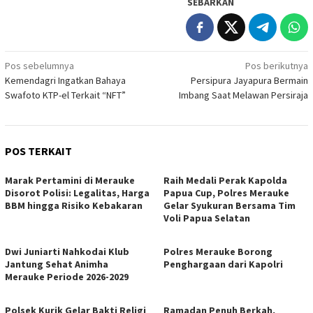
SEBARKAN
Navigasi
Pos sebelumnya
Pos berikutnya
Kemendagri Ingatkan Bahaya
Persipura Jayapura Bermain
pos
Swafoto KTP-el Terkait “NFT”
Imbang Saat Melawan Persiraja
POS TERKAIT
Marak Pertamini di Merauke
Raih Medali Perak Kapolda
Disorot Polisi: Legalitas, Harga
Papua Cup, Polres Merauke
BBM hingga Risiko Kebakaran
Gelar Syukuran Bersama Tim
Voli Papua Selatan
Dwi Juniarti Nahkodai Klub
Polres Merauke Borong
Jantung Sehat Animha
Penghargaan dari Kapolri
Merauke Periode 2026-2029
Polsek Kurik Gelar Bakti Religi
Ramadan Penuh Berkah,