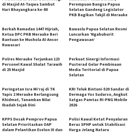
di Masjid At-Taqwa Sambut
Perempuan Bangsa Papua
Hari Bhayangkara ke-80
Selatan Gandeng Legislator
PKB Bagikan Takjil di Merauke
Berkah Ramadan 1447 Hijriah,
Bawaslu Papua Selatan Resmi
Ketua DPC PKB Merauke Beri
Luncurkan ‘Ngabuburit
Bantuan ke Mushola Al-Ansor
Pengawasan’
Rawasari
Polres Merauke Terjunkan 123
Perkuat Sinergi Informasi
Personel Kawal Shalat Tarawih
Pusterad Gelar Pembinaan
di 25 Masjid
Media Teritorial di Papua
Selatan
Peringatan Isra Mi’raj di TK
KRI Teluk Bintuni-520 Sandar di
Yapis 2 Merauke Berlangsung
Dermaga Yos Sudarso, Angkut
Khidmat, Tanamkan Nilai
Satgas Pamtas RI-PNG Mobile
Ibadah Sejak Dini
2026
KPPS Desak Pemprov Papua
Polisi Kawal Ketat Penyaluran
Selatan Prioritaskan OAP
Beras SPHP untuk Stabilisasi
dalam Pelantikan Eselon III dan
Harga Jelang Nataru