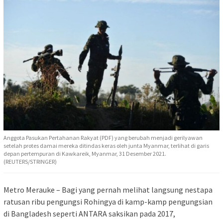
Anggota Pasukan Pertahanan Rakyat (PDF) yang berubah menjadi gerilyawan
setelah protes damai mereka ditindas keras oleh junta Myanmar, terlihat di garis
depan pertempuran di Kawkareik, Myanmar, 31 Desember 2021.
(REUTERS/STRINGER)
Metro Merauke – Bagi yang pernah melihat langsung nestapa
ratusan ribu pengungsi Rohingya di kamp-kamp pengungsian
di Bangladesh seperti ANTARA saksikan pada 2017,