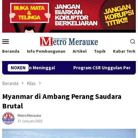
Loncat
ke
konten
Menu
Mobile
Beranda
Info Pembangunan
Artikel
Topik
Kabar Terki
NOKEN
Program CSR Unggulan Pertamina Patra Niaga Regional P
Beranda
Kilas
Myanmar di Ambang Perang Saudara
Brutal
Metro Merauke
17 Januari 2022