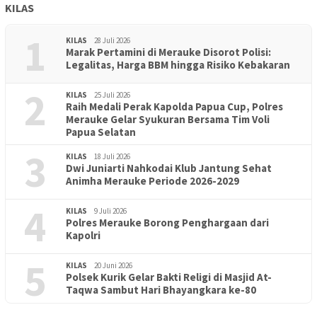
KILAS
1
KILAS
28 Juli 2026
Marak Pertamini di Merauke Disorot Polisi:
Legalitas, Harga BBM hingga Risiko Kebakaran
2
KILAS
25 Juli 2026
Raih Medali Perak Kapolda Papua Cup, Polres
Merauke Gelar Syukuran Bersama Tim Voli
Papua Selatan
3
KILAS
18 Juli 2026
Dwi Juniarti Nahkodai Klub Jantung Sehat
Animha Merauke Periode 2026-2029
4
KILAS
9 Juli 2026
Polres Merauke Borong Penghargaan dari
Kapolri
5
KILAS
20 Juni 2026
Polsek Kurik Gelar Bakti Religi di Masjid At-
PENDIDIKAN
18 Juni 2026
Taqwa Sambut Hari Bhayangkara ke-80
Lepas Puluhan Peserta Didik, TK Yapis 2 Merauke Siapkan
Generasi Berkarakter dan Berakhlak