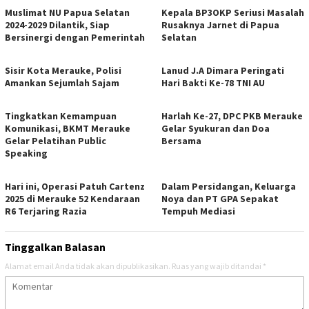
Muslimat NU Papua Selatan
Kepala BP3OKP Seriusi Masalah
2024-2029 Dilantik, Siap
Rusaknya Jarnet di Papua
Bersinergi dengan Pemerintah
Selatan
Sisir Kota Merauke, Polisi
Lanud J.A Dimara Peringati
Amankan Sejumlah Sajam
Hari Bakti Ke-78 TNI AU
Tingkatkan Kemampuan
Harlah Ke-27, DPC PKB Merauke
Komunikasi, BKMT Merauke
Gelar Syukuran dan Doa
Gelar Pelatihan Public
Bersama
Speaking
Hari ini, Operasi Patuh Cartenz
Dalam Persidangan, Keluarga
2025 di Merauke 52 Kendaraan
Noya dan PT GPA Sepakat
R6 Terjaring Razia
Tempuh Mediasi
Tinggalkan Balasan
Alamat email Anda tidak akan dipublikasikan.
Ruas yang wajib ditandai
*