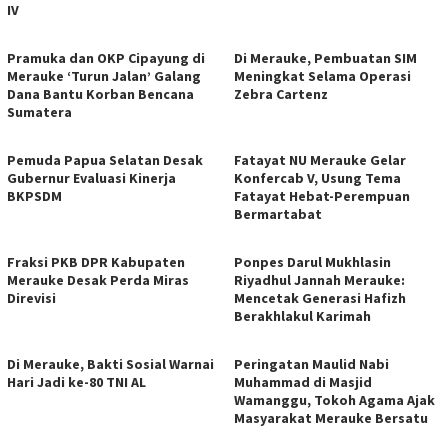
IV
Pramuka dan OKP Cipayung di
Di Merauke, Pembuatan SIM
Merauke ‘Turun Jalan’ Galang
Meningkat Selama Operasi
Dana Bantu Korban Bencana
Zebra Cartenz
Sumatera
Pemuda Papua Selatan Desak
Fatayat NU Merauke Gelar
Gubernur Evaluasi Kinerja
Konfercab V, Usung Tema
BKPSDM
Fatayat Hebat-Perempuan
Bermartabat
Fraksi PKB DPR Kabupaten
Ponpes Darul Mukhlasin
Merauke Desak Perda Miras
Riyadhul Jannah Merauke:
Direvisi
Mencetak Generasi Hafizh
Berakhlakul Karimah
Di Merauke, Bakti Sosial Warnai
Peringatan Maulid Nabi
Hari Jadi ke-80 TNI AL
Muhammad di Masjid
Wamanggu, Tokoh Agama Ajak
Masyarakat Merauke Bersatu