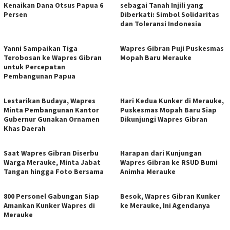
Kenaikan Dana Otsus Papua 6
sebagai Tanah Injili yang
Persen
Diberkati: Simbol Solidaritas
dan Toleransi Indonesia
Yanni Sampaikan Tiga
Wapres Gibran Puji Puskesmas
Terobosan ke Wapres Gibran
Mopah Baru Merauke
untuk Percepatan
Pembangunan Papua
Lestarikan Budaya, Wapres
Hari Kedua Kunker di Merauke,
Minta Pembangunan Kantor
Puskesmas Mopah Baru Siap
Gubernur Gunakan Ornamen
Dikunjungi Wapres Gibran
Khas Daerah
Saat Wapres Gibran Diserbu
Harapan dari Kunjungan
Warga Merauke, Minta Jabat
Wapres Gibran ke RSUD Bumi
Tangan hingga Foto Bersama
Animha Merauke
800 Personel Gabungan Siap
Besok, Wapres Gibran Kunker
Amankan Kunker Wapres di
ke Merauke, Ini Agendanya
Merauke