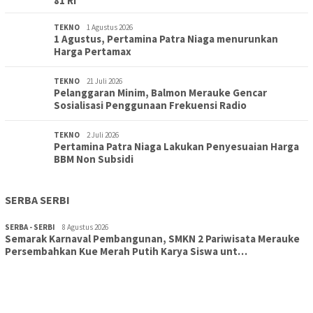
81 RI
TEKNO
1 Agustus 2026
1 Agustus, Pertamina Patra Niaga menurunkan
Harga Pertamax
TEKNO
21 Juli 2026
Pelanggaran Minim, Balmon Merauke Gencar
Sosialisasi Penggunaan Frekuensi Radio
TEKNO
2 Juli 2026
Pertamina Patra Niaga Lakukan Penyesuaian Harga
BBM Non Subsidi
SERBA SERBI
SERBA - SERBI
8 Agustus 2026
Semarak Karnaval Pembangunan, SMKN 2 Pariwisata Merauke
Persembahkan Kue Merah Putih Karya Siswa unt…
TOPIK
8 Agustus 2026
Aksi Cepat DLH Merauke Atasi Sampah Karnaval