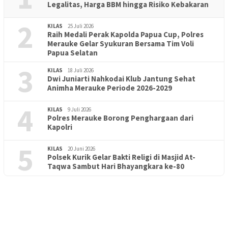
Legalitas, Harga BBM hingga Risiko Kebakaran
2
KILAS
25 Juli 2026
Raih Medali Perak Kapolda Papua Cup, Polres
Merauke Gelar Syukuran Bersama Tim Voli
Papua Selatan
3
KILAS
18 Juli 2026
Dwi Juniarti Nahkodai Klub Jantung Sehat
Animha Merauke Periode 2026-2029
4
KILAS
9 Juli 2026
Polres Merauke Borong Penghargaan dari
Kapolri
5
KILAS
20 Juni 2026
Polsek Kurik Gelar Bakti Religi di Masjid At-
PENDIDIKAN
18 Juni 2026
Taqwa Sambut Hari Bhayangkara ke-80
Lepas Puluhan Peserta Didik, TK Yapis 2 Merauke Siapkan
Generasi Berkarakter dan Berakhlak