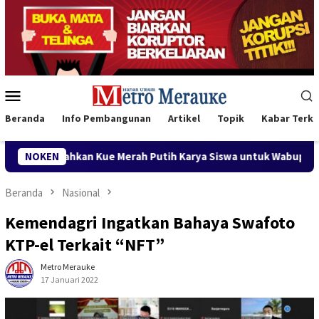
Loncat
ke
konten
Menu
Mobile
Beranda
Info Pembangunan
Artikel
Topik
Kabar Terki
Merah Putih Karya Siswa untuk Wabup Fauzun Nihayah
NOKEN
A
Beranda
Nasional
Kemendagri Ingatkan Bahaya Swafoto
KTP-el Terkait “NFT”
Metro Merauke
17 Januari 2022