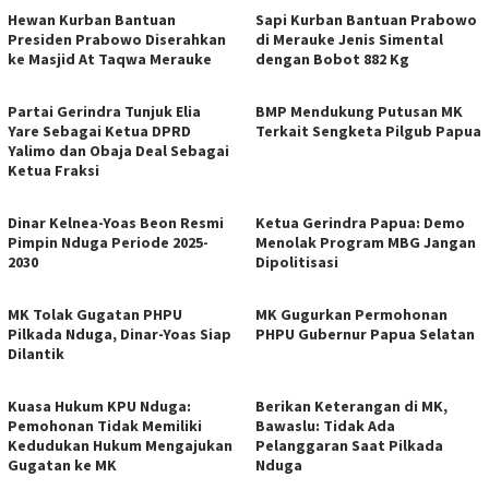
Hewan Kurban Bantuan
Sapi Kurban Bantuan Prabowo
Presiden Prabowo Diserahkan
di Merauke Jenis Simental
ke Masjid At Taqwa Merauke
dengan Bobot 882 Kg
Partai Gerindra Tunjuk Elia
BMP Mendukung Putusan MK
Yare Sebagai Ketua DPRD
Terkait Sengketa Pilgub Papua
Yalimo dan Obaja Deal Sebagai
Ketua Fraksi
Dinar Kelnea-Yoas Beon Resmi
Ketua Gerindra Papua: Demo
Pimpin Nduga Periode 2025-
Menolak Program MBG Jangan
2030
Dipolitisasi
MK Tolak Gugatan PHPU
MK Gugurkan Permohonan
Pilkada Nduga, Dinar-Yoas Siap
PHPU Gubernur Papua Selatan
Dilantik
Kuasa Hukum KPU Nduga:
Berikan Keterangan di MK,
Pemohonan Tidak Memiliki
Bawaslu: Tidak Ada
Kedudukan Hukum Mengajukan
Pelanggaran Saat Pilkada
Gugatan ke MK
Nduga