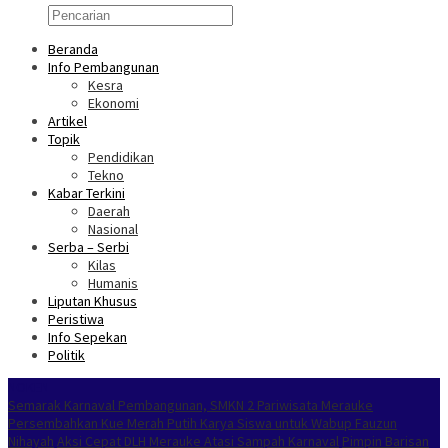
Beranda
Info Pembangunan
Kesra
Ekonomi
Artikel
Topik
Pendidikan
Tekno
Kabar Terkini
Daerah
Nasional
Serba – Serbi
Kilas
Humanis
Liputan Khusus
Peristiwa
Info Sepekan
Politik
NOKEN
Semarak Karnaval Pembangunan, SMKN 2 Pariwisata Merauke
Persembahkan Kue Merah Putih Karya Siswa untuk Wabup Fauzun
Nihayah
Aksi Cepat DLH Merauke Atasi Sampah Karnaval
Pimpin Barisan