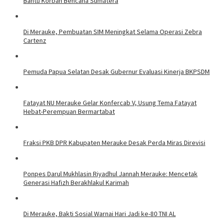
Bantu Korban Bencana Sumatera
Di Merauke, Pembuatan SIM Meningkat Selama Operasi Zebra
Cartenz
Pemuda Papua Selatan Desak Gubernur Evaluasi Kinerja BKPSDM
Fatayat NU Merauke Gelar Konfercab V, Usung Tema Fatayat
Hebat-Perempuan Bermartabat
Fraksi PKB DPR Kabupaten Merauke Desak Perda Miras Direvisi
Ponpes Darul Mukhlasin Riyadhul Jannah Merauke: Mencetak
Generasi Hafizh Berakhlakul Karimah
Di Merauke, Bakti Sosial Warnai Hari Jadi ke-80 TNI AL