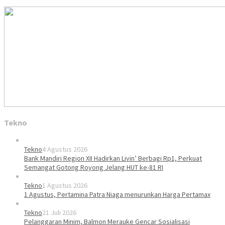
Tekno
Tekno
4 Agustus 2026
Bank Mandiri Region XII Hadirkan Livin’ Berbagi Rp1, Perkuat
Semangat Gotong Royong Jelang HUT ke-81 RI
Tekno
1 Agustus 2026
1 Agustus, Pertamina Patra Niaga menurunkan Harga Pertamax
Tekno
21 Juli 2026
Pelanggaran Minim, Balmon Merauke Gencar Sosialisasi