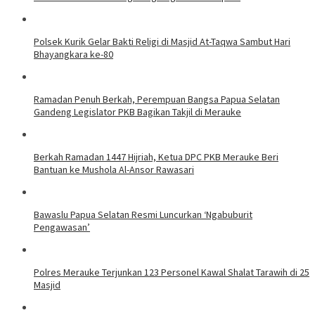
Polsek Kurik Gelar Bakti Religi di Masjid At-Taqwa Sambut Hari
Bhayangkara ke-80
Ramadan Penuh Berkah, Perempuan Bangsa Papua Selatan
Gandeng Legislator PKB Bagikan Takjil di Merauke
Berkah Ramadan 1447 Hijriah, Ketua DPC PKB Merauke Beri
Bantuan ke Mushola Al-Ansor Rawasari
Bawaslu Papua Selatan Resmi Luncurkan ‘Ngabuburit
Pengawasan’
Polres Merauke Terjunkan 123 Personel Kawal Shalat Tarawih di 25
Masjid