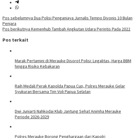
Navigasi
Pos sebelumnya
Dua Polisi Penganiaya Jurnalis Tempo Divonis 10 Bulan
Penjara
pos
Pos berikutnya
Kemenhub Tambah Angkutan Udara Perintis Pada 2022
Pos terkait
Marak Pertamini di Merauke Disorot Polisi: Legalitas, Harga BBM
hingga Risiko Kebakaran
Raih Medali Perak Kapolda Papua Cup, Polres Merauke Gelar
Syukuran Bersama Tim Voli Papua Selatan
Dwi Juniarti Nahkodai Klub Jantung Sehat Animha Merauke
Periode 2026-2029
Polres Merauke Borong Penghargaan dari Kapolri