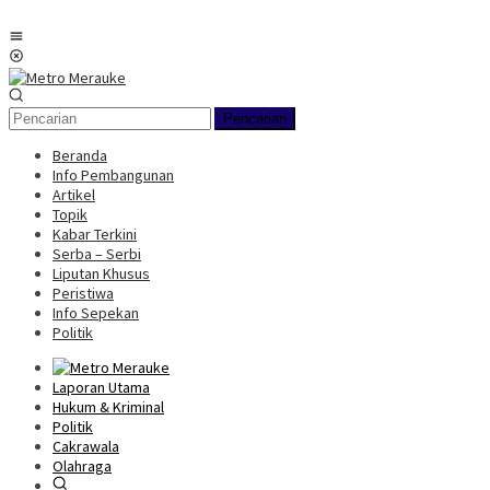
Loncat
ke
Menu
konten
Mobile
Pencarian
Beranda
Info Pembangunan
Artikel
Topik
Kabar Terkini
Serba – Serbi
Liputan Khusus
Peristiwa
Info Sepekan
Politik
Laporan Utama
Hukum & Kriminal
Politik
Cakrawala
Olahraga