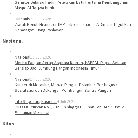
Senator Sularso Hadiri Peletakan Batu Pertama Pembangunan
Masjid At-Taqwa Kurik
Humanis
28 Juli 2026
Ziarah Penuh Hikmat di TMP Trikora, Lanud J. A Dimara Teguhkan
Semangat Juang Pahlawan
Nasional
Nasional
15 Juli 2026
Menko Pangan Serap Aspirasi Daerah, KSPEAN Papua Selatan
Bersiap Jadi Lumbung Pangan Indonesia Timur
Nasional
14 Juli 2026
Kunker di Merauke, Menko Pangan Tekankan Pentingnya
Sosialisasi dan Dukungan Pembangun Sentra Pangan
Info Sepekan
,
Nasional
4 Juli 2026
Pusat Kucurkan Rp1,3 Triliun hingga Puluhan Ton Benih untuk
Pertanian Merauke
Kilas