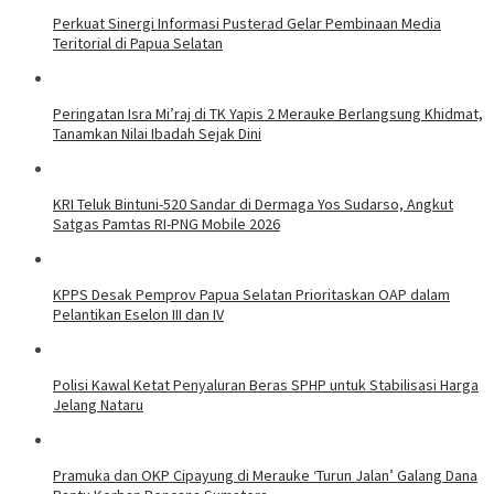
Perkuat Sinergi Informasi Pusterad Gelar Pembinaan Media
Teritorial di Papua Selatan
Peringatan Isra Mi’raj di TK Yapis 2 Merauke Berlangsung Khidmat,
Tanamkan Nilai Ibadah Sejak Dini
KRI Teluk Bintuni-520 Sandar di Dermaga Yos Sudarso, Angkut
Satgas Pamtas RI-PNG Mobile 2026
KPPS Desak Pemprov Papua Selatan Prioritaskan OAP dalam
Pelantikan Eselon III dan IV
Polisi Kawal Ketat Penyaluran Beras SPHP untuk Stabilisasi Harga
Jelang Nataru
Pramuka dan OKP Cipayung di Merauke ‘Turun Jalan’ Galang Dana