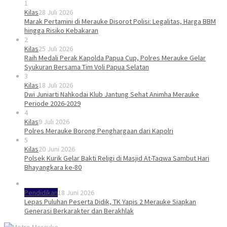
1
Kilas
28 Juli 2026
Marak Pertamini di Merauke Disorot Polisi: Legalitas, Harga BBM
hingga Risiko Kebakaran
2
Kilas
25 Juli 2026
Raih Medali Perak Kapolda Papua Cup, Polres Merauke Gelar
Syukuran Bersama Tim Voli Papua Selatan
3
Kilas
18 Juli 2026
Dwi Juniarti Nahkodai Klub Jantung Sehat Animha Merauke
Periode 2026-2029
4
Kilas
9 Juli 2026
Polres Merauke Borong Penghargaan dari Kapolri
5
Kilas
20 Juni 2026
Polsek Kurik Gelar Bakti Religi di Masjid At-Taqwa Sambut Hari
Bhayangkara ke-80
Pendidikan
18 Juni 2026
Lepas Puluhan Peserta Didik, TK Yapis 2 Merauke Siapkan
Generasi Berkarakter dan Berakhlak