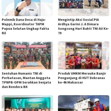
Polemik Dana Desa di Haju-
Mengintip Aksi Sosial PIA
Mappi, Koordinator TAPM
Ardhya Garini J. A Dimara
Papua Selatan Ungkap Fakta
Songsong Hari Bakti TNI AU Ke-
Ril
79
Sentuhan Humanis TNI di
Produk UMKM Merauke Banjir
Perbatasan, Mantan Anggota
Pengunjung di HUT Dekranas
TPNPB-OPM Serahkan Senjata
ke-46 Makassar
dan Bendera BK