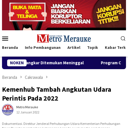
Loncat
ke
konten
Menu
Mobile
Beranda
Info Pembangunan
Artikel
Topik
Kabar Terki
ukan Meninggal
NOKEN
Program CSR Unggulan Pertamina Patra Ni
Beranda
Cakrawala
Kemenhub Tambah Angkutan Udara
Perintis Pada 2022
Metro Merauke
12 Januari 2022
Dokumentasi. Direktur Jenderal Perhubungan Udara Kementerian Perhubungan