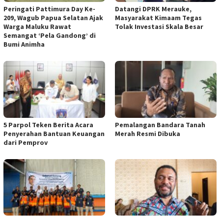
Peringati Pattimura Day Ke-
Datangi DPRK Merauke,
209, Wagub Papua Selatan Ajak
Masyarakat Kimaam Tegas
Warga Maluku Rawat
Tolak Investasi Skala Besar
Semangat ‘Pela Gandong’ di
Bumi Animha
5 Parpol Teken Berita Acara
Pemalangan Bandara Tanah
Penyerahan Bantuan Keuangan
Merah Resmi Dibuka
dari Pemprov