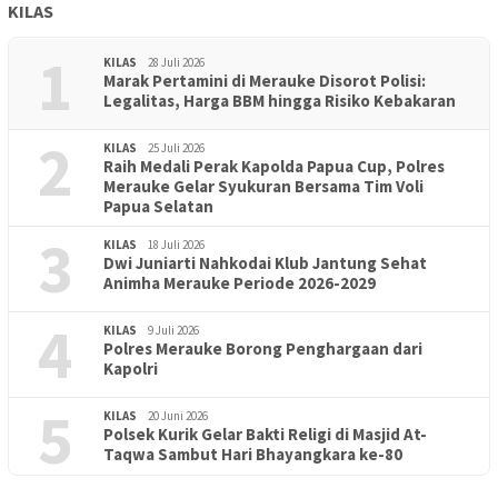
KILAS
1
KILAS
28 Juli 2026
Marak Pertamini di Merauke Disorot Polisi:
Legalitas, Harga BBM hingga Risiko Kebakaran
2
KILAS
25 Juli 2026
Raih Medali Perak Kapolda Papua Cup, Polres
Merauke Gelar Syukuran Bersama Tim Voli
Papua Selatan
3
KILAS
18 Juli 2026
Dwi Juniarti Nahkodai Klub Jantung Sehat
Animha Merauke Periode 2026-2029
4
KILAS
9 Juli 2026
Polres Merauke Borong Penghargaan dari
Kapolri
5
KILAS
20 Juni 2026
Polsek Kurik Gelar Bakti Religi di Masjid At-
PENDIDIKAN
18 Juni 2026
Taqwa Sambut Hari Bhayangkara ke-80
Lepas Puluhan Peserta Didik, TK Yapis 2 Merauke Siapkan
Generasi Berkarakter dan Berakhlak