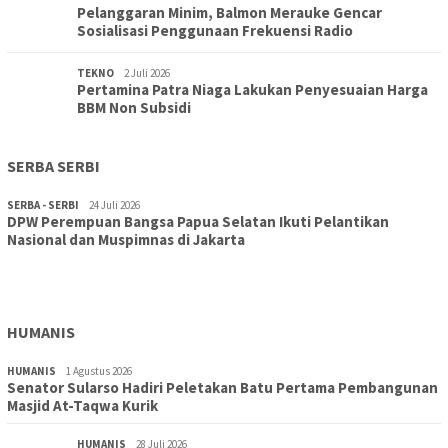
Pelanggaran Minim, Balmon Merauke Gencar
Sosialisasi Penggunaan Frekuensi Radio
TEKNO
2 Juli 2026
Pertamina Patra Niaga Lakukan Penyesuaian Harga
BBM Non Subsidi
SERBA SERBI
SERBA - SERBI
24 Juli 2026
DPW Perempuan Bangsa Papua Selatan Ikuti Pelantikan
TOPIK
30 Juli 2026
Nasional dan Muspimnas di Jakarta
Wujudkan Sekolah Adiwiyata:SD Inpres Polder Merauke
Gandeng TNI-Polri Gelar Karya Bakti dan Kampanye…
HUMANIS
HUMANIS
1 Agustus 2026
Senator Sularso Hadiri Peletakan Batu Pertama Pembangunan
Masjid At-Taqwa Kurik
HUMANIS
28 Juli 2026