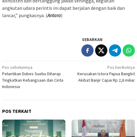
konsisten dan bertanggung jawab sehingga, kegiatan
angkutan udara perintis ini dapat berjalan dengan baik dan
lancar,” pungkasnya. (
Antara
)
SEBARKAN
Navigasi
Pos sebelumnya
Pos berikutnya
Pelantikan Dubes Suebu Diharap
Kerusakan Istora Papua Bangkit
pos
Tingkatkan Kebangsaan dan Cinta
Akibat Banjir Capai Rp 2,6 miliar
Indonesia
POS TERKAIT