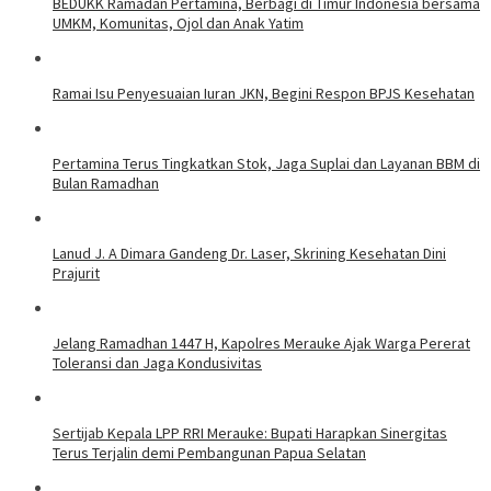
BEDUKK Ramadan Pertamina, Berbagi di Timur Indonesia bersama
UMKM, Komunitas, Ojol dan Anak Yatim
Ramai Isu Penyesuaian Iuran JKN, Begini Respon BPJS Kesehatan
Pertamina Terus Tingkatkan Stok, Jaga Suplai dan Layanan BBM di
Bulan Ramadhan
Lanud J. A Dimara Gandeng Dr. Laser, Skrining Kesehatan Dini
Prajurit
Jelang Ramadhan 1447 H, Kapolres Merauke Ajak Warga Pererat
Toleransi dan Jaga Kondusivitas
Sertijab Kepala LPP RRI Merauke: Bupati Harapkan Sinergitas
Terus Terjalin demi Pembangunan Papua Selatan