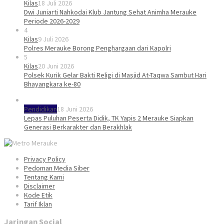
Kilas
18 Juli 2026
Dwi Juniarti Nahkodai Klub Jantung Sehat Animha Merauke
Periode 2026-2029
4
Kilas
9 Juli 2026
Polres Merauke Borong Penghargaan dari Kapolri
5
Kilas
20 Juni 2026
Polsek Kurik Gelar Bakti Religi di Masjid At-Taqwa Sambut Hari
Bhayangkara ke-80
Pendidikan
18 Juni 2026
Lepas Puluhan Peserta Didik, TK Yapis 2 Merauke Siapkan
Generasi Berkarakter dan Berakhlak
Privacy Policy
Pedoman Media Siber
Tentang Kami
Disclaimer
Kode Etik
Tarif Iklan
Jaringan Social