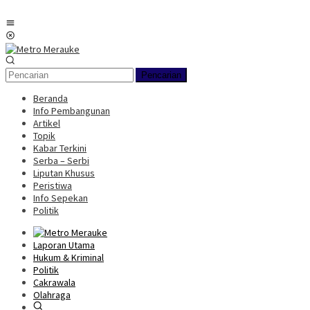
Loncat
ke
Menu
konten
Mobile
Pencarian
Beranda
Info Pembangunan
Artikel
Topik
Kabar Terkini
Serba – Serbi
Liputan Khusus
Peristiwa
Info Sepekan
Politik
Laporan Utama
Hukum & Kriminal
Politik
Cakrawala
Olahraga