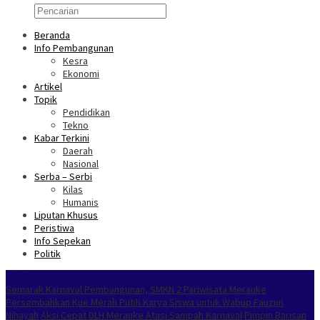
Beranda
Info Pembangunan
Kesra
Ekonomi
Artikel
Topik
Pendidikan
Tekno
Kabar Terkini
Daerah
Nasional
Serba – Serbi
Kilas
Humanis
Liputan Khusus
Peristiwa
Info Sepekan
Politik
NOKEN
Semarak Karnaval Pembangunan, SMKN 2 Pariwisata Merauke
Persembahkan Kue Merah Putih Karya Siswa untuk Wabup Fauzun
Nihayah
Aksi Cepat DLH Merauke Atasi Sampah Karnaval
Pimpin Barisan