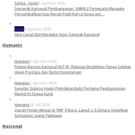
Serba - Serbi
8 Agustus 2026
Semarak Karnaval Pembangunan, SMKN 2 Pariwisata Merauke
Persembahkan Kue Merah Putih Karya Siswa unt…
Topik
8 Agustus 2026
Aksi Cepat DLH Merauke Atasi Sampah Karnaval
Humanis
Humanis
8 Agustus 2026
Pimpin Barisan Karnaval HUT RI, Ratusan Disabilitas Papua Selatan
Unjuk Prestasi dan Tuntut Kesetaraan
Humanis
1 Agustus 2026
Senator Sularso Hadiri Peletakan Batu Pertama Pembangunan
Masjid At-Taqwa Kurik
Humanis
28 Juli 2026
Ziarah Penuh Hikmat di TMP Trikora, Lanud J. A Dimara Teguhkan
Semangat Juang Pahlawan
Nasional