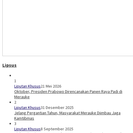
Lipsus
1
Liputan Khusus
21 Mei 2026
Oktober, Presiden Prabowo Direncanakan Panen Raya Padi di
Merauke
2
Liputan Khusus
31 Desember 2025
Jelang Pergantian Tahun, Masyarakat Merauke Diimbau Jaga
Kamtibmas
3
Liputan Khusus
8 September 2025