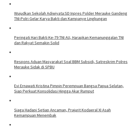
Wujudkan Sekolah Adiwiyata:SD Inpres Polder Merauke Gandeng
TNI-Polri Gelar Karya Bakti dan Kampanye Lingkungan
Peringati Hari Bakti Ke-79 TNI AU, Harapkan Kemanunggalan TNI
dan Rakyat Semakin Solid
Respons Aduan Masyarakat Soal BBM Subsidi, Satreskrim Polres
Merauke Sidak di SPBU
Evi Ernawati Kristina Pimpin Perempuan Bangsa Papua Selatan,
Siap Perkuat Konsolidasi Hingga Akar Rumput
Siaga Hadapi Setiap Ancaman, Prajurit Kodaeral XI Asah
Kemampuan Menembak