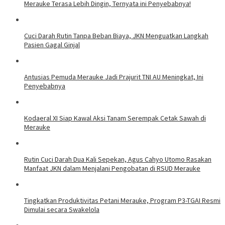
Merauke Terasa Lebih Dingin, Ternyata ini Penyebabnya!
Cuci Darah Rutin Tanpa Beban Biaya, JKN Menguatkan Langkah
Pasien Gagal Ginjal
Antusias Pemuda Merauke Jadi Prajurit TNI AU Meningkat, Ini
Penyebabnya
Kodaeral XI Siap Kawal Aksi Tanam Serempak Cetak Sawah di
Merauke
Rutin Cuci Darah Dua Kali Sepekan, Agus Cahyo Utomo Rasakan
Manfaat JKN dalam Menjalani Pengobatan di RSUD Merauke
Tingkatkan Produktivitas Petani Merauke, Program P3-TGAI Resmi
Dimulai secara Swakelola