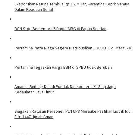
Ekspor Ikan Natuna Tembus Rp 1,2 Miliar, Karantina Kepri: Semua
Dalam Keadaan Sehat
BGN Stop Sementara 6 Dapur MBG di Papua Selatan
Pertamina Patra Niaga Segera Distribusikan 1.300 LPG di Merauke
Pertamina Tegaskan Harga BBM di SPBU tidak Berubah
​Amanah Bintang Dua di Pundak Dankodaeral XI: Siap Jaga
Kedaulatan Laut Timur
Siagakan Ratusan Personel, PLN UP3 Merauke Pastikan Listrik Idul
Fitri 1447 Hijriah Aman