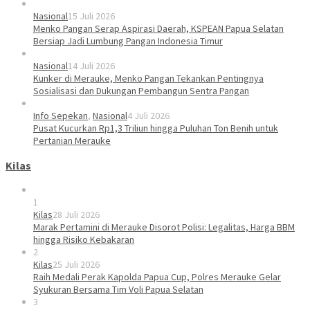
Nasional
15 Juli 2026
Menko Pangan Serap Aspirasi Daerah, KSPEAN Papua Selatan
Bersiap Jadi Lumbung Pangan Indonesia Timur
Nasional
14 Juli 2026
Kunker di Merauke, Menko Pangan Tekankan Pentingnya
Sosialisasi dan Dukungan Pembangun Sentra Pangan
Info Sepekan
,
Nasional
4 Juli 2026
Pusat Kucurkan Rp1,3 Triliun hingga Puluhan Ton Benih untuk
Pertanian Merauke
Kilas
1
Kilas
28 Juli 2026
Marak Pertamini di Merauke Disorot Polisi: Legalitas, Harga BBM
hingga Risiko Kebakaran
2
Kilas
25 Juli 2026
Raih Medali Perak Kapolda Papua Cup, Polres Merauke Gelar
Syukuran Bersama Tim Voli Papua Selatan
3