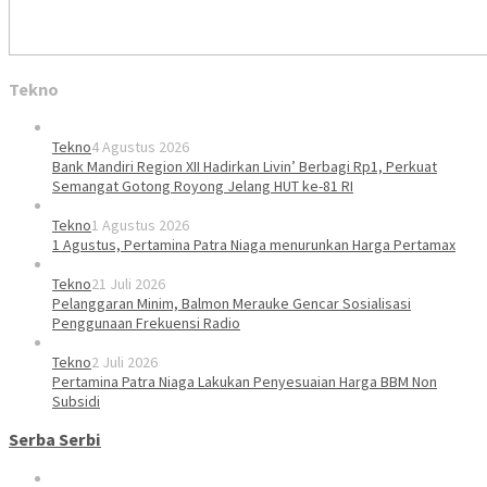
Tekno
Tekno
4 Agustus 2026
Bank Mandiri Region XII Hadirkan Livin’ Berbagi Rp1, Perkuat
Semangat Gotong Royong Jelang HUT ke-81 RI
Tekno
1 Agustus 2026
1 Agustus, Pertamina Patra Niaga menurunkan Harga Pertamax
Tekno
21 Juli 2026
Pelanggaran Minim, Balmon Merauke Gencar Sosialisasi
Penggunaan Frekuensi Radio
Tekno
2 Juli 2026
Pertamina Patra Niaga Lakukan Penyesuaian Harga BBM Non
Subsidi
Serba Serbi