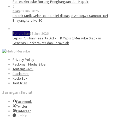
Polres Merauke Borong Penghargaan dari Kapolri
5
Kilas
20 Juni 2026
Polsek Kurik Gelar Bakti Religi di Masjid At-Taqwa Sambut Hari
Bhayangkara ke-80
Pendidikan
18 Juni 2026
Lepas Puluhan Peserta Didik, TK Yapis 2 Merauke Siapkan
Generasi Berkarakter dan Berakhlak
Privacy Policy
Pedoman Media Siber
Tentang Kami
Disclaimer
Kode Etik
Tarif Iklan
Jaringan Social
Facebook
Twitter
Pinterest
Tumblr