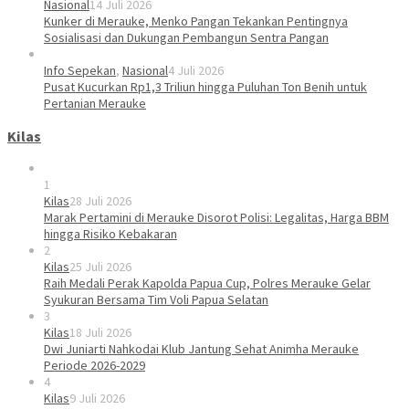
Nasional
14 Juli 2026
Kunker di Merauke, Menko Pangan Tekankan Pentingnya
Sosialisasi dan Dukungan Pembangun Sentra Pangan
Info Sepekan
,
Nasional
4 Juli 2026
Pusat Kucurkan Rp1,3 Triliun hingga Puluhan Ton Benih untuk
Pertanian Merauke
Kilas
1
Kilas
28 Juli 2026
Marak Pertamini di Merauke Disorot Polisi: Legalitas, Harga BBM
hingga Risiko Kebakaran
2
Kilas
25 Juli 2026
Raih Medali Perak Kapolda Papua Cup, Polres Merauke Gelar
Syukuran Bersama Tim Voli Papua Selatan
3
Kilas
18 Juli 2026
Dwi Juniarti Nahkodai Klub Jantung Sehat Animha Merauke
Periode 2026-2029
4
Kilas
9 Juli 2026