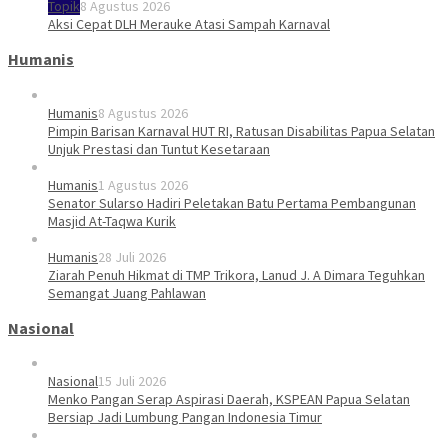
Topik
8 Agustus 2026
Aksi Cepat DLH Merauke Atasi Sampah Karnaval
Humanis
Humanis
8 Agustus 2026
Pimpin Barisan Karnaval HUT RI, Ratusan Disabilitas Papua Selatan
Unjuk Prestasi dan Tuntut Kesetaraan
Humanis
1 Agustus 2026
Senator Sularso Hadiri Peletakan Batu Pertama Pembangunan
Masjid At-Taqwa Kurik
Humanis
28 Juli 2026
Ziarah Penuh Hikmat di TMP Trikora, Lanud J. A Dimara Teguhkan
Semangat Juang Pahlawan
Nasional
Nasional
15 Juli 2026
Menko Pangan Serap Aspirasi Daerah, KSPEAN Papua Selatan
Bersiap Jadi Lumbung Pangan Indonesia Timur