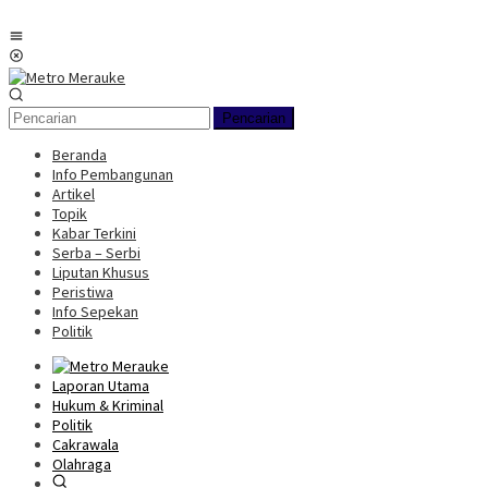
Loncat
ke
Menu
konten
Mobile
Pencarian
Beranda
Info Pembangunan
Artikel
Topik
Kabar Terkini
Serba – Serbi
Liputan Khusus
Peristiwa
Info Sepekan
Politik
Laporan Utama
Hukum & Kriminal
Politik
Cakrawala
Olahraga