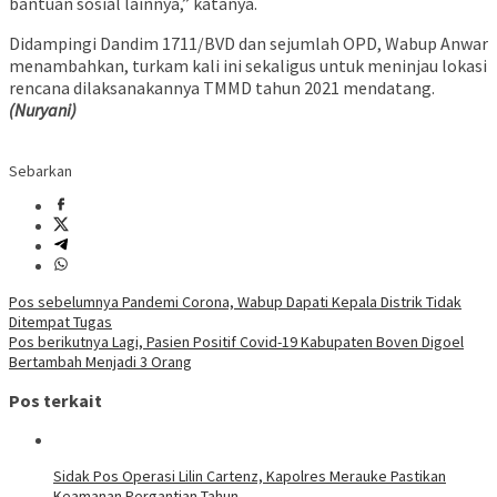
bantuan sosial lainnya,” katanya.
Didampingi Dandim 1711/BVD dan sejumlah OPD, Wabup Anwar
menambahkan, turkam kali ini sekaligus untuk meninjau lokasi
rencana dilaksanakannya TMMD tahun 2021 mendatang.
(Nuryani)
Sebarkan
Navigasi
Pos sebelumnya
Pandemi Corona, Wabup Dapati Kepala Distrik Tidak
Ditempat Tugas
pos
Pos berikutnya
Lagi, Pasien Positif Covid-19 Kabupaten Boven Digoel
Bertambah Menjadi 3 Orang
Pos terkait
Sidak Pos Operasi Lilin Cartenz, Kapolres Merauke Pastikan
Keamanan Pergantian Tahun