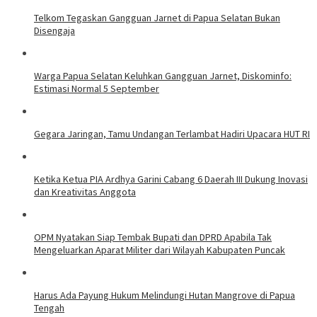
Telkom Tegaskan Gangguan Jarnet di Papua Selatan Bukan
Disengaja
Warga Papua Selatan Keluhkan Gangguan Jarnet, Diskominfo:
Estimasi Normal 5 September
Gegara Jaringan, Tamu Undangan Terlambat Hadiri Upacara HUT RI
Ketika Ketua PIA Ardhya Garini Cabang 6 Daerah III Dukung Inovasi
dan Kreativitas Anggota
OPM Nyatakan Siap Tembak Bupati dan DPRD Apabila Tak
Mengeluarkan Aparat Militer dari Wilayah Kabupaten Puncak
Harus Ada Payung Hukum Melindungi Hutan Mangrove di Papua
Tengah