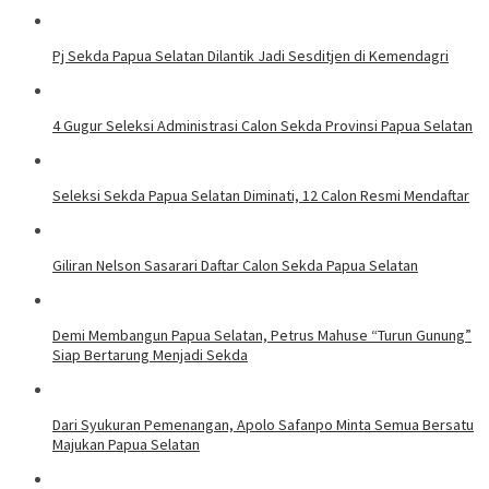
Pj Sekda Papua Selatan Dilantik Jadi Sesditjen di Kemendagri
4 Gugur Seleksi Administrasi Calon Sekda Provinsi Papua Selatan
Seleksi Sekda Papua Selatan Diminati, 12 Calon Resmi Mendaftar
Giliran Nelson Sasarari Daftar Calon Sekda Papua Selatan
Demi Membangun Papua Selatan, Petrus Mahuse “Turun Gunung”
Siap Bertarung Menjadi Sekda
Dari Syukuran Pemenangan, Apolo Safanpo Minta Semua Bersatu
Majukan Papua Selatan