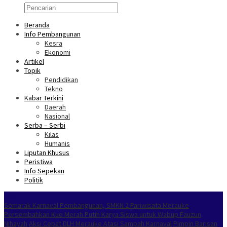
Beranda
Info Pembangunan
Kesra
Ekonomi
Artikel
Topik
Pendidikan
Tekno
Kabar Terkini
Daerah
Nasional
Serba – Serbi
Kilas
Humanis
Liputan Khusus
Peristiwa
Info Sepekan
Politik
NOKEN
Semarak Karnaval Pembangunan, SMKN 2 Pariwisata Merauke
Persembahkan Kue Merah Putih Karya Siswa untuk Wabup Fauzun
Nihayah
Aksi Cepat DLH Merauke Atasi Sampah Karnaval
Pimpin Barisan