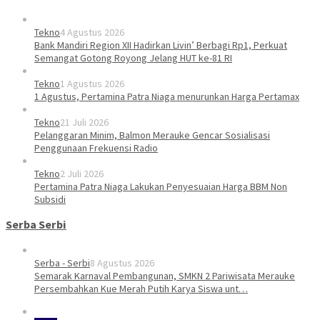
Tekno
4 Agustus 2026
Bank Mandiri Region XII Hadirkan Livin’ Berbagi Rp1, Perkuat
Semangat Gotong Royong Jelang HUT ke-81 RI
Tekno
1 Agustus 2026
1 Agustus, Pertamina Patra Niaga menurunkan Harga Pertamax
Tekno
21 Juli 2026
Pelanggaran Minim, Balmon Merauke Gencar Sosialisasi
Penggunaan Frekuensi Radio
Tekno
2 Juli 2026
Pertamina Patra Niaga Lakukan Penyesuaian Harga BBM Non
Subsidi
Serba Serbi
Serba - Serbi
8 Agustus 2026
Semarak Karnaval Pembangunan, SMKN 2 Pariwisata Merauke
Persembahkan Kue Merah Putih Karya Siswa unt…