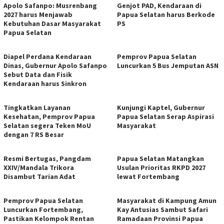
Apolo Safanpo: Musrenbang
Genjot PAD, Kendaraan di
2027 harus Menjawab
Papua Selatan harus Berkode
Kebutuhan Dasar Masyarakat
PS
Papua Selatan
Diapel Perdana Kendaraan
Pemprov Papua Selatan
Dinas, Gubernur Apolo Safanpo
Luncurkan 5 Bus Jemputan ASN
Sebut Data dan Fisik
Kendaraan harus Sinkron
Tingkatkan Layanan
Kunjungi Kaptel, Gubernur
Kesehatan, Pemprov Papua
Papua Selatan Serap Aspirasi
Selatan segera Teken MoU
Masyarakat
dengan 7 RS Besar
Resmi Bertugas, Pangdam
Papua Selatan Matangkan
XXIV/Mandala Trikora
Usulan Prioritas RKPD 2027
Disambut Tarian Adat
lewat Fortembang
Pemprov Papua Selatan
Masyarakat di Kampung Amun
Luncurkan Fortembang,
Kay Antusias Sambut Safari
Pastikan Kelompok Rentan
Ramadaan Provinsi Papua