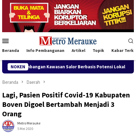
Loncat
ke
konten
Menu
Mobile
Beranda
Info Pembangunan
Artikel
Topik
Kabar Terki
ngan Kawasan Salor Berbasis Potensi Lokal
NOKEN
Bank Mandiri 
Beranda
Daerah
Lagi, Pasien Positif Covid-19 Kabupaten
Boven Digoel Bertambah Menjadi 3
Orang
Metro Merauke
5 Mei 2020