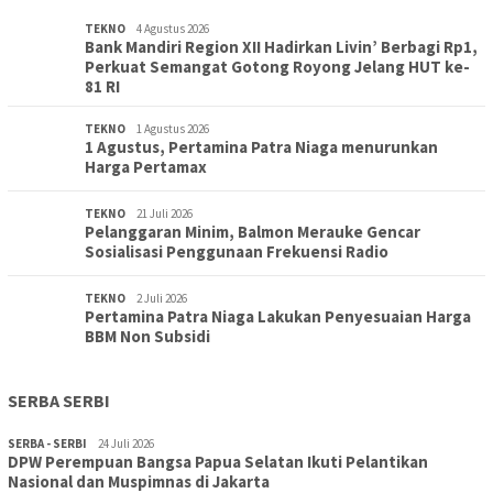
TEKNO
4 Agustus 2026
Bank Mandiri Region XII Hadirkan Livin’ Berbagi Rp1,
Perkuat Semangat Gotong Royong Jelang HUT ke-
81 RI
TEKNO
1 Agustus 2026
1 Agustus, Pertamina Patra Niaga menurunkan
Harga Pertamax
TEKNO
21 Juli 2026
Pelanggaran Minim, Balmon Merauke Gencar
Sosialisasi Penggunaan Frekuensi Radio
TEKNO
2 Juli 2026
Pertamina Patra Niaga Lakukan Penyesuaian Harga
BBM Non Subsidi
SERBA SERBI
SERBA - SERBI
24 Juli 2026
DPW Perempuan Bangsa Papua Selatan Ikuti Pelantikan
TOPIK
30 Juli 2026
Nasional dan Muspimnas di Jakarta
Wujudkan Sekolah Adiwiyata:SD Inpres Polder Merauke