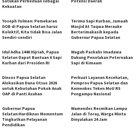
Satukan Perbedaan sebagai
Potensi Daerah
Kekuatan
Yoseph Yolmen: Pemekaran
Terima Sapi Kurban, Jamaah
DOB di Papua Selatan harus
Masjid At Taqwa Merauke
Kolektif, Kita tidak Bisa Jalan
Berterimakasih kepada
Sendiri-sendiri
Gubernur Papua Selatan
Idul Adha 1446 Hijriah, Papua
Wagub Paskalis Imadawa
Selatan Dapat Bantuan 6 Sapi
Dukung Penolakan Peternakan
Kurban dari Presiden RI
Sapi di Kimaam
Dinsos Papua Selatan
Perkuat Layanan Kesehatan,
Alokasikan Dana Otsus 2026
Pemprov Papua Selatan dan
untuk Kebutuhan Pokok Anak
Kemenkes Teken MoU RS
OAP di Panti Asuhan
Pengampu Nasional
Gubernur Papua
Wamendes Resmikan Lampu
Selatan:Hardiknas Momentum
Jalan di Toray, Warga Minta
Tingkatkan Pelayanan
Dinyalakan 24 Jam
Pendidikan