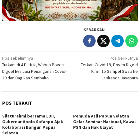
SEBARKAN
Navigasi
Pos sebelumnya
Pos berikutnya
Turkam di 4 Distrik, Wabup Boven
Terkait Covid-19, Boven Digoel
pos
Digoel Evaluasi Penanganan Covid-
Kirim 15 Sampel Swab ke
19 dan Bagikan Sembako
Labkesda Jayapura
POS TERKAIT
Silaturahmi bersama LDII,
Pemuda Asli Papua Selatan
Gubernur Apolo Safanpo Ajak
Gelar Seminar Nasional, Kawal
Kolaborasi Bangun Papua
PSN dan Hak Ulayat
Selatan