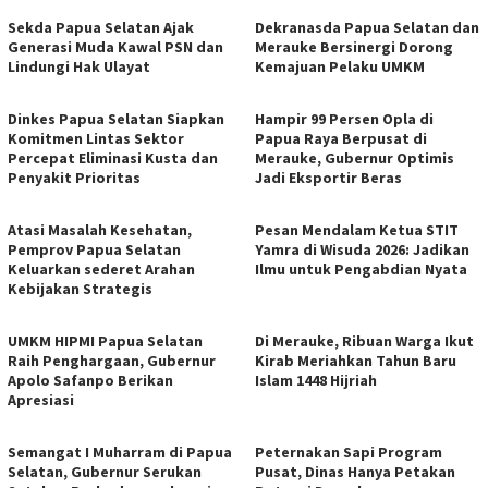
Sekda Papua Selatan Ajak
Dekranasda Papua Selatan dan
Generasi Muda Kawal PSN dan
Merauke Bersinergi Dorong
Lindungi Hak Ulayat
Kemajuan Pelaku UMKM
Dinkes Papua Selatan Siapkan
Hampir 99 Persen Opla di
Komitmen Lintas Sektor
Papua Raya Berpusat di
Percepat Eliminasi Kusta dan
Merauke, Gubernur Optimis
Penyakit Prioritas
Jadi Eksportir Beras
Atasi Masalah Kesehatan,
Pesan Mendalam Ketua STIT
Pemprov Papua Selatan
Yamra di Wisuda 2026: Jadikan
Keluarkan sederet Arahan
Ilmu untuk Pengabdian Nyata
Kebijakan Strategis
UMKM HIPMI Papua Selatan
Di Merauke, Ribuan Warga Ikut
Raih Penghargaan, Gubernur
Kirab Meriahkan Tahun Baru
Apolo Safanpo Berikan
Islam 1448 Hijriah
Apresiasi
Semangat I Muharram di Papua
Peternakan Sapi Program
Selatan, Gubernur Serukan
Pusat, Dinas Hanya Petakan