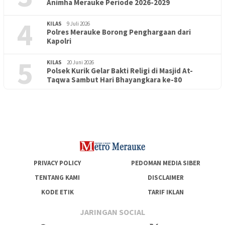
Animha Merauke Periode 2026-2029
4
KILAS
9 Juli 2026
Polres Merauke Borong Penghargaan dari
Kapolri
5
KILAS
20 Juni 2026
Polsek Kurik Gelar Bakti Religi di Masjid At-
PENDIDIKAN
18 Juni 2026
Taqwa Sambut Hari Bhayangkara ke-80
Lepas Puluhan Peserta Didik, TK Yapis 2 Merauke Siapkan
Generasi Berkarakter dan Berakhlak
PRIVACY POLICY
PEDOMAN MEDIA SIBER
TENTANG KAMI
DISCLAIMER
KODE ETIK
TARIF IKLAN
JARINGAN SOCIAL