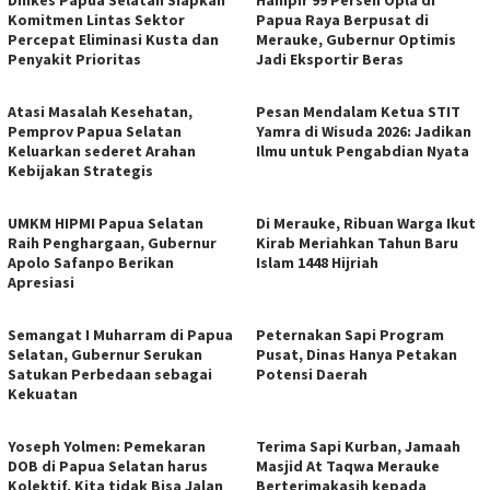
Komitmen Lintas Sektor
Papua Raya Berpusat di
Percepat Eliminasi Kusta dan
Merauke, Gubernur Optimis
Penyakit Prioritas
Jadi Eksportir Beras
Atasi Masalah Kesehatan,
Pesan Mendalam Ketua STIT
Pemprov Papua Selatan
Yamra di Wisuda 2026: Jadikan
Keluarkan sederet Arahan
Ilmu untuk Pengabdian Nyata
Kebijakan Strategis
UMKM HIPMI Papua Selatan
Di Merauke, Ribuan Warga Ikut
Raih Penghargaan, Gubernur
Kirab Meriahkan Tahun Baru
Apolo Safanpo Berikan
Islam 1448 Hijriah
Apresiasi
Semangat I Muharram di Papua
Peternakan Sapi Program
Selatan, Gubernur Serukan
Pusat, Dinas Hanya Petakan
Satukan Perbedaan sebagai
Potensi Daerah
Kekuatan
Yoseph Yolmen: Pemekaran
Terima Sapi Kurban, Jamaah
DOB di Papua Selatan harus
Masjid At Taqwa Merauke
Kolektif, Kita tidak Bisa Jalan
Berterimakasih kepada