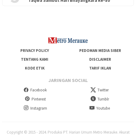
Taqwa Sambut Hari Bhayangkara ke-80
Lepas Puluhan Peserta Didik, TK Yapis 2 Merauke Siapkan
Generasi Berkarakter dan Berakhlak
PRIVACY POLICY
PEDOMAN MEDIA SIBER
TENTANG KAMI
DISCLAIMER
KODE ETIK
TARIF IKLAN
JARINGAN SOCIAL
Facebook
Twitter
Pinterest
Tumblr
Instagram
Youtube
Copyright © 2015 - 2024. Produksi PT. Harian Umum Metro Merauke. Akurat