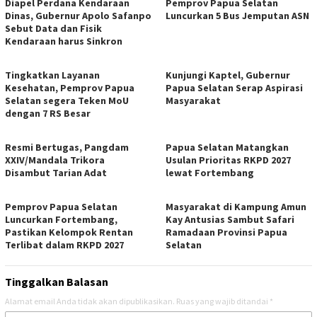
Diapel Perdana Kendaraan
Pemprov Papua Selatan
Dinas, Gubernur Apolo Safanpo
Luncurkan 5 Bus Jemputan ASN
Sebut Data dan Fisik
Kendaraan harus Sinkron
Tingkatkan Layanan
Kunjungi Kaptel, Gubernur
Kesehatan, Pemprov Papua
Papua Selatan Serap Aspirasi
Selatan segera Teken MoU
Masyarakat
dengan 7 RS Besar
Resmi Bertugas, Pangdam
Papua Selatan Matangkan
XXIV/Mandala Trikora
Usulan Prioritas RKPD 2027
Disambut Tarian Adat
lewat Fortembang
Pemprov Papua Selatan
Masyarakat di Kampung Amun
Luncurkan Fortembang,
Kay Antusias Sambut Safari
Pastikan Kelompok Rentan
Ramadaan Provinsi Papua
Terlibat dalam RKPD 2027
Selatan
Tinggalkan Balasan
Alamat email Anda tidak akan dipublikasikan.
Ruas yang wajib ditandai
*