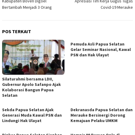
Kabupaten Boven Digoel
Apresiasi Tim Kerja Gugus Tugas
Bertambah Menjadi 3 Orang
Covid-19 Merauke
POS TERKAIT
Pemuda Asli Papua Selatan
Gelar Seminar Nasional, Kawal
PSN dan Hak Ulayat
Silaturahmi bersama LDII,
Gubernur Apolo Safanpo Ajak
Kolaborasi Bangun Papua
Selatan
Sekda Papua Selatan Ajak
Dekranasda Papua Selatan dan
Generasi Muda Kawal PSN dan
Merauke Bersinergi Dorong
Lindungi Hak Ulayat
Kemajuan Pelaku UMKM
Dinkes Papua Selatan Siapkan
Hampir 99 Persen Opla di