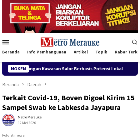
Loncat
ke
konten
Menu
Mobile
Beranda
Info Pembangunan
Artikel
Topik
Kabar Terki
asan Salor Berbasis Potensi Lokal
NOKEN
Bank Mandiri Region X
Beranda
Daerah
Terkait Covid-19, Boven Digoel Kirim 15
Sampel Swab ke Labkesda Jayapura
Metro Merauke
12 Mei 2020
Foto istimewa