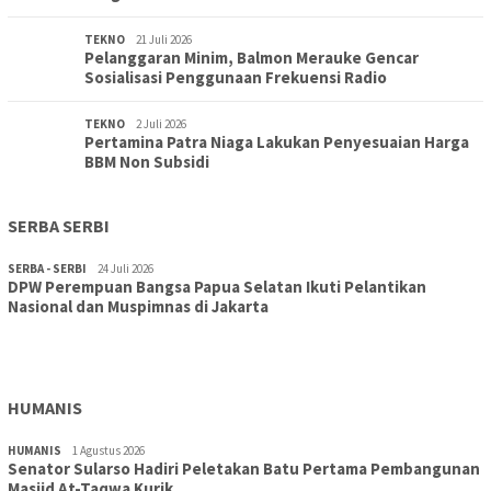
TEKNO
21 Juli 2026
Pelanggaran Minim, Balmon Merauke Gencar
Sosialisasi Penggunaan Frekuensi Radio
TEKNO
2 Juli 2026
Pertamina Patra Niaga Lakukan Penyesuaian Harga
BBM Non Subsidi
SERBA SERBI
SERBA - SERBI
24 Juli 2026
DPW Perempuan Bangsa Papua Selatan Ikuti Pelantikan
TOPIK
30 Juli 2026
Nasional dan Muspimnas di Jakarta
Wujudkan Sekolah Adiwiyata:SD Inpres Polder Merauke
Gandeng TNI-Polri Gelar Karya Bakti dan Kampanye…
HUMANIS
HUMANIS
1 Agustus 2026
Senator Sularso Hadiri Peletakan Batu Pertama Pembangunan
Masjid At-Taqwa Kurik