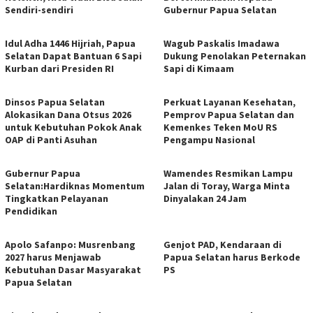
Sendiri-sendiri
Gubernur Papua Selatan
Idul Adha 1446 Hijriah, Papua
Wagub Paskalis Imadawa
Selatan Dapat Bantuan 6 Sapi
Dukung Penolakan Peternakan
Kurban dari Presiden RI
Sapi di Kimaam
Dinsos Papua Selatan
Perkuat Layanan Kesehatan,
Alokasikan Dana Otsus 2026
Pemprov Papua Selatan dan
untuk Kebutuhan Pokok Anak
Kemenkes Teken MoU RS
OAP di Panti Asuhan
Pengampu Nasional
Gubernur Papua
Wamendes Resmikan Lampu
Selatan:Hardiknas Momentum
Jalan di Toray, Warga Minta
Tingkatkan Pelayanan
Dinyalakan 24 Jam
Pendidikan
Apolo Safanpo: Musrenbang
Genjot PAD, Kendaraan di
2027 harus Menjawab
Papua Selatan harus Berkode
Kebutuhan Dasar Masyarakat
PS
Papua Selatan