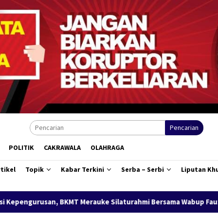
Pencarian
POLITIK
CAKRAWALA
OLAHRAGA
tikel
Topik
Kabar Terkini
Serba – Serbi
Liputan Kh
e Silaturahmi Bersama Wabup Fauzun Nihayah
Buka Karna