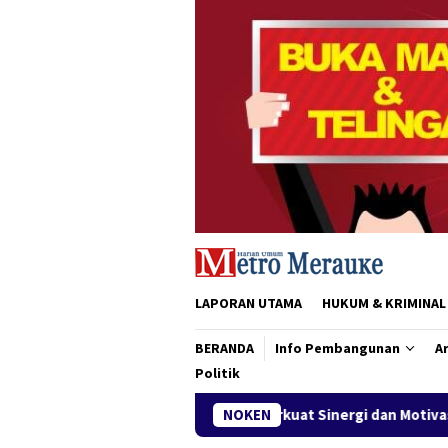
Loncat
ke
konten
LAPORAN UTAMA
HUKUM & KRIMINAL
BERANDA
Info Pembangunan
Ar
Politik
Perkuat Sinergi dan Motivasi Kepengurusan, BKMT Merauk
NOKEN