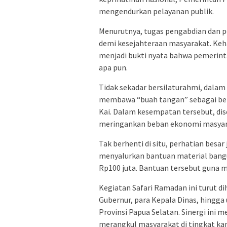
mengendurkan pelayanan publik.
​Menurutnya, tugas pengabdian dan 
demi kesejahteraan masyarakat. Keh
menjadi bukti nyata bahwa pemerint
apa pun.
​Tidak sekadar bersilaturahmi, dalam
membawa “buah tangan” sebagai be
Kai. Dalam kesempatan tersebut, dis
meringankan beban ekonomi masyar
​Tak berhenti di situ, perhatian besa
menyalurkan bantuan material bangu
Rp100 juta. Bantuan tersebut guna 
​Kegiatan Safari Ramadan ini turut dih
Gubernur, para Kepala Dinas, hingg
Provinsi Papua Selatan. Sinergi ini
merangkul masyarakat di tingkat k