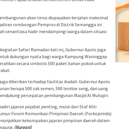
pembangunan akan terus diupayakan berjalan maksimal
adiran rombongan Pemprov di Distrik Semangga ini
ah senantiasa hadir mendampingi warga dalam situasi
 kegiatan Safari Ramadan kali ini, Gubernur Apolo juga
ntuk dukungan nyata bagi warga Kampung Waninggap
erahkan secara simbolis 500 paket bahan pokok untuk
akat.
r juga diberikan terhadap fasilitas ibadah. Gubernur Apolo
nan berupa 500 sak semen, 500 lembar seng, dan uang
mendukung percepatan pembangunan Masjid Al Muhajiri.
adiri jajaran pejabat penting, mulai dari Staf Ahli
a unsur Forum Komunikasi Pimpinan Daerah (Forkopimda)
 menunjukkan kekompakan jajaran pimpinan daerah dalam
ampung.
(Nuryani)