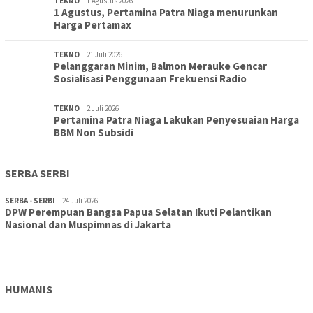
TEKNO
1 Agustus 2026
1 Agustus, Pertamina Patra Niaga menurunkan
Harga Pertamax
TEKNO
21 Juli 2026
Pelanggaran Minim, Balmon Merauke Gencar
Sosialisasi Penggunaan Frekuensi Radio
TEKNO
2 Juli 2026
Pertamina Patra Niaga Lakukan Penyesuaian Harga
BBM Non Subsidi
SERBA SERBI
SERBA - SERBI
24 Juli 2026
DPW Perempuan Bangsa Papua Selatan Ikuti Pelantikan
TOPIK
30 Juli 2026
Nasional dan Muspimnas di Jakarta
Wujudkan Sekolah Adiwiyata:SD Inpres Polder Merauke
Gandeng TNI-Polri Gelar Karya Bakti dan Kampanye…
HUMANIS