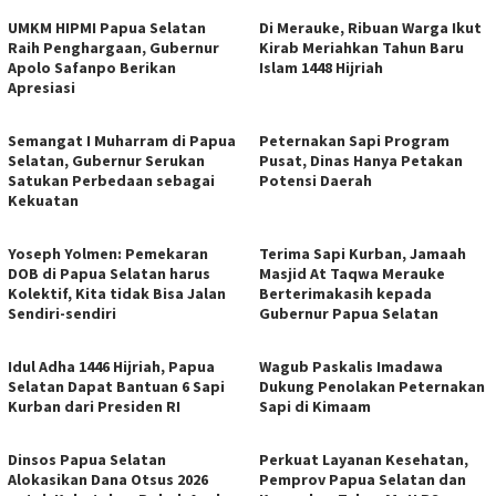
UMKM HIPMI Papua Selatan
Di Merauke, Ribuan Warga Ikut
Raih Penghargaan, Gubernur
Kirab Meriahkan Tahun Baru
Apolo Safanpo Berikan
Islam 1448 Hijriah
Apresiasi
Semangat I Muharram di Papua
Peternakan Sapi Program
Selatan, Gubernur Serukan
Pusat, Dinas Hanya Petakan
Satukan Perbedaan sebagai
Potensi Daerah
Kekuatan
Yoseph Yolmen: Pemekaran
Terima Sapi Kurban, Jamaah
DOB di Papua Selatan harus
Masjid At Taqwa Merauke
Kolektif, Kita tidak Bisa Jalan
Berterimakasih kepada
Sendiri-sendiri
Gubernur Papua Selatan
Idul Adha 1446 Hijriah, Papua
Wagub Paskalis Imadawa
Selatan Dapat Bantuan 6 Sapi
Dukung Penolakan Peternakan
Kurban dari Presiden RI
Sapi di Kimaam
Dinsos Papua Selatan
Perkuat Layanan Kesehatan,
Alokasikan Dana Otsus 2026
Pemprov Papua Selatan dan