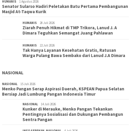
HUMANIS
1 Agustus 2026
Senator Sularso Hadiri Peletakan Batu Pertama Pembangunan
Masjid At-Taqwa Kurik
HUMANIS
28 Juli 2026
Ziarah Penuh Hikmat di TMP Trikora, Lanud J. A
Dimara Teguhkan Semangat Juang Pahlawan
HUMANIS
22 Juli 2026
Tak Hanya Layanan Kesehatan Gratis, Ratusan
Warga Pulang Bawa Sembako dari Lanud J.A Dimara
NASIONAL
NASIONAL
15 Juli 2026
Menko Pangan Serap Aspirasi Daerah, KSPEAN Papua Selatan
Bersiap Jadi Lumbung Pangan Indonesia Timur
NASIONAL
14 Juli 2026
Kunker di Merauke, Menko Pangan Tekankan
Pentingnya Sosialisasi dan Dukungan Pembangun
Sentra Pangan
INFO SEPEKAN
,
NASIONAL
4 Juli 2026