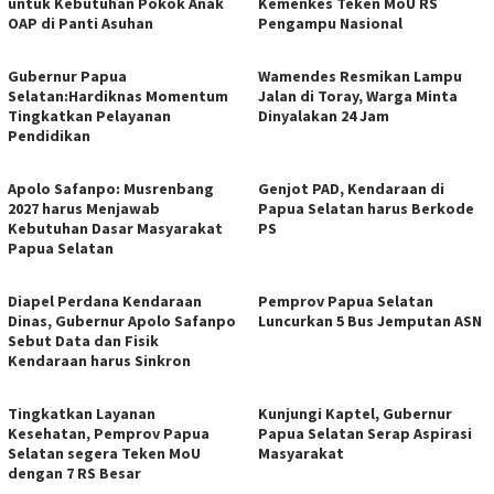
untuk Kebutuhan Pokok Anak
Kemenkes Teken MoU RS
OAP di Panti Asuhan
Pengampu Nasional
Gubernur Papua
Wamendes Resmikan Lampu
Selatan:Hardiknas Momentum
Jalan di Toray, Warga Minta
Tingkatkan Pelayanan
Dinyalakan 24 Jam
Pendidikan
Apolo Safanpo: Musrenbang
Genjot PAD, Kendaraan di
2027 harus Menjawab
Papua Selatan harus Berkode
Kebutuhan Dasar Masyarakat
PS
Papua Selatan
Diapel Perdana Kendaraan
Pemprov Papua Selatan
Dinas, Gubernur Apolo Safanpo
Luncurkan 5 Bus Jemputan ASN
Sebut Data dan Fisik
Kendaraan harus Sinkron
Tingkatkan Layanan
Kunjungi Kaptel, Gubernur
Kesehatan, Pemprov Papua
Papua Selatan Serap Aspirasi
Selatan segera Teken MoU
Masyarakat
dengan 7 RS Besar