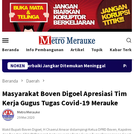
Loncat
ke
konten
Menu
Mobile
Beranda
Info Pembangunan
Artikel
Topik
Kabar Terki
Saat Perbaiki Jangkar Ditemukan Meninggal
NOKEN
Program CSR U
Beranda
Daerah
Masyarakat Boven Digoel Apresiasi Tim
Kerja Gugus Tugas Covid-19 Merauke
Metro Merauke
29 Mei 2020
Wakil Bupati Boven Digoel, H Chaerul Anwar didampingi Ketua DPRD Boven, Kapolres