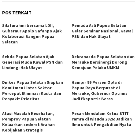
POS TERKAIT
Silaturahmi bersama LDII,
Pemuda Asli Papua Selatan
Gubernur Apolo Safanpo Ajak
Gelar Seminar Nasional, Kawal
Kolaborasi Bangun Papua
PSN dan Hak Ulayat
Selatan
Sekda Papua Selatan Ajak
Dekranasda Papua Selatan dan
Generasi Muda Kawal PSN dan
Merauke Bersinergi Dorong
Lindungi Hak Ulayat
Kemajuan Pelaku UMKM
Dinkes Papua Selatan Siapkan
Hampir 99 Persen Opla di
Komitmen Lintas Sektor
Papua Raya Berpusat di
Percepat Eliminasi Kusta dan
Merauke, Gubernur Optimis
Penyakit Prioritas
Jadi Eksportir Beras
Atasi Masalah Kesehatan,
Pesan Mendalam Ketua STIT
Pemprov Papua Selatan
Yamra di Wisuda 2026: Jadikan
Keluarkan sederet Arahan
Ilmu untuk Pengabdian Nyata
Kebijakan Strategis