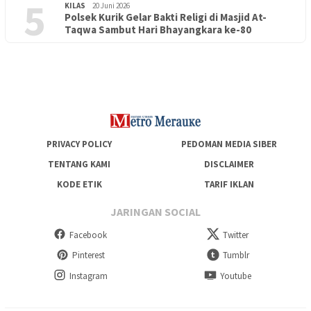
5
KILAS
20 Juni 2026
Polsek Kurik Gelar Bakti Religi di Masjid At-
PENDIDIKAN
18 Juni 2026
Taqwa Sambut Hari Bhayangkara ke-80
Lepas Puluhan Peserta Didik, TK Yapis 2 Merauke Siapkan
Generasi Berkarakter dan Berakhlak
PRIVACY POLICY
PEDOMAN MEDIA SIBER
TENTANG KAMI
DISCLAIMER
KODE ETIK
TARIF IKLAN
JARINGAN SOCIAL
Facebook
Twitter
Pinterest
Tumblr
Instagram
Youtube