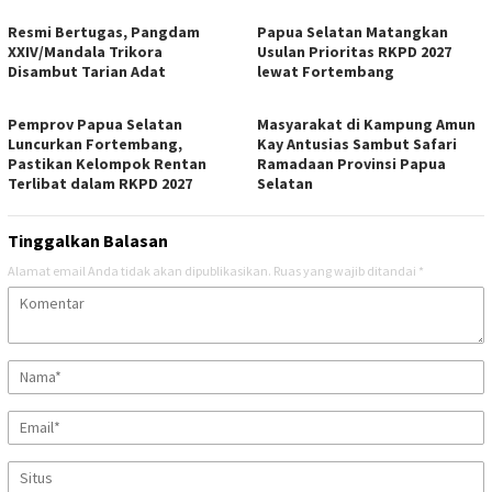
Resmi Bertugas, Pangdam
Papua Selatan Matangkan
XXIV/Mandala Trikora
Usulan Prioritas RKPD 2027
Disambut Tarian Adat
lewat Fortembang
Pemprov Papua Selatan
Masyarakat di Kampung Amun
Luncurkan Fortembang,
Kay Antusias Sambut Safari
Pastikan Kelompok Rentan
Ramadaan Provinsi Papua
Terlibat dalam RKPD 2027
Selatan
Tinggalkan Balasan
Alamat email Anda tidak akan dipublikasikan.
Ruas yang wajib ditandai
*