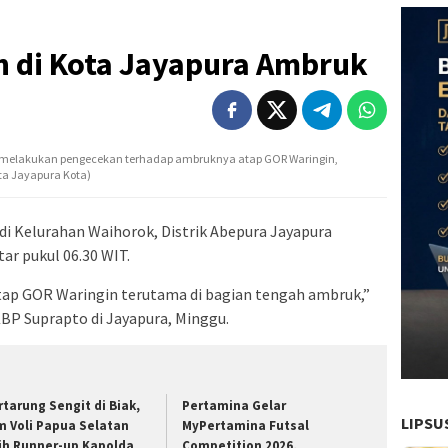
n di Kota Jayapura Ambruk
t melakukan pengecekan terhadap ambruknya atap GOR Waringin,
ta Jayapura Kota)
i Kelurahan Waihorok, Distrik Abepura Jayapura
ar pukul 06.30 WIT.
ap GOR Waringin terutama di bagian tengah ambruk,”
BP Suprapto di Jayapura, Minggu.
ertarung Sengit di Biak,
Pertamina Gelar
LIPSU
m Voli Papua Selatan
MyPertamina Futsal
ih Runner-up Kapolda
Competition 2026,