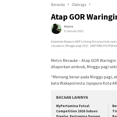
Beranda
Olahraga
Atap GOR Waringi
Arjuna
9 Januari 2022
Kapolsek Abepura AKP Lintong Simanjuntak saa
Jayapura, Minggu pagi (9/1) . (ANTARA/HO/Polres
Metro Merauke – Atap GOR Waringin d
dilaporkan ambruk, Minggu pagi sekit
“Memang benar pada Minggu pagi, at
kata Wakapolresta Jayapura Kota AK
BACAAN LAINNYA
MyPertamina Futsal
​B
Competition 2026 Sukses
Ti
Digelar, Pertamina Dorong
Ra