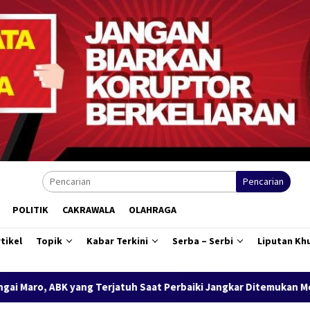
Pencarian
POLITIK
CAKRAWALA
OLAHRAGA
tikel
Topik
Kabar Terkini
Serba – Serbi
Liputan Kh
rjatuh Saat Perbaiki Jangkar Ditemukan Meninggal
Progra