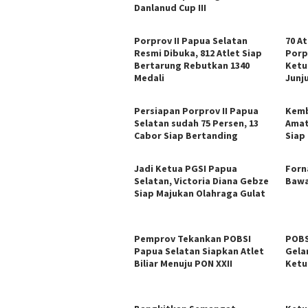
Danlanud Cup III
Porprov II Papua Selatan
70 At
Resmi Dibuka, 812 Atlet Siap
Porp
Bertarung Rebutkan 1340
Ketu
Medali
Junj
Persiapan Porprov II Papua
Kemb
Selatan sudah 75 Persen, 13
Amat
Cabor Siap Bertanding
Siap
Jadi Ketua PGSI Papua
Forn
Selatan, Victoria Diana Gebze
Bawa
Siap Majukan Olahraga Gulat
Pemprov Tekankan POBSI
POBS
Papua Selatan Siapkan Atlet
Gelar
Biliar Menuju PON XXII
Ketu