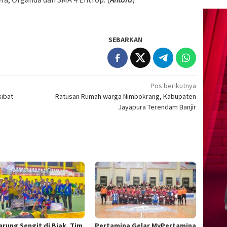
SEBARKAN
Pos berikutnya
kibat
Ratusan Rumah warga Nimbokrang, Kabupaten
Jayapura Terendam Banjir
arung Sengit di Biak, Tim
Pertamina Gelar MyPertamina