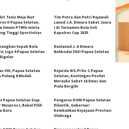
let Tenis Meja Ikut
Tim Putra dan Putri Rajawali
rov II Papua Selatan,
Lanud J.A. Dimara Sabet Juara
a Umum PTMSI minta
I di Turnamen Bola Voli
ung Tinggi Sportivitas
Kapolres Cup 2025
angkan Sepak Bola
Danlanud J. A Dimara
ir, Liga 4 Papua Selatan
Nahkodai FASI Papua Selatan
 Digelar
as VIII, Papua Selatan
Kejurda IKS.PI Ke-1 Papua
 Pulang 8 Medali
Selatan, Kontingen Pesilat
Merauke Sabet 16 Emas dan
Piala Bergilir
I Papua Selatan Siap
Pengurus KONI Papua Selatan
 Musprov I, Bakal Pilih
Dilantik, Gubernur:
a Baru
Kembalikan Kejayaan Prestasi
Olahraga