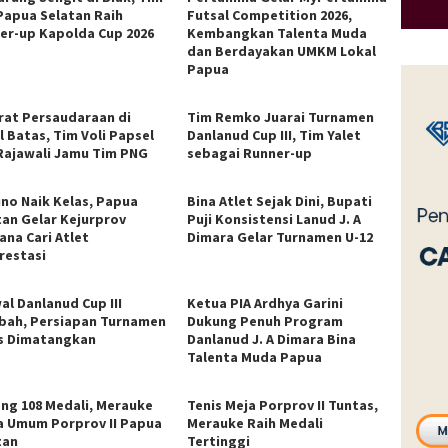
 Papua Selatan Raih
Futsal Competition 2026,
er-up Kapolda Cup 2026
Kembangkan Talenta Muda
dan Berdayakan UMKM Lokal
Papua
rat Persaudaraan di
Tim Remko Juarai Turnamen
l Batas, Tim Voli Papsel
Danlanud Cup III, Tim Yalet
Rajawali Jamu Tim PNG
sebagai Runner-up
no Naik Kelas, Papua
Bina Atlet Sejak Dini, Bupati
tan Gelar Kejurprov
Puji Konsistensi Lanud J. A
ana Cari Atlet
Dimara Gelar Turnamen U-12
restasi
al Danlanud Cup III
Ketua PIA Ardhya Garini
bah, Persiapan Turnamen
Dukung Penuh Program
s Dimatangkan
Danlanud J. A Dimara Bina
Talenta Muda Papua
ng 108 Medali, Merauke
Tenis Meja Porprov II Tuntas,
a Umum Porprov II Papua
Merauke Raih Medali
tan
Tertinggi