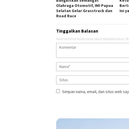
Bangkitkan Semangat
Ketu
Olahraga Otomotif, IMI Papua
Bert
Selatan Gelar Grasstrack dan
Ini 
Road Race
Tinggalkan Balasan
Alamat email Anda tidak akan dipublikasikan.
Ru
Simpan nama, email, dan situs web say