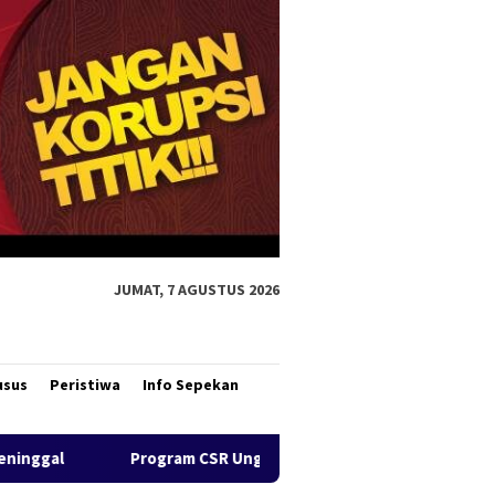
JUMAT, 7 AGUSTUS 2026
usus
Peristiwa
Info Sepekan
m CSR Unggulan Pertamina Patra Niaga Regional Papua Maluku B