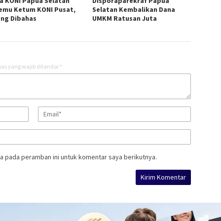
a KONI Papua Selatan
Disporaparekraf Papua
emu Ketum KONI Pusat,
Selatan Kembalikan Dana
yang Dibahas
UMKM Ratusan Juta
as yang wajib ditandai
*
a pada peramban ini untuk komentar saya berikutnya.