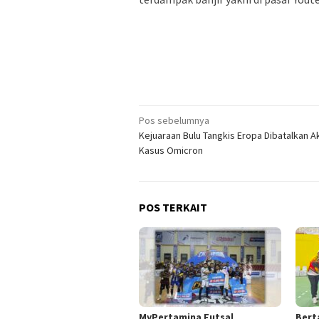
Navigasi
Pos sebelumnya
Kejuaraan Bulu Tangkis Eropa Dibatalkan A
pos
Kasus Omicron
POS TERKAIT
MyPertamina Futsal
​Bert