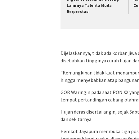
Lahirnya Talenta Muda
Cu
Berprestasi
Dijelaskannya, tidak ada korban jiw
disebabkan tingginya curah hujan da
“Kemungkinan tidak kuat menampung 
hingga menyebabkan atap bangunan 
GOR Waringin pada saat PON XX yang 
tempat pertandingan cabang olahrag
Hujan deras disertai angin, sejak S
dan sekitarnya.
Pemkot Jayapura membuka tiga po
terdampak banjir yakni di pasar Yout