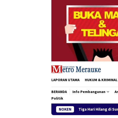
Loncat
ke
konten
LAPORAN UTAMA
HUKUM & KRIMINAL
BERANDA
Info Pembangunan
Ar
Politik
Tiga Hari Hilang di Sungai Maro, ABK yang Te
NOKEN