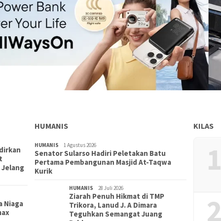
HUMANIS
KILAS
1
HUMANIS
1 Agustus 2026
dirkan
Senator Sularso Hadiri Peletakan Batu
t
Pertama Pembangunan Masjid At-Taqwa
 Jelang
Kurik
HUMANIS
28 Juli 2026
Ziarah Penuh Hikmat di TMP
2
a Niaga
Trikora, Lanud J. A Dimara
max
Teguhkan Semangat Juang