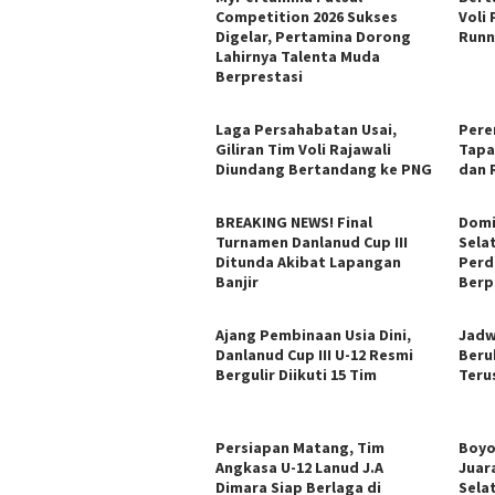
Competition 2026 Sukses
Voli
Digelar, Pertamina Dorong
Runn
Lahirnya Talenta Muda
Berprestasi
Laga Persahabatan Usai,
Pere
Giliran Tim Voli Rajawali
Tapa
Diundang Bertandang ke PNG
dan 
BREAKING NEWS! Final
Domi
Turnamen Danlanud Cup III
Sela
Ditunda Akibat Lapangan
Perd
Banjir
Berp
Ajang Pembinaan Usia Dini,
Jadw
Danlanud Cup III U-12 Resmi
Beru
Bergulir Diikuti 15 Tim
Teru
Persiapan Matang, Tim
Boyo
Angkasa U-12 Lanud J.A
Juar
Dimara Siap Berlaga di
Sela