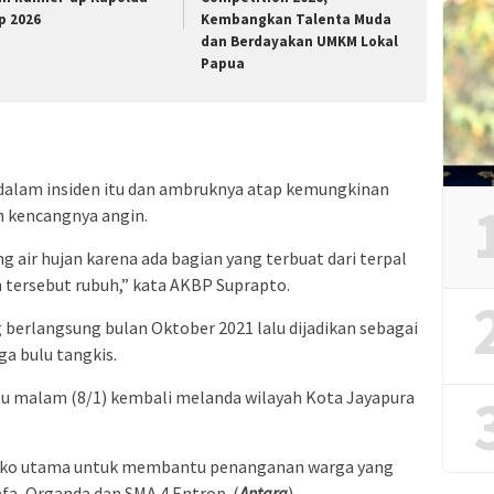
p 2026
Kembangkan Talenta Muda
dan Berdayakan UMKM Lokal
Papua
a dalam insiden itu dan ambruknya atap kemungkinan
n kencangnya angin.
air hujan karena ada bagian yang terbuat dari terpal
tersebut rubuh,” kata AKBP Suprapto.
berlangsung bulan Oktober 2021 lalu dijadikan sebagai
a bulu tangkis.
abtu malam (8/1) kembali melanda wilayah Kota Jayapura
sko utama untuk membantu penanganan warga yang
efa, Organda dan SMA 4 Entrop. (
Antara
)