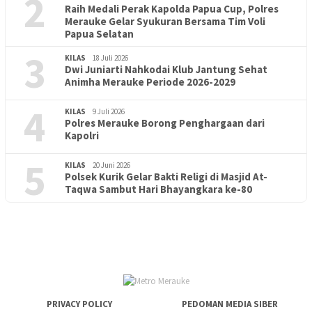
2
Raih Medali Perak Kapolda Papua Cup, Polres
Merauke Gelar Syukuran Bersama Tim Voli
Papua Selatan
3
KILAS
18 Juli 2026
Dwi Juniarti Nahkodai Klub Jantung Sehat
Animha Merauke Periode 2026-2029
4
KILAS
9 Juli 2026
Polres Merauke Borong Penghargaan dari
Kapolri
5
KILAS
20 Juni 2026
Polsek Kurik Gelar Bakti Religi di Masjid At-
PENDIDIKAN
18 Juni 2026
Taqwa Sambut Hari Bhayangkara ke-80
Lepas Puluhan Peserta Didik, TK Yapis 2 Merauke Siapkan
Generasi Berkarakter dan Berakhlak
PRIVACY POLICY
PEDOMAN MEDIA SIBER