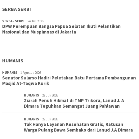
SERBA SERBI
SERBA - SERBI
24 Juli 2026
DPW Perempuan Bangsa Papua Selatan Ikuti Pelantikan
TOPIK
30 Juli 2026
Nasional dan Muspimnas di Jakarta
Wujudkan Sekolah Adiwiyata:SD Inpres Polder Merauke
Gandeng TNI-Polri Gelar Karya Bakti dan Kampanye…
HUMANIS
HUMANIS
1 Agustus 2026
Senator Sularso Hadiri Peletakan Batu Pertama Pembangunan
Masjid At-Taqwa Kurik
HUMANIS
28 Juli 2026
Ziarah Penuh Hikmat di TMP Trikora, Lanud J. A
Dimara Teguhkan Semangat Juang Pahlawan
HUMANIS
22 Juli 2026
Tak Hanya Layanan Kesehatan Gratis, Ratusan
Warga Pulang Bawa Sembako dari Lanud J.A Dimara