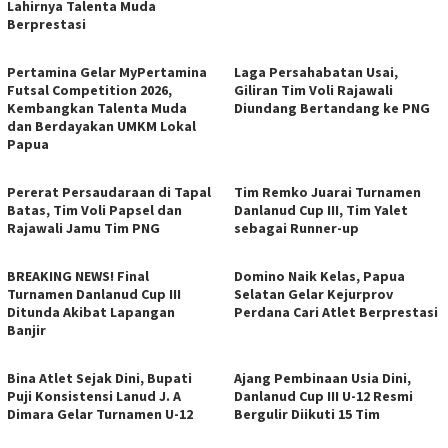
Lahirnya Talenta Muda
Berprestasi
Pertamina Gelar MyPertamina
Laga Persahabatan Usai,
Futsal Competition 2026,
Giliran Tim Voli Rajawali
Kembangkan Talenta Muda
Diundang Bertandang ke PNG
dan Berdayakan UMKM Lokal
Papua
Pererat Persaudaraan di Tapal
Tim Remko Juarai Turnamen
Batas, Tim Voli Papsel dan
Danlanud Cup III, Tim Yalet
Rajawali Jamu Tim PNG
sebagai Runner-up
BREAKING NEWS! Final
Domino Naik Kelas, Papua
Turnamen Danlanud Cup III
Selatan Gelar Kejurprov
Ditunda Akibat Lapangan
Perdana Cari Atlet Berprestasi
Banjir
Bina Atlet Sejak Dini, Bupati
Ajang Pembinaan Usia Dini,
Puji Konsistensi Lanud J. A
Danlanud Cup III U-12 Resmi
Dimara Gelar Turnamen U-12
Bergulir Diikuti 15 Tim