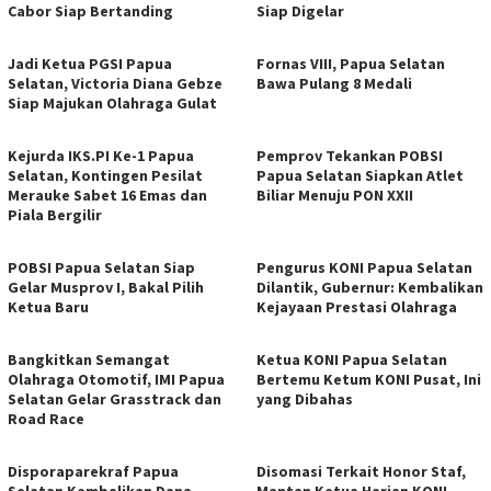
Cabor Siap Bertanding
Siap Digelar
Jadi Ketua PGSI Papua
Fornas VIII, Papua Selatan
Selatan, Victoria Diana Gebze
Bawa Pulang 8 Medali
Siap Majukan Olahraga Gulat
Kejurda IKS.PI Ke-1 Papua
Pemprov Tekankan POBSI
Selatan, Kontingen Pesilat
Papua Selatan Siapkan Atlet
Merauke Sabet 16 Emas dan
Biliar Menuju PON XXII
Piala Bergilir
POBSI Papua Selatan Siap
Pengurus KONI Papua Selatan
Gelar Musprov I, Bakal Pilih
Dilantik, Gubernur: Kembalikan
Ketua Baru
Kejayaan Prestasi Olahraga
Bangkitkan Semangat
Ketua KONI Papua Selatan
Olahraga Otomotif, IMI Papua
Bertemu Ketum KONI Pusat, Ini
Selatan Gelar Grasstrack dan
yang Dibahas
Road Race
Disporaparekraf Papua
Disomasi Terkait Honor Staf,
Selatan Kembalikan Dana
Mantan Ketua Harian KONI