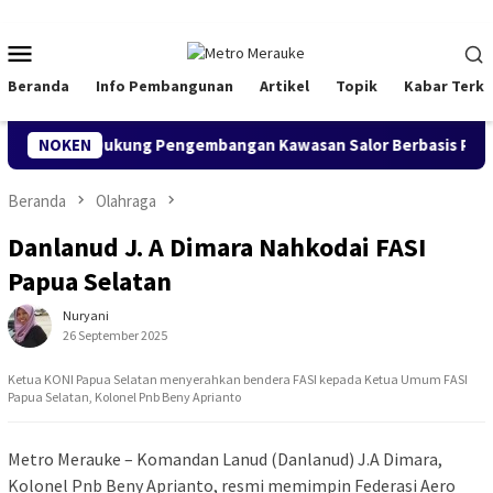
Loncat
ke
Menu
konten
Mobile
Beranda
Info Pembangunan
Artikel
Topik
Kabar Terki
ke, Siap Dukung Pengembangan Kawasan Salor Berbasis Potensi Lo
NOKEN
Beranda
Olahraga
Danlanud J. A Dimara Nahkodai FASI
Papua Selatan
Nuryani
26 September 2025
Ketua KONI Papua Selatan menyerahkan bendera FASI kepada Ketua Umum FASI
Papua Selatan, Kolonel Pnb Beny Aprianto
Metro Merauke – Komandan Lanud (Danlanud) J.A Dimara,
Kolonel Pnb Beny Aprianto, resmi memimpin Federasi Aero