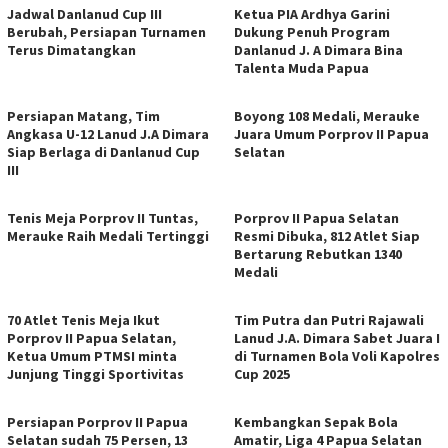
Jadwal Danlanud Cup III
Ketua PIA Ardhya Garini
Berubah, Persiapan Turnamen
Dukung Penuh Program
Terus Dimatangkan
Danlanud J. A Dimara Bina
Talenta Muda Papua
Persiapan Matang, Tim
Boyong 108 Medali, Merauke
Angkasa U-12 Lanud J.A Dimara
Juara Umum Porprov II Papua
Siap Berlaga di Danlanud Cup
Selatan
III
Tenis Meja Porprov II Tuntas,
Porprov II Papua Selatan
Merauke Raih Medali Tertinggi
Resmi Dibuka, 812 Atlet Siap
Bertarung Rebutkan 1340
Medali
70 Atlet Tenis Meja Ikut
Tim Putra dan Putri Rajawali
Porprov II Papua Selatan,
Lanud J.A. Dimara Sabet Juara I
Ketua Umum PTMSI minta
di Turnamen Bola Voli Kapolres
Junjung Tinggi Sportivitas
Cup 2025
Persiapan Porprov II Papua
Kembangkan Sepak Bola
Selatan sudah 75 Persen, 13
Amatir, Liga 4 Papua Selatan