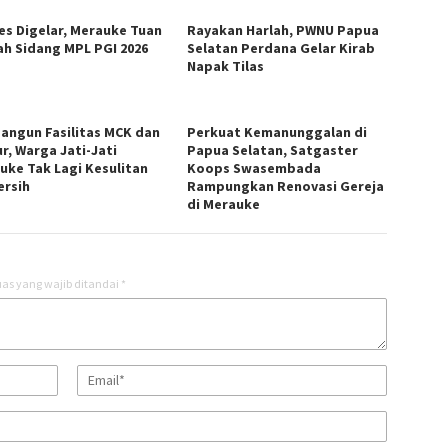
es Digelar, Merauke Tuan
Rayakan Harlah, PWNU Papua
h Sidang MPL PGI 2026
Selatan Perdana Gelar Kirab
Napak Tilas
Bangun Fasilitas MCK dan
Perkuat Kemanunggalan di
r, Warga Jati-Jati
Papua Selatan, Satgaster
uke Tak Lagi Kesulitan
Koops Swasembada
ersih
Rampungkan Renovasi Gereja
di Merauke
as yang wajib ditandai
*