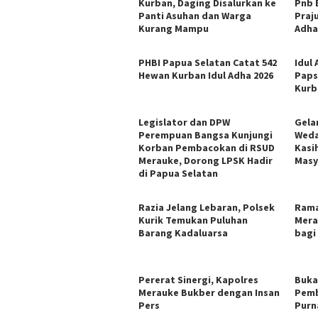
Kurban, Daging Disalurkan ke
Pnb 
Panti Asuhan dan Warga
Praj
Kurang Mampu
Adha
PHBI Papua Selatan Catat 542
Idul
Hewan Kurban Idul Adha 2026
Paps
Kurb
Legislator dan DPW
Gelar
Perempuan Bangsa Kunjungi
Weda
Korban Pembacokan di RSUD
Kasi
Merauke, Dorong LPSK Hadir
Masy
di Papua Selatan
Razia Jelang Lebaran, Polsek
Rama
Kurik Temukan Puluhan
Mera
Barang Kadaluarsa
bagi
​Pererat Sinergi, Kapolres
Buka
Merauke Bukber dengan Insan
Pemb
Pers
Purn