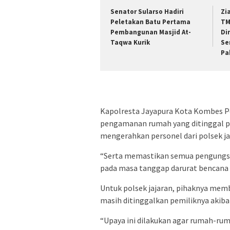
Senator Sularso Hadiri
Zi
Peletakan Batu Pertama
TM
Pembangunan Masjid At-
Di
Taqwa Kurik
Se
Pa
Kapolresta Jayapura Kota Kombes Po
pengamanan rumah yang ditinggal pe
mengerahkan personel dari polsek j
“Serta memastikan semua pengungs
pada masa tanggap darurat bencana b
Untuk polsek jajaran, pihaknya m
masih ditinggalkan pemiliknya akibat
“Upaya ini dilakukan agar rumah-rum