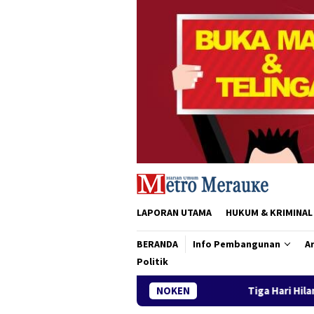
Loncat
ke
konten
LAPORAN UTAMA
HUKUM & KRIMINAL
BERANDA
Info Pembangunan
Ar
Politik
Tiga Hari Hilang di Sungai Maro, AB
NOKEN