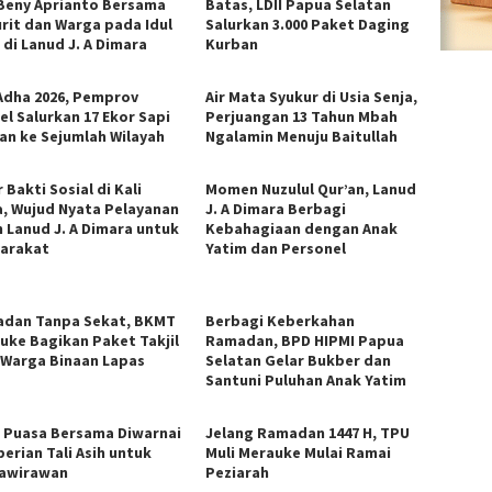
Beny Aprianto Bersama
Batas, LDII Papua Selatan
urit dan Warga pada Idul
Salurkan 3.000 Paket Daging
 di Lanud J. A Dimara
Kurban
 Adha 2026, Pemprov
Air Mata Syukur di Usia Senja,
el Salurkan 17 Ekor Sapi
Perjuangan 13 Tahun Mbah
an ke Sejumlah Wilayah
Ngalamin Menuju Baitullah
 Bakti Sosial di Kali
Momen Nuzulul Qur’an, Lanud
, Wujud Nyata Pelayanan
J. A Dimara Berbagi
h Lanud J. A Dimara untuk
Kebahagiaan dengan Anak
arakat
Yatim dan Personel
dan Tanpa Sekat, BKMT
Berbagi Keberkahan
uke Bagikan Paket Takjil
Ramadan, BPD HIPMI Papua
 Warga Binaan Lapas
Selatan Gelar Bukber dan
Santuni Puluhan Anak Yatim
 Puasa Bersama Diwarnai
Jelang Ramadan 1447 H, TPU
erian Tali Asih untuk
Muli Merauke Mulai Ramai
awirawan
Peziarah