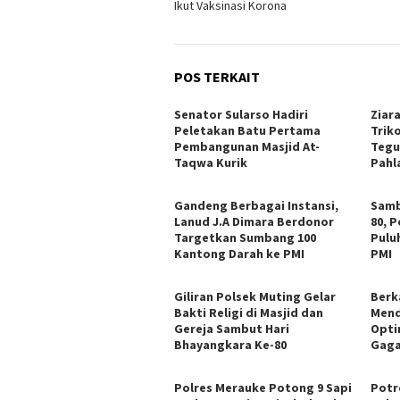
Ikut Vaksinasi Korona
POS TERKAIT
Senator Sularso Hadiri
Ziar
Peletakan Batu Pertama
Triko
Pembangunan Masjid At-
Tegu
Taqwa Kurik
Pahl
Gandeng Berbagai Instansi,
Samb
Lanud J.A Dimara Berdonor
80, 
Targetkan Sumbang 100
Pulu
Kantong Darah ke PMI
PMI
Giliran Polsek Muting Gelar
Berk
Bakti Religi di Masjid dan
Mend
Gereja Sambut Hari
Opti
Bhayangkara Ke-80
Gaga
Polres Merauke Potong 9 Sapi
Potr