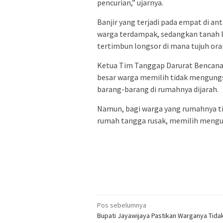
pencurian,” ujarnya.
Banjir yang terjadi pada empat di an
warga terdampak, sedangkan tanah l
tertimbun longsor di mana tujuh ora
Ketua Tim Tanggap Darurat Bencana
besar warga memilih tidak mengungs
barang-barang di rumahnya dijarah.
Namun, bagi warga yang rumahnya tid
rumah tangga rusak, memilih mengun
Navigasi
Pos sebelumnya
Bupati Jayawijaya Pastikan Warganya Tida
pos