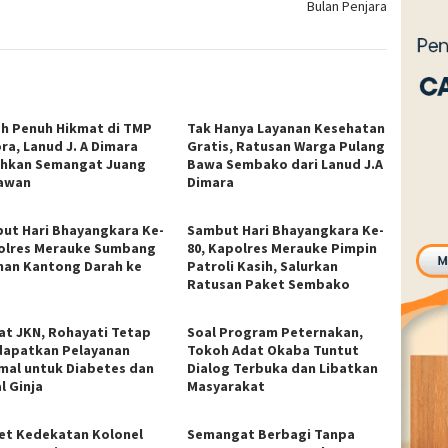
Bulan Penjara
ah Penuh Hikmat di TMP
Tak Hanya Layanan Kesehatan
ra, Lanud J. A Dimara
Gratis, Ratusan Warga Pulang
hkan Semangat Juang
Bawa Sembako dari Lanud J.A
awan
Dimara
ut Hari Bhayangkara Ke-
Sambut Hari Bhayangkara Ke-
Polres Merauke Sumbang
80, Kapolres Merauke Pimpin
han Kantong Darah ke
Patroli Kasih, Salurkan
Ratusan Paket Sembako
at JKN, Rohayati Tetap
Soal Program Peternakan,
apatkan Pelayanan
Tokoh Adat Okaba Tuntut
mal untuk Diabetes dan
Dialog Terbuka dan Libatkan
l Ginja
Masyarakat
et Kedekatan Kolonel
​Semangat Berbagi Tanpa