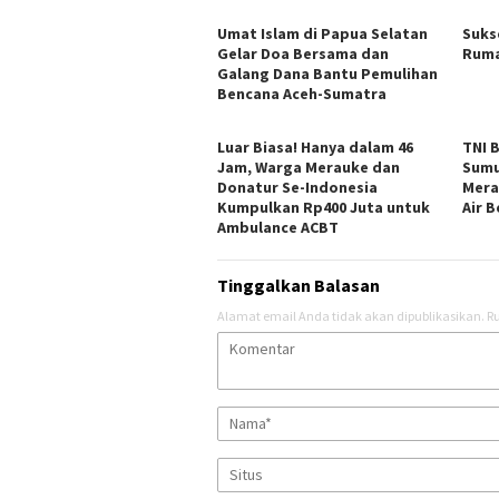
Umat Islam di Papua Selatan
Suks
Gelar Doa Bersama dan
Ruma
Galang Dana Bantu Pemulihan
Bencana Aceh-Sumatra
Luar Biasa! Hanya dalam 46
TNI 
Jam, Warga Merauke dan
Sumu
Donatur Se-Indonesia
Mera
Kumpulkan Rp400 Juta untuk
Air B
Ambulance ACBT
Tinggalkan Balasan
Alamat email Anda tidak akan dipublikasikan.
Ru