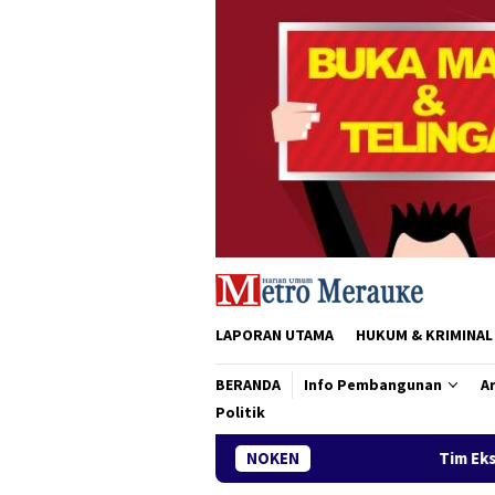
Loncat
ke
konten
LAPORAN UTAMA
HUKUM & KRIMINAL
BERANDA
Info Pembangunan
Ar
Politik
Tim Ekspedisi Patriot IPB Tiba di
NOKEN