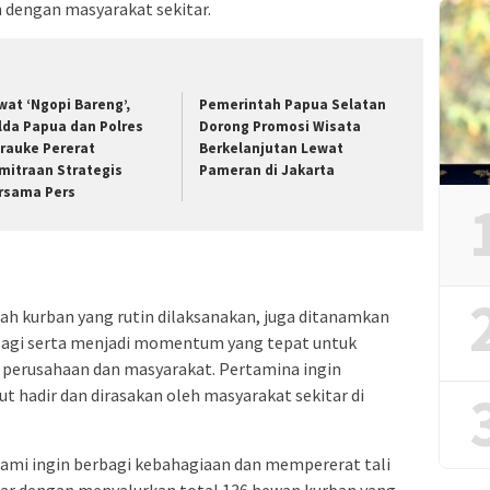
 dengan masyarakat sekitar.
wat ‘Ngopi Bareng’,
Pemerintah Papua Selatan
lda Papua dan Polres
Dorong Promosi Wisata
rauke Pererat
Berkelanjutan Lewat
mitraan Strategis
Pameran di Jakarta
rsama Pers
dah kurban yang rutin dilaksanakan, juga ditanamkan
bagi serta menjadi momentum yang tepat untuk
perusahaan dan masyarakat. Pertamina ingin
t hadir dan dirasakan oleh masyarakat sekitar di
kami ingin berbagi kebahagiaan dan mempererat tali
tar dengan menyalurkan total 136 hewan kurban yang