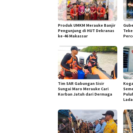
Produk UMKM Merauke Banjir
Gube
Pengunjung di HUT Dekranas
Teke
ke-46 Makassar
Perc
Tim SAR Gabungan Sisir
Kogab
Sungai Maro Merauke Cari
Semes
Korban Jatuh dari Dermaga
Pulu
Lada