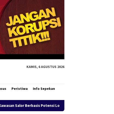
KAMIS, 6 AGUSTUS 2026
usus
Peristiwa
Info Sepekan
nsi Lokal
Bank Mandiri Region XII Hadirkan Livin’ Berba