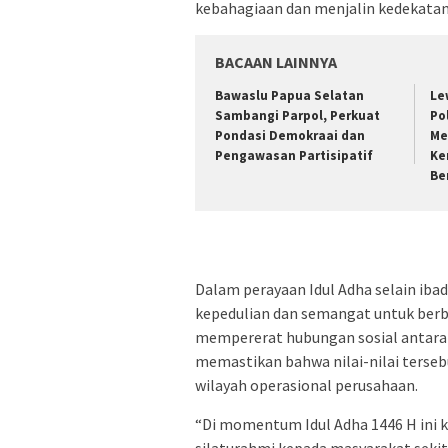
kebahagiaan dan menjalin kedekatan
BACAAN LAINNYA
Bawaslu Papua Selatan
Le
Sambangi Parpol, Perkuat
Po
Pondasi Demokraai dan
Me
Pengawasan Partisipatif
Ke
Be
Dalam perayaan Idul Adha selain iba
kepedulian dan semangat untuk ber
mempererat hubungan sosial antara 
memastikan bahwa nilai-nilai tersebu
wilayah operasional perusahaan.
“Di momentum Idul Adha 1446 H ini 
silaturahmi kepada masyarakat seki