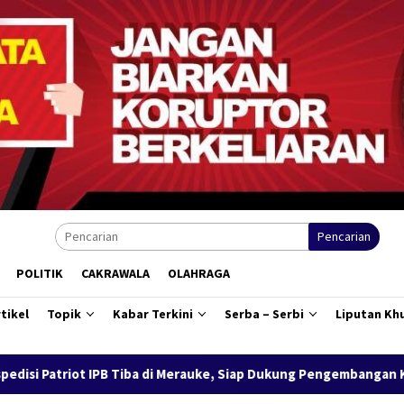
Pencarian
POLITIK
CAKRAWALA
OLAHRAGA
tikel
Topik
Kabar Terkini
Serba – Serbi
Liputan Kh
 Merauke, Siap Dukung Pengembangan Kawasan Salor Berbasis Pote