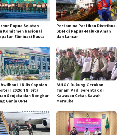
rnur Papua Selatan
Pertamina Pastikan Distribusi
n Komitmen Nasional
BBM di Papua-Maluku Aman
epatan Eliminasi Kusta
dan Lancar
wilhan III Rilis Capaian
BULOG Dukung Gerakan
ter I 2026: TNI Sita
Tanam Padi Serentak di
han Senjata dan Bongkar
Kawasan Cetak Sawah
ng Ganja OPM
Merauke