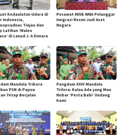
uat Kedaulatan Udara di
Pesawat Milik WNA Pelanggar
r Indonesia,
Imigrasi Resmi Jadi Aset
oopsudnas Tinjau dan
Negara
p Latihan ‘Maleo
asa’ di Lanud J. A Dimara
dam Mandala Trikora
​Pangdam XXIV Mandala
ikan PSN di Papua
Trilora: Kalau Ada yang Mau
tan Tetap Berjalan
Nobar ‘Pesta Babi’ Undang
Kami