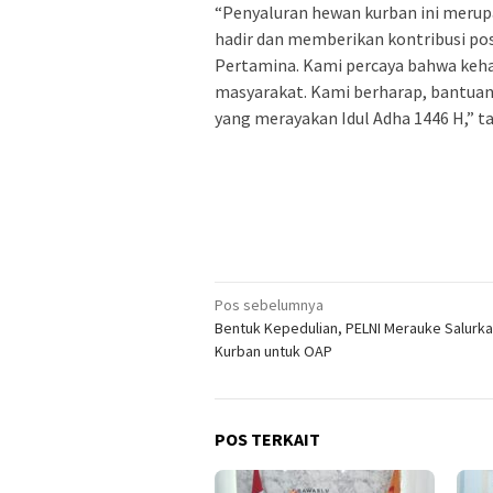
“Penyaluran hewan kurban ini merup
hadir dan memberikan kontribusi posi
Pertamina. Kami percaya bahwa keha
masyarakat. Kami berharap, bantua
yang merayakan Idul Adha 1446 H,” t
Navigasi
Pos sebelumnya
Bentuk Kepedulian, PELNI Merauke Salurk
pos
Kurban untuk OAP
POS TERKAIT