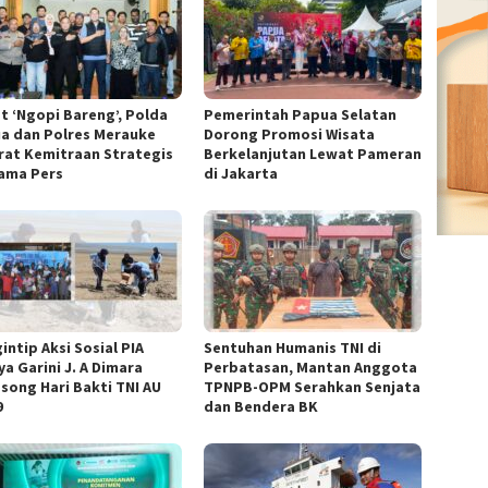
t ‘Ngopi Bareng’, Polda
Pemerintah Papua Selatan
a dan Polres Merauke
Dorong Promosi Wisata
rat Kemitraan Strategis
Berkelanjutan Lewat Pameran
ama Pers
di Jakarta
intip Aksi Sosial PIA
Sentuhan Humanis TNI di
a Garini J. A Dimara
Perbatasan, Mantan Anggota
song Hari Bakti TNI AU
TPNPB-OPM Serahkan Senjata
9
dan Bendera BK