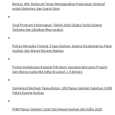
Berkat JKN, Rohayati Tetap Mendapatkan Pelayanan Optimal
untuk Diabetes dan Gagal Ginja
Soal Program Peternakan, Tokoh Adat Okaba Tuntut Dialog
Terbuka dan Libatkan Masyarakat
Polres Merauke Potong 9 Sapi Kurban, Daging Disalurkan ke Panti
Asuhan dan Warga Kurang Mampu
Potret Kedekatan Kolonel Pnb Beny Aprianto Bersama Prajurit
dan Warga pada Idul Adha di Lanud J. A Dimara
​Semangat Berbagi Tanpa Batas, LDII Papua Selatan Salurkan 3.000
Paket Daging Kurban
PHBI Papua Selatan Catat 542 Hewan Kurban Idul Adha 2026