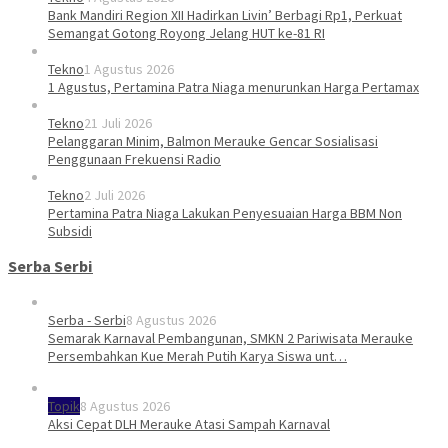
Bank Mandiri Region XII Hadirkan Livin’ Berbagi Rp1, Perkuat
Semangat Gotong Royong Jelang HUT ke-81 RI
Tekno
1 Agustus 2026
1 Agustus, Pertamina Patra Niaga menurunkan Harga Pertamax
Tekno
21 Juli 2026
Pelanggaran Minim, Balmon Merauke Gencar Sosialisasi
Penggunaan Frekuensi Radio
Tekno
2 Juli 2026
Pertamina Patra Niaga Lakukan Penyesuaian Harga BBM Non
Subsidi
Serba Serbi
Serba - Serbi
8 Agustus 2026
Semarak Karnaval Pembangunan, SMKN 2 Pariwisata Merauke
Persembahkan Kue Merah Putih Karya Siswa unt…
Topik
8 Agustus 2026
Aksi Cepat DLH Merauke Atasi Sampah Karnaval