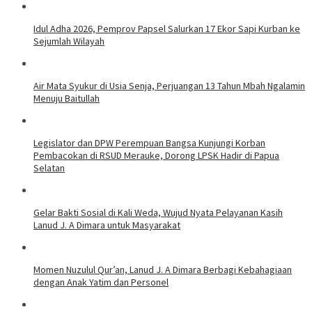
Idul Adha 2026, Pemprov Papsel Salurkan 17 Ekor Sapi Kurban ke
Sejumlah Wilayah
Air Mata Syukur di Usia Senja, Perjuangan 13 Tahun Mbah Ngalamin
Menuju Baitullah
Legislator dan DPW Perempuan Bangsa Kunjungi Korban
Pembacokan di RSUD Merauke, Dorong LPSK Hadir di Papua
Selatan
Gelar Bakti Sosial di Kali Weda, Wujud Nyata Pelayanan Kasih
Lanud J. A Dimara untuk Masyarakat
Momen Nuzulul Qur’an, Lanud J. A Dimara Berbagi Kebahagiaan
dengan Anak Yatim dan Personel