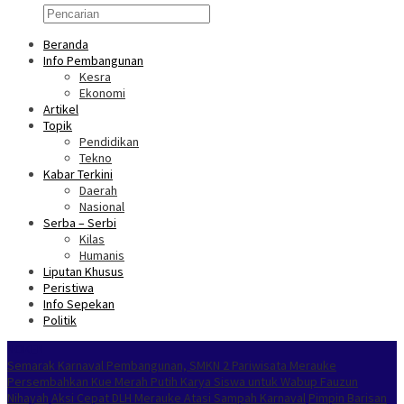
Beranda
Info Pembangunan
Kesra
Ekonomi
Artikel
Topik
Pendidikan
Tekno
Kabar Terkini
Daerah
Nasional
Serba – Serbi
Kilas
Humanis
Liputan Khusus
Peristiwa
Info Sepekan
Politik
NOKEN
Semarak Karnaval Pembangunan, SMKN 2 Pariwisata Merauke
Persembahkan Kue Merah Putih Karya Siswa untuk Wabup Fauzun
Nihayah
Aksi Cepat DLH Merauke Atasi Sampah Karnaval
Pimpin Barisan