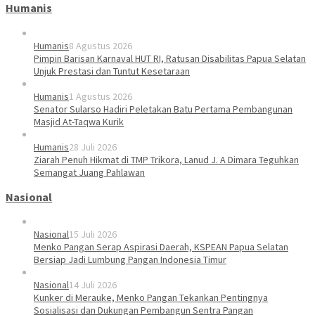
Humanis
Humanis
8 Agustus 2026
Pimpin Barisan Karnaval HUT RI, Ratusan Disabilitas Papua Selatan
Unjuk Prestasi dan Tuntut Kesetaraan
Humanis
1 Agustus 2026
Senator Sularso Hadiri Peletakan Batu Pertama Pembangunan
Masjid At-Taqwa Kurik
Humanis
28 Juli 2026
Ziarah Penuh Hikmat di TMP Trikora, Lanud J. A Dimara Teguhkan
Semangat Juang Pahlawan
Nasional
Nasional
15 Juli 2026
Menko Pangan Serap Aspirasi Daerah, KSPEAN Papua Selatan
Bersiap Jadi Lumbung Pangan Indonesia Timur
Nasional
14 Juli 2026
Kunker di Merauke, Menko Pangan Tekankan Pentingnya
Sosialisasi dan Dukungan Pembangun Sentra Pangan