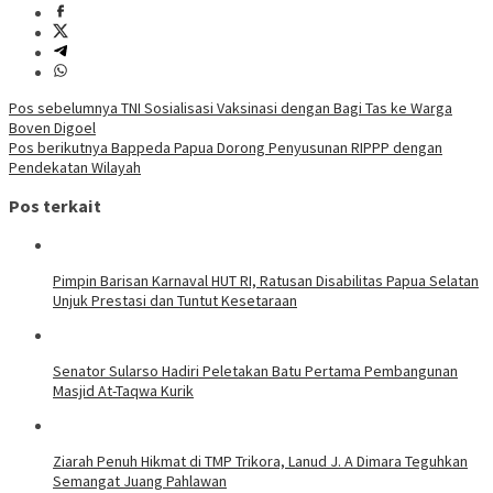
Navigasi
Pos sebelumnya
TNI Sosialisasi Vaksinasi dengan Bagi Tas ke Warga
Boven Digoel
pos
Pos berikutnya
Bappeda Papua Dorong Penyusunan RIPPP dengan
Pendekatan Wilayah
Pos terkait
Pimpin Barisan Karnaval HUT RI, Ratusan Disabilitas Papua Selatan
Unjuk Prestasi dan Tuntut Kesetaraan
Senator Sularso Hadiri Peletakan Batu Pertama Pembangunan
Masjid At-Taqwa Kurik
Ziarah Penuh Hikmat di TMP Trikora, Lanud J. A Dimara Teguhkan
Semangat Juang Pahlawan