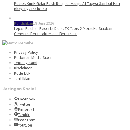
Polsek Kurik Gelar Bakti Religi di Masjid At-Taqwa Sambut Hari
Bhayangkara ke-80
Pendidikan
18 Juni 2026
Lepas Puluhan Peserta Didik, TK Yapis 2 Merauke Siapkan
Generasi Berkarakter dan Berakhlak
Privacy Policy
Pedoman Media Siber
Tentang Kami
Disclaimer
Kode Etik
Tarif Iklan
Jaringan Social
Facebook
Twitter
Pinterest
Tumblr
Instagram
Youtube