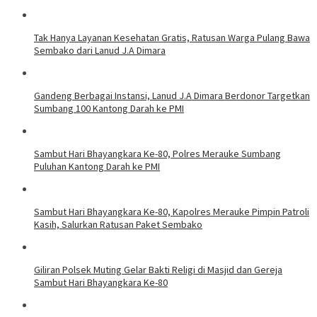
Tak Hanya Layanan Kesehatan Gratis, Ratusan Warga Pulang Bawa
Sembako dari Lanud J.A Dimara
Gandeng Berbagai Instansi, Lanud J.A Dimara Berdonor Targetkan
Sumbang 100 Kantong Darah ke PMI
Sambut Hari Bhayangkara Ke-80, Polres Merauke Sumbang
Puluhan Kantong Darah ke PMI
Sambut Hari Bhayangkara Ke-80, Kapolres Merauke Pimpin Patroli
Kasih, Salurkan Ratusan Paket Sembako
Giliran Polsek Muting Gelar Bakti Religi di Masjid dan Gereja
Sambut Hari Bhayangkara Ke-80