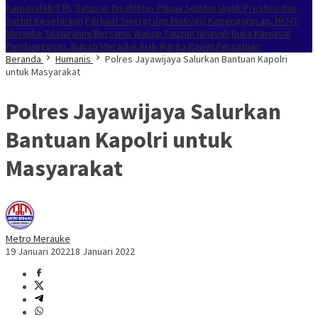
Karnaval HUT RI, Ratusan Disabilitas Papua Selatan Unjuk Prestasi dan
Tuntut Kesetaraan
Perkuat Sinergi dan Motivasi Kepengurusan, BKMT
Merauke Silaturahmi Bersama Wabup Fauzun Nihayah
Buka Karnaval
Pembangunan, Bupati Merauke Ajak Warga Rawat Persatuan
Beranda
Humanis
Polres Jayawijaya Salurkan Bantuan Kapolri
untuk Masyarakat
Polres Jayawijaya Salurkan
Bantuan Kapolri untuk
Masyarakat
Metro Merauke
19 Januari 2022
18 Januari 2022