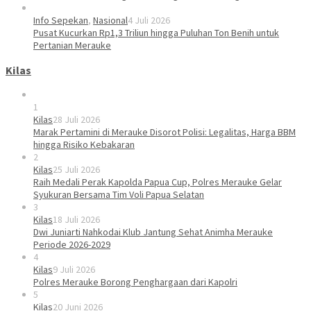
Info Sepekan
,
Nasional
4 Juli 2026
Pusat Kucurkan Rp1,3 Triliun hingga Puluhan Ton Benih untuk
Pertanian Merauke
Kilas
1
Kilas
28 Juli 2026
Marak Pertamini di Merauke Disorot Polisi: Legalitas, Harga BBM
hingga Risiko Kebakaran
2
Kilas
25 Juli 2026
Raih Medali Perak Kapolda Papua Cup, Polres Merauke Gelar
Syukuran Bersama Tim Voli Papua Selatan
3
Kilas
18 Juli 2026
Dwi Juniarti Nahkodai Klub Jantung Sehat Animha Merauke
Periode 2026-2029
4
Kilas
9 Juli 2026
Polres Merauke Borong Penghargaan dari Kapolri
5
Kilas
20 Juni 2026