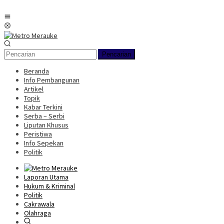
Loncat
ke
Menu
konten
Mobile
Pencarian
Beranda
Info Pembangunan
Artikel
Topik
Kabar Terkini
Serba – Serbi
Liputan Khusus
Peristiwa
Info Sepekan
Politik
Laporan Utama
Hukum & Kriminal
Politik
Cakrawala
Olahraga