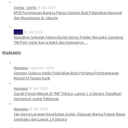
Serba - Serbi
24 Juli 2026
DPW Perempuan Bangsa Papua Selatan Ikuti Pelantikan Nasional
dan Muspimnas di Jakarta
Topik
30 Juli 2026
Wujudkan Sekolah Adiwiyata:SD Inpres Polder Merauke Gandeng
TNI-Polri Gelar Karya Bakti dan Kampanye…
Humanis
Humanis
1 Agustus 2026
Senator Sularso Hadiri Peletakan Batu Pertama Pembangunan
Masjid At-Taqwa Kurik
Humanis
28 Juli 2026
Ziarah Penuh Hikmat di TMP Trikora, Lanud J. A Dimara Teguhkan
Semangat Juang Pahlawan
Humanis
22 Juli 2026
Tak Hanya Layanan Kesehatan Gratis, Ratusan Warga Pulang Bawa
Sembako dari Lanud J.A Dimara