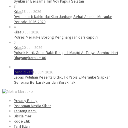
Syukuran Bersama Tim Voli Papua Selatan
3
Kilas
18 Juli 2026
Dwi Juniarti Nahkodai Klub Jantung Sehat Animha Merauke
Periode 2026-2029
4
Kilas
9 Juli 2026
Polres Merauke Borong Penghargaan dari Kapolri
5
Kilas
20 Juni 2026
Polsek Kurik Gelar Bakti Religi di Masjid At-Taqwa Sambut Hari
Bhayangkara ke-80
Pendidikan
18 Juni 2026
Lepas Puluhan Peserta Didik, TK Yapis 2 Merauke Siapkan
Generasi Berkarakter dan Berakhlak
Privacy Policy
Pedoman Media Siber
Tentang Kami
Disclaimer
Kode Etik
Tarif Iklan