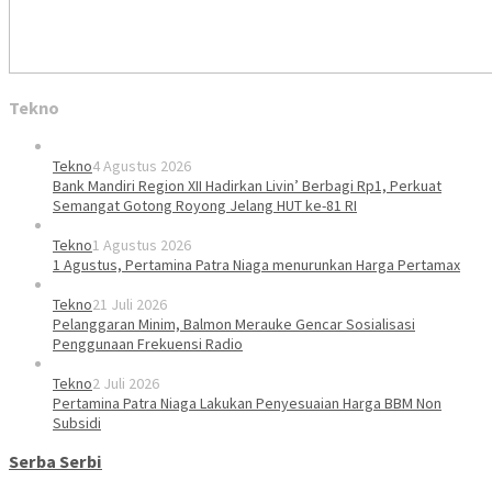
Tekno
Tekno
4 Agustus 2026
Bank Mandiri Region XII Hadirkan Livin’ Berbagi Rp1, Perkuat
Semangat Gotong Royong Jelang HUT ke-81 RI
Tekno
1 Agustus 2026
1 Agustus, Pertamina Patra Niaga menurunkan Harga Pertamax
Tekno
21 Juli 2026
Pelanggaran Minim, Balmon Merauke Gencar Sosialisasi
Penggunaan Frekuensi Radio
Tekno
2 Juli 2026
Pertamina Patra Niaga Lakukan Penyesuaian Harga BBM Non
Subsidi
Serba Serbi