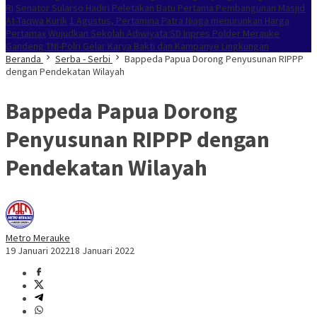
RI
Senator Sularso Hadiri Peletakan Batu Pertama Pembangunan Masjid
At-Taqwa Kurik
1 Agustus, Pertamina Patra Niaga menurunkan Harga
Pertamax
Wujudkan Sekolah Adiwiyata:SD Inpres Polder Merauke
Gandeng TNI-Polri Gelar Karya Bakti dan Kampanye Lingkungan
Beranda
Serba - Serbi
Bappeda Papua Dorong Penyusunan RIPPP
dengan Pendekatan Wilayah
Bappeda Papua Dorong
Penyusunan RIPPP dengan
Pendekatan Wilayah
Metro Merauke
19 Januari 2022
18 Januari 2022