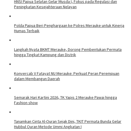
HNSI Papua Selatan Gelar Musda I, Fokus pada Regulasi dan
Peningkatan Kesejahteraan Nelayan
Polda Papua Beri Penghargaan ke Polres Merauke untuk Kinerja
Humas Terbaik
Langkah Nyata BKMT Merauke, Dorong Pembentukan Permata
hingga Tingkat Kampung dan Distrik
​Konvercab V Fatayat NU Merauke: Perkuat Peran Perempuan
dalam Membangun Daerah
​Semarak Hari Kartini 2026, TK Yapis 2 Merauke Pawai hingga
Fashion show
Tanamkan Cinta Al-Quran Sejak Dini, TKIT Permata Bunda Gelar
Hubbul Quran Metode Ummi Angkatan I