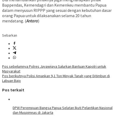
Bappendas, Kemendagri dan Kemenkeu membantu Papua
dalam menyusun RIPPP yang sesuai dengan kebutuhan dasar
orang Papua untuk dilaksanakan selama 20 tahun
mendatang. (
Antara
)
Sebarkan
Navigasi
Pos sebelumnya
Polres Jayawijaya Salurkan Bantuan Kapolri untuk
Masyarakat
pos
Pos berikutnya
Polisi Amankan 9,1 Ton Minyak Tanah yang Ditimbun di
Labuan Bajo
Pos terkait
DPW Perempuan Bangsa Papua Selatan Ikuti Pelantikan Nasional
dan Muspimnas di Jakarta