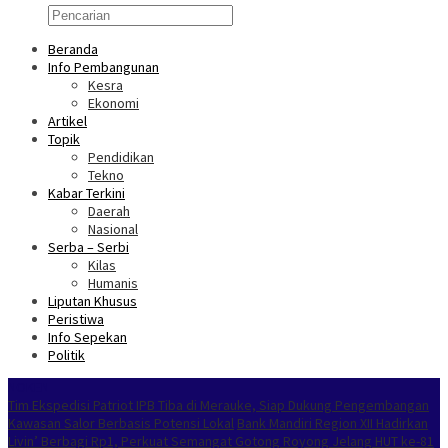
Beranda
Info Pembangunan
Kesra
Ekonomi
Artikel
Topik
Pendidikan
Tekno
Kabar Terkini
Daerah
Nasional
Serba – Serbi
Kilas
Humanis
Liputan Khusus
Peristiwa
Info Sepekan
Politik
NOKEN
Tim Ekspedisi Patriot IPB Tiba di Merauke, Siap Dukung Pengembangan
Kawasan Salor Berbasis Potensi Lokal
Bank Mandiri Region XII Hadirkan
Livin’ Berbagi Rp1, Perkuat Semangat Gotong Royong Jelang HUT ke-81