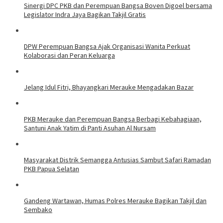
Sinergi DPC PKB dan Perempuan Bangsa Boven Digoel bersama
Legislator Indra Jaya Bagikan Takjil Gratis
DPW Perempuan Bangsa Ajak Organisasi Wanita Perkuat
Kolaborasi dan Peran Keluarga
Jelang Idul Fitri, Bhayangkari Merauke Mengadakan Bazar
PKB Merauke dan Perempuan Bangsa Berbagi Kebahagiaan,
Santuni Anak Yatim di Panti Asuhan Al Nursam
Masyarakat Distrik Semangga Antusias Sambut Safari Ramadan
PKB Papua Selatan
​Gandeng Wartawan, Humas Polres Merauke Bagikan Takjil dan
Sembako