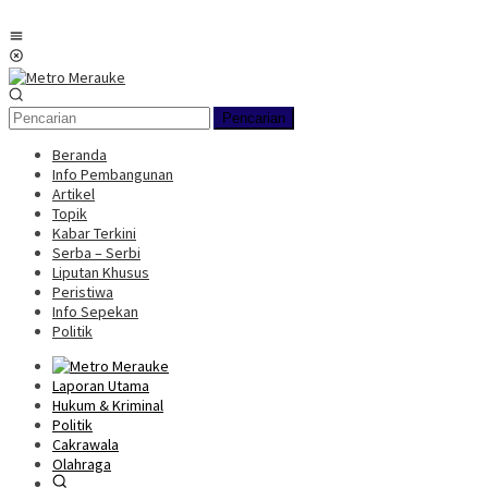
Loncat
ke
Menu
konten
Mobile
Pencarian
Beranda
Info Pembangunan
Artikel
Topik
Kabar Terkini
Serba – Serbi
Liputan Khusus
Peristiwa
Info Sepekan
Politik
Laporan Utama
Hukum & Kriminal
Politik
Cakrawala
Olahraga