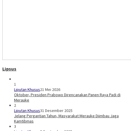
Lipsus
1
Liputan Khusus
21 Mei 2026
Oktober, Presiden Prabowo Direncanakan Panen Raya Padi di
Merauke
2
Liputan Khusus
31 Desember 2025
Jelang Pergantian Tahun, Masyarakat Merauke Diimbau Jaga
Kamtibmas
3