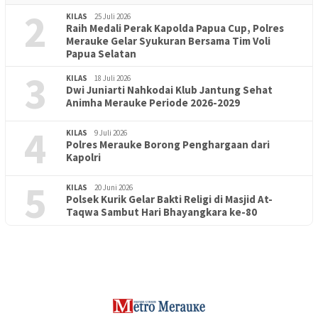
2
KILAS
25 Juli 2026
Raih Medali Perak Kapolda Papua Cup, Polres
Merauke Gelar Syukuran Bersama Tim Voli
Papua Selatan
3
KILAS
18 Juli 2026
Dwi Juniarti Nahkodai Klub Jantung Sehat
Animha Merauke Periode 2026-2029
4
KILAS
9 Juli 2026
Polres Merauke Borong Penghargaan dari
Kapolri
5
KILAS
20 Juni 2026
Polsek Kurik Gelar Bakti Religi di Masjid At-
PENDIDIKAN
18 Juni 2026
Taqwa Sambut Hari Bhayangkara ke-80
Lepas Puluhan Peserta Didik, TK Yapis 2 Merauke Siapkan
Generasi Berkarakter dan Berakhlak