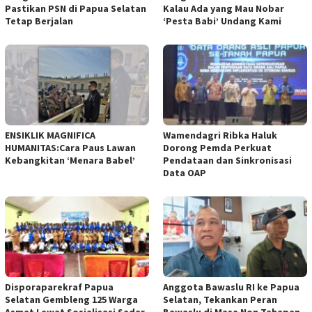
Pastikan PSN di Papua Selatan
Kalau Ada yang Mau Nobar
Tetap Berjalan
‘Pesta Babi’ Undang Kami
ENSIKLIK MAGNIFICA
Wamendagri Ribka Haluk
HUMANITAS:Cara Paus Lawan
Dorong Pemda Perkuat
Kebangkitan ‘Menara Babel’
Pendataan dan Sinkronisasi
Data OAP
Disporaparekraf Papua
Anggota Bawaslu RI ke Papua
Selatan Gembleng 125 Warga
Selatan, Tekankan Peran
Asmat Lewat Sosialisasi Sadar
Bawaslu di Masa Non Tahapan