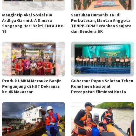
Mengintip Aksi Sosial PIA
Sentuhan Humanis TNI di
Ardhya Garini J. A Dimara
Perbatasan, Mantan Anggota
Songsong Hari Bakti TNI AU Ke-
TPNPB-OPM Serahkan Senjata
79
dan Bendera BK
Produk UMKM Merauke Banjir
Gubernur Papua Selatan Teken
Pengunjung di HUT Dekranas
Komitmen Nasional
ke-46 Makassar
Percepatan Eliminasi Kusta