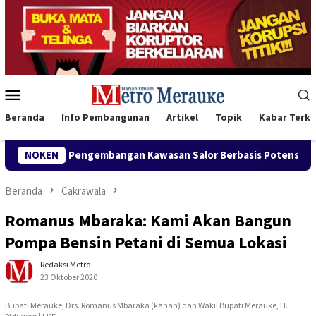
Loncat
ke
konten
Menu
Mobile
Beranda
Info Pembangunan
Artikel
Topik
Kabar Terki
Pengembangan Kawasan Salor Berbasis Potensi Lokal
NOKEN
Bank 
Beranda
Cakrawala
Romanus Mbaraka: Kami Akan Bangun
Pompa Bensin Petani di Semua Lokasi
Redaksi Metro
23 Oktober 2020
Bupati Merauke, Drs. Romanus Mbaraka (kanan) dan Wakil Bupati Merauke, H.