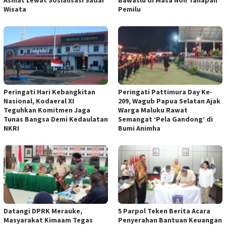
Wisata
Pemilu
Peringati Hari Kebangkitan
Peringati Pattimura Day Ke-
Nasional, Kodaeral XI
209, Wagub Papua Selatan Ajak
Teguhkan Komitmen Jaga
Warga Maluku Rawat
Tunas Bangsa Demi Kedaulatan
Semangat ‘Pela Gandong’ di
NKRI
Bumi Animha
Datangi DPRK Merauke,
5 Parpol Teken Berita Acara
Masyarakat Kimaam Tegas
Penyerahan Bantuan Keuangan