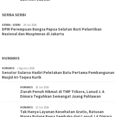
SERBA SERBI
SERBA - SERBI
24 Juli 2026
DPW Perempuan Bangsa Papua Selatan Ikuti Pelantikan
TOPIK
30 Juli 2026
Nasional dan Muspimnas di Jakarta
Wujudkan Sekolah Adiwiyata:SD Inpres Polder Merauke
Gandeng TNI-Polri Gelar Karya Bakti dan Kampanye…
HUMANIS
HUMANIS
1 Agustus 2026
Senator Sularso Hadiri Peletakan Batu Pertama Pembangunan
Masjid At-Taqwa Kurik
HUMANIS
28 Juli 2026
Ziarah Penuh Hikmat di TMP Trikora, Lanud J. A
Dimara Teguhkan Semangat Juang Pahlawan
HUMANIS
22 Juli 2026
Tak Hanya Layanan Kesehatan Gratis, Ratusan
Warga Pulang Bawa Sembako dari Lanud J.A Dimara