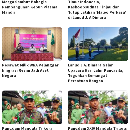
Marga Sambut Bahagia
Timur Indonesia,
Pembangunan Kebun Plasma
Kaskoopsudnas Tinjau dan
Mandiri
Tutup Latihan ‘Maleo Perkasa’
di Lanud J. A Dimara
Pesawat Milik WNA Pelanggar
Lanud J.A. Dimara Gelar
Imigrasi Resmi Jadi Aset
Upacara Hari Lahir Pancasila,
Negara
Teguhkan Semangat
Persatuan Bangsa
Pangdam Mandala Trikora
​Pangdam XXIV Mandala Trilora: