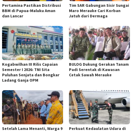
Pertamina Pastikan Distribusi
Tim SAR Gabungan Sisir Sungai
BBM di Papua-Maluku Aman
Maro Merauke Cari Korban
dan Lancar
Jatuh dari Dermaga
Kogabwilhan III Rilis Capaian
BULOG Dukung Gerakan Tanam
Semester I 2026: TNI Sita
Padi Serentak di Kawasan
Puluhan Senjata dan Bongkar
Cetak Sawah Merauke
Ladang Ganja OPM
Setelah Lama Menanti, Warga 9
Perkuat Kedaulatan Udara di