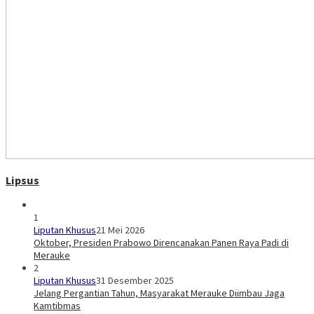
Lipsus
1
Liputan Khusus
21 Mei 2026
Oktober, Presiden Prabowo Direncanakan Panen Raya Padi di
Merauke
2
Liputan Khusus
31 Desember 2025
Jelang Pergantian Tahun, Masyarakat Merauke Diimbau Jaga
Kamtibmas