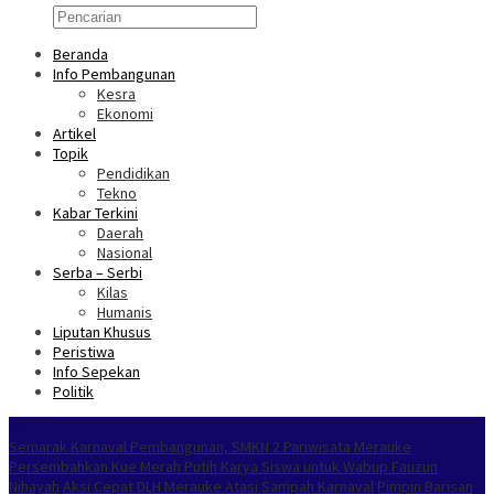
Beranda
Info Pembangunan
Kesra
Ekonomi
Artikel
Topik
Pendidikan
Tekno
Kabar Terkini
Daerah
Nasional
Serba – Serbi
Kilas
Humanis
Liputan Khusus
Peristiwa
Info Sepekan
Politik
NOKEN
Semarak Karnaval Pembangunan, SMKN 2 Pariwisata Merauke
Persembahkan Kue Merah Putih Karya Siswa untuk Wabup Fauzun
Nihayah
Aksi Cepat DLH Merauke Atasi Sampah Karnaval
Pimpin Barisan