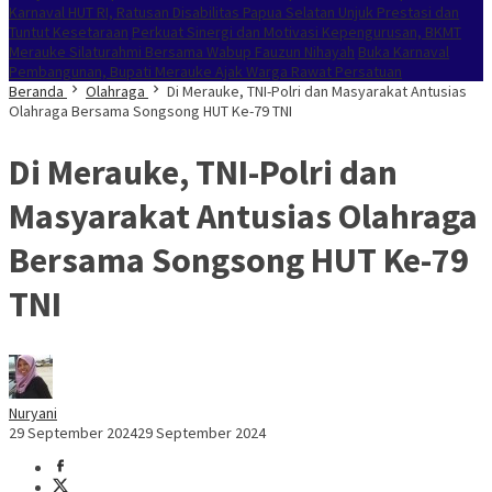
Karnaval HUT RI, Ratusan Disabilitas Papua Selatan Unjuk Prestasi dan
Tuntut Kesetaraan
Perkuat Sinergi dan Motivasi Kepengurusan, BKMT
Merauke Silaturahmi Bersama Wabup Fauzun Nihayah
Buka Karnaval
Pembangunan, Bupati Merauke Ajak Warga Rawat Persatuan
Beranda
Olahraga
Di Merauke, TNI-Polri dan Masyarakat Antusias
Olahraga Bersama Songsong HUT Ke-79 TNI
Di Merauke, TNI-Polri dan
Masyarakat Antusias Olahraga
Bersama Songsong HUT Ke-79
TNI
Nuryani
29 September 2024
29 September 2024