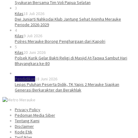
Syukuran Bersama Tim Voli Papua Selatan
3
Kilas
18 Juli 2026
Dwi Juniarti Nahkodai Klub Jantung Sehat Animha Merauke
Periode 2026-2029
4
Kilas
9 Juli 2026
Polres Merauke Borong Penghargaan dari Kapolri
5
Kilas
20 Juni 2026
Polsek Kurik Gelar Bakti Religi di Masjid At-Taqwa Sambut Hari
Bhayangkara ke-80
Pendidikan
18 Juni 2026
Lepas Puluhan Peserta Didik, TK Yapis 2 Merauke Siapkan
Generasi Berkarakter dan Berakhlak
Privacy Policy
Pedoman Media Siber
Tentang Kami
Disclaimer
Kode Etik
Tarif Iklan