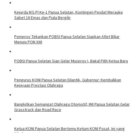
Kejurda IKS.PI Ke-1 Papua Selatan, Kontingen Pesilat Merauke
Sabet 16 Emas dan Piala Bergilir
Pemprov Tekankan POBSI Papua Selatan Siapkan Atlet Biliar
Menuju PON XXII
POBSI Papua Selatan Siap Gelar Musprov I, Bakal Pilih Ketua Baru
Pengurus KONI Papua Selatan Dilantik, Gubernur: Kembalikan
Kejayaan Prestasi Olahraga
Bangkitkan Semangat Olahraga Otomotif, IMI Papua Selatan Gelar
Grasstrack dan Road Race
Ketua KONI Papua Selatan Bertemu Ketum KONI Pusat, Ini yang