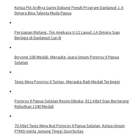
Ketua PIA Ardhya Garini Dukung Penuh Program Danlanud J. A
Dimara Bina Talenta Muda Papua
Persiapan Matang, Tim Angkasa U-12 Lanud J.A Dimara Siap
Berlaga di Danlanud Cup III
Boyong 108 Medali, Merauke Juara Umum Porprov II Papua
Selatan
Tenis Meja Porprov II Tuntas, Merauke Raih Medali Tertinggi
Porprov II Papua Selatan Resmi Dibuka, 812 Atlet Siap Bertarung
Rebutkan 1340 Medali
70 Atlet Tenis Meja Ikut Porprov II Papua Selatan, Ketua Umum
PTMSI minta Junjung Tinggi Sportivitas