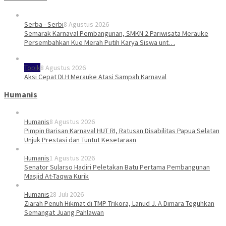
Serba - Serbi
8 Agustus 2026
Semarak Karnaval Pembangunan, SMKN 2 Pariwisata Merauke
Persembahkan Kue Merah Putih Karya Siswa unt…
Topik
8 Agustus 2026
Aksi Cepat DLH Merauke Atasi Sampah Karnaval
Humanis
Humanis
8 Agustus 2026
Pimpin Barisan Karnaval HUT RI, Ratusan Disabilitas Papua Selatan
Unjuk Prestasi dan Tuntut Kesetaraan
Humanis
1 Agustus 2026
Senator Sularso Hadiri Peletakan Batu Pertama Pembangunan
Masjid At-Taqwa Kurik
Humanis
28 Juli 2026
Ziarah Penuh Hikmat di TMP Trikora, Lanud J. A Dimara Teguhkan
Semangat Juang Pahlawan