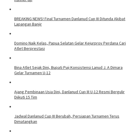
BREAKING NEWS! Final Turnamen Danlanud Cup III Ditunda Akibat
Lapangan Banjir
Domino Naik Kelas, Papua Selatan Gelar Kejurprov Perdana Cari
Atlet Berprestasi
Bina Atlet Sejak Dini, Bupati Puji Konsistensi Lanud J. A Dimara
Gelar Turnamen U-12
Ajang Pembinaan Usia Dini, Danlanud Cup III U-12 Resmi Bergulir
Diikuti 15 Tim
Jadwal Danlanud Cup III Berubah, Persiapan Turnamen Terus
Dimatangkan