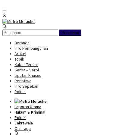
Loncat
ke
Menu
konten
Mobile
Pencarian
Beranda
Info Pembangunan
Artikel
Topik
Kabar Terkini
Serba – Serbi
Liputan Khusus
Peristiwa
Info Sepekan
Politik
Laporan Utama
Hukum & Kriminal
Politik
Cakrawala
Olahraga