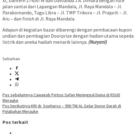
XI, Danrem 174/ATW dan Danlanud J.A. Dimara dengan rute
jalan santai dari Lapangan Mandala, Jl. Raya Mandala – Jl.
Parakomando, Tugu Libra – Jl. TMP Trikora – Jl. Prajurit – Jl.
Aru – dan finish di Jl. Raya Mandala.
Adapun di kegiatan bazar dibarengi dengan pembacaan kupon
undian dan pembagian Doorprize dengan hadian utama sepeda
listrik dan aneka hadiah menarik lainnya.
(Nuryani)
Sebarkan
Navigasi
Pos sebelumnya
Cawagub Petrus Safan Meninggal Dunia di RSUD
Merauke
pos
Pos berikutnya
KRI dr. Soeharso – 990 TNI AL Gelar Donor Darah di
Pelabuhan Merauke
Pos terkait