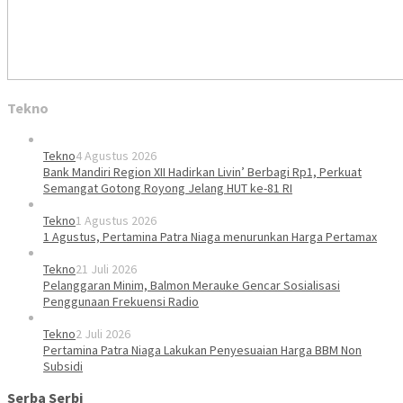
Tekno
Tekno
4 Agustus 2026
Bank Mandiri Region XII Hadirkan Livin’ Berbagi Rp1, Perkuat
Semangat Gotong Royong Jelang HUT ke-81 RI
Tekno
1 Agustus 2026
1 Agustus, Pertamina Patra Niaga menurunkan Harga Pertamax
Tekno
21 Juli 2026
Pelanggaran Minim, Balmon Merauke Gencar Sosialisasi
Penggunaan Frekuensi Radio
Tekno
2 Juli 2026
Pertamina Patra Niaga Lakukan Penyesuaian Harga BBM Non
Subsidi
Serba Serbi