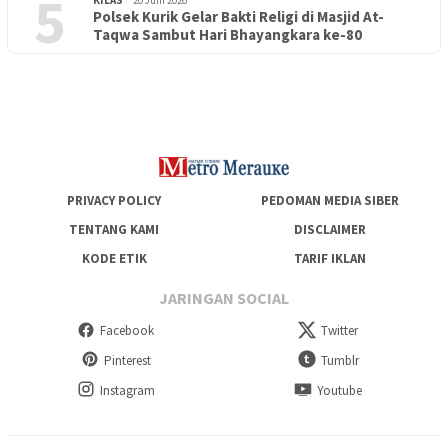
5
KILAS
20 Juni 2026
Polsek Kurik Gelar Bakti Religi di Masjid At-
PENDIDIKAN
18 Juni 2026
Taqwa Sambut Hari Bhayangkara ke-80
Lepas Puluhan Peserta Didik, TK Yapis 2 Merauke Siapkan
Generasi Berkarakter dan Berakhlak
PRIVACY POLICY
PEDOMAN MEDIA SIBER
TENTANG KAMI
DISCLAIMER
KODE ETIK
TARIF IKLAN
JARINGAN SOCIAL
Facebook
Twitter
Pinterest
Tumblr
Instagram
Youtube