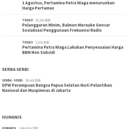
1 Agustus, Pertamina Patra Niaga menurunkan
Harga Pertamax
TEKNO
21 Juli 2026
Pelanggaran Minim, Balmon Merauke Gencar
Sosialisasi Penggunaan Frekuensi Radio
TEKNO
2 Juli 2026
Pertamina Patra Niaga Lakukan Penyesuaian Harga
BBM Non Subsidi
SERBA SERBI
SERBA - SERBI
24 Juli 2026
DPW Perempuan Bangsa Papua Selatan Ikuti Pelantikan
TOPIK
30 Juli 2026
Nasional dan Muspimnas di Jakarta
Wujudkan Sekolah Adiwiyata:SD Inpres Polder Merauke
Gandeng TNI-Polri Gelar Karya Bakti dan Kampanye…
HUMANIS
HUMANIS
1 Agustus 2026