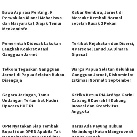
Bawa Aspirasi Penting, 9
Kabar Gembira, Jarnet di
Perwakilan Aliansi Mahasiswa
Merauke Kembali Normal
dan Masyarakat Diajak Temui
setelah Rusak 2 Pekan
Menkominfo
Pemerintah Didesak Lakukan
Terlibat Kejahatan dan Disersi,
Langkah Konkret Atasi
4 Personel Lanud J.A Dimara
Gangguan Jarnet
Dipecat
Telkom Tegaskan Gangguan
Warga Papua Selatan Keluhkan
Jarnet di Papua Selatan Bukan
Gangguan Jarnet, Diskominfo:
Disengaja
Estimasi Normal 5 September
Gegara Jaringan, Tamu
Ketika Ketua PIA Ardhya Garini
Undangan Terlambat Hadiri
Cabang 6 Daerah III Dukung
Upacara HUT RI
Inovasi dan Kreativitas
Anggota
OPM Nyatakan Siap Tembak
Harus Ada Payung Hukum
Bupati dan DPRD Apabila Tak
Melindungi Hutan Mangrove di
Mengeluarkan Aparat Militer
Papua Tengah