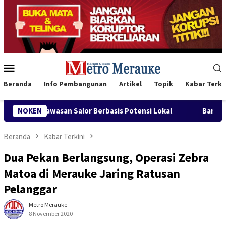
Loncat
ke
konten
Menu
Mobile
Beranda
Info Pembangunan
Artikel
Topik
Kabar Terki
san Salor Berbasis Potensi Lokal
NOKEN
Bank Mandiri Region XI
Beranda
Kabar Terkini
Dua Pekan Berlangsung, Operasi Zebra
Matoa di Merauke Jaring Ratusan
Pelanggar
Metro Merauke
8 November 2020