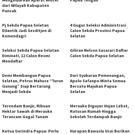
dari Wilayah Kabupaten
Puncak
Pj Sekda Papua Selatan
4 Gugur Seleksi Administrasi
Dilantik Jadi Sesditjen di
Calon Sekda Provinsi Papua
Kemendagri
Selatan
Seleksi Sekda Papua Selatan
Giliran Nelson Sasarari Daftar
Diminati, 12 Calon Resmi
Calon Sekda Papua Selatan
Mendaftar
Demi Membangun Papua
Dari Syukuran Pemenangan,
Selatan, Petrus Mahuse “Turun
Apolo Safanpo Minta Semua
Gunung” Siap Bertarung
Bersatu Majukan Papua
Menjadi Sekda
Selatan
Terendam Banjir, Ribuan
Merauke Diguyur Hujan Lebat,
Hektar Sawah di Merauke
Ratusan Rumah Hingga
Terancam Gagal Tanam
Sekolah Terdampak Banjir
Ketua Gerindra Papua: Perlu
Harapan Bawaslu Usai Berikan