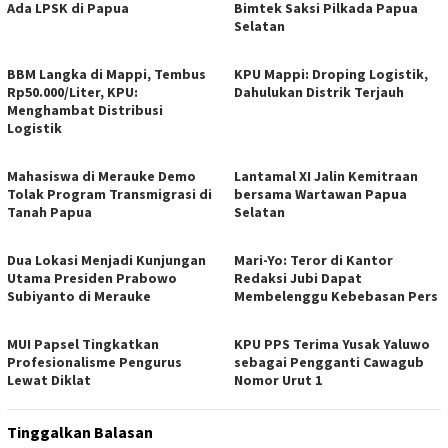
Ada LPSK di Papua
Bimtek Saksi Pilkada Papua
Selatan
BBM Langka di Mappi, Tembus
KPU Mappi: Droping Logistik,
Rp50.000/Liter, KPU:
Dahulukan Distrik Terjauh
Menghambat Distribusi
Logistik
Mahasiswa di Merauke Demo
Lantamal XI Jalin Kemitraan
Tolak Program Transmigrasi di
bersama Wartawan Papua
Tanah Papua
Selatan
Dua Lokasi Menjadi Kunjungan
Mari-Yo: Teror di Kantor
Utama Presiden Prabowo
Redaksi Jubi Dapat
Subiyanto di Merauke
Membelenggu Kebebasan Pers
MUI Papsel Tingkatkan
KPU PPS Terima Yusak Yaluwo
Profesionalisme Pengurus
sebagai Pengganti Cawagub
Lewat Diklat
Nomor Urut 1
Tinggalkan Balasan