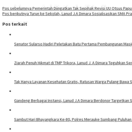
Navigasi
Pos sebelumnya
Pemerintah Diingatkan Tak Sepihak Revisi UU Otsus Papu
Pos berikutnya
Turun ke Sekolah, Lanud J.A Dimara Sosialisasikan SMA Pra
pos
Pos terkait
Senator Sularso Hadiri Peletakan Batu Pertama Pembangunan Masji
Ziarah Penuh Hikmat di TMP Trikora, Lanud J. A Dimara Teguhkan 
Tak Hanya Layanan Kesehatan Gratis, Ratusan Warga Pulang Bawa 
Gandeng Berbagai Instansi, Lanud J.A Dimara Berdonor Targetkan
Sambut Hari Bhayangkara Ke-80, Polres Merauke Sumbang Puluhan