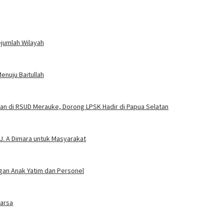
ejumlah Wilayah
enuju Baitullah
n di RSUD Merauke, Dorong LPSK Hadir di Papua Selatan
 J. A Dimara untuk Masyarakat
gan Anak Yatim dan Personel
uarsa