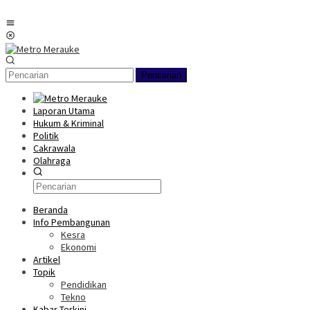
Loncat
ke
Menu
konten
Mobile
Pencarian
Laporan Utama
Hukum & Kriminal
Politik
Cakrawala
Olahraga
Beranda
Info Pembangunan
Kesra
Ekonomi
Artikel
Topik
Pendidikan
Tekno
Kabar Terkini