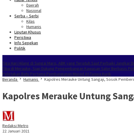
Daerah
Nasional
Serba – Serbi
Kilas
Humanis
Liputan Khusus
Peristiwa
Info Sepekan
Politik
NOKEN
Tiga Hari Hilang di Sungai Maro, ABK yang Terjatuh Saat Perbaiki Jangkar
Tiba di Merauke, Siap Dukung Pengembangan Kawasan Salor Berbasis Pot
Peletakan Batu Pertama Pembangunan Masjid At-Taqwa Kurik
Beranda
Humanis
Kapolres Merauke Untung Sangaji, Sosok Pembe
Kapolres Merauke Untung Sang
Redaksi Metro
22 Januari 2021