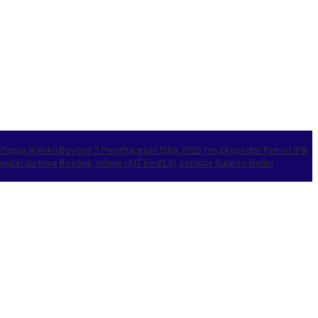
l Papua Maluku Boyong 5 Penghargaan ISRA 2026
Tim Ekspedisi Patriot IPB
emangat Gotong Royong Jelang HUT ke-81 RI
Senator Sularso Hadiri