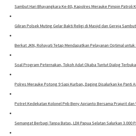
Sambut Hari Bhayangkara Ke-80, Kapolres Merauke Pimpin Patroli 
Giliran Polsek Muting Gelar Bakti Religi di Masjid dan Gereja Sambu
Berkat JKN, Rohayati Tetap Mendapatkan Pelayanan Optimal untuk 
Soal Program Peternakan, Tokoh Adat Okaba Tuntut Dialog Terbuka
Polres Merauke Potong 9 Sapi Kurban, Daging Disalurkan ke Panti
Potret Kedekatan Kolonel Pnb Beny Aprianto Bersama Prajurit dan W
​Semangat Berbagi Tanpa Batas, LDII Papua Selatan Salurkan 3.000 