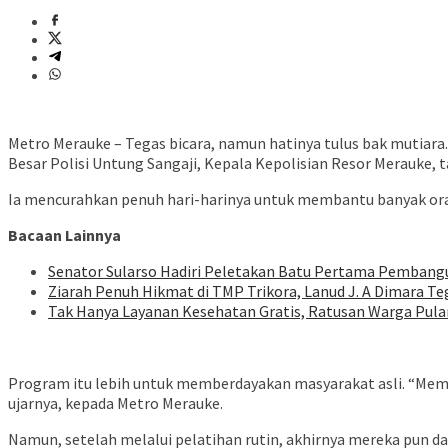
Metro Merauke – Tegas bicara, namun hatinya tulus bak mutiara
Besar Polisi Untung Sangaji, Kepala Kepolisian Resor Merauke, 
Ia mencurahkan penuh hari-harinya untuk membantu banyak ora
Bacaan Lainnya
Senator Sularso Hadiri Peletakan Batu Pertama Pembangu
Ziarah Penuh Hikmat di TMP Trikora, Lanud J. A Dimara 
Tak Hanya Layanan Kesehatan Gratis, Ratusan Warga Pula
Program itu lebih untuk memberdayakan masyarakat asli. “Me
ujarnya, kepada Metro Merauke.
Namun, setelah melalui pelatihan rutin, akhirnya mereka pun da