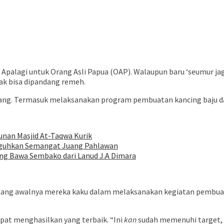
. Apalagi untuk Orang Asli Papua (OAP). Walaupun baru ‘seumur j
tak bisa dipandang remeh.
ng. Termasuk melaksanakan program pembuatan kancing baju dar
nan Masjid At-Taqwa Kurik
Teguhkan Semangat Juang Pahlawan
ng Bawa Sembako dari Lanud J.A Dimara
mang awalnya mereka kaku dalam melaksanakan kegiatan pembuata
pat menghasilkan yang terbaik. “Ini
kan
sudah memenuhi target, 