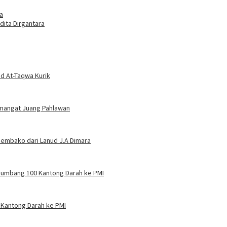
a
dita Dirgantara
d At-Taqwa Kurik
Semangat Juang Pahlawan
Sembako dari Lanud J.A Dimara
 Sumbang 100 Kantong Darah ke PMI
 Kantong Darah ke PMI