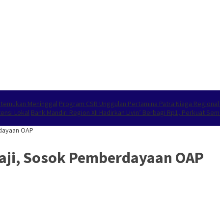
 Ditemukan Meninggal
Program CSR Unggulan Pertamina Patra Niaga Regiona
ensi Lokal
Bank Mandiri Region XII Hadirkan Livin’ Berbagi Rp1, Perkuat S
rdayaan OAP
aji, Sosok Pemberdayaan OAP