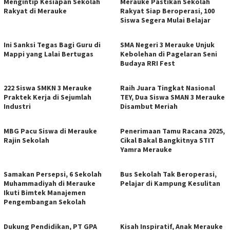
Mengintip Kesiapan Sekolah
Merauke Pastikan Sekolah
Rakyat di Merauke
Rakyat Siap Beroperasi, 100
Siswa Segera Mulai Belajar
Ini Sanksi Tegas Bagi Guru di
SMA Negeri 3 Merauke Unjuk
Mappi yang Lalai Bertugas
Kebolehan di Pagelaran Seni
Budaya RRI Fest
222 Siswa SMKN 3 Merauke
Raih Juara Tingkat Nasional
Praktek Kerja di Sejumlah
TEY, Dua Siswa SMAN 3 Merauke
Industri
Disambut Meriah
MBG Pacu Siswa di Merauke
Penerimaan Tamu Racana 2025,
Rajin Sekolah
Cikal Bakal Bangkitnya STIT
Yamra Merauke
Samakan Persepsi, 6 Sekolah
Bus Sekolah Tak Beroperasi,
Muhammadiyah di Merauke
Pelajar di Kampung Kesulitan
Ikuti Bimtek Manajemen
Pengembangan Sekolah
Dukung Pendidikan, PT GPA
Kisah Inspiratif, Anak Merauke