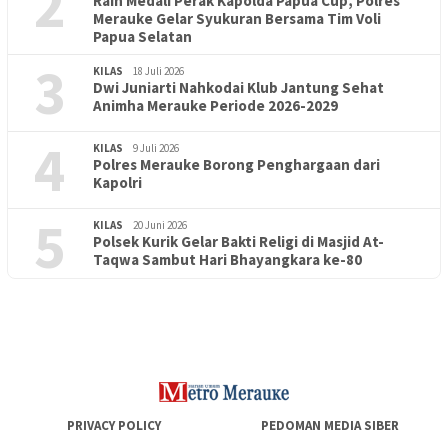
2
Raih Medali Perak Kapolda Papua Cup, Polres
Merauke Gelar Syukuran Bersama Tim Voli
Papua Selatan
3
KILAS
18 Juli 2026
Dwi Juniarti Nahkodai Klub Jantung Sehat
Animha Merauke Periode 2026-2029
4
KILAS
9 Juli 2026
Polres Merauke Borong Penghargaan dari
Kapolri
5
KILAS
20 Juni 2026
Polsek Kurik Gelar Bakti Religi di Masjid At-
PENDIDIKAN
18 Juni 2026
Taqwa Sambut Hari Bhayangkara ke-80
Lepas Puluhan Peserta Didik, TK Yapis 2 Merauke Siapkan
Generasi Berkarakter dan Berakhlak
PRIVACY POLICY
PEDOMAN MEDIA SIBER