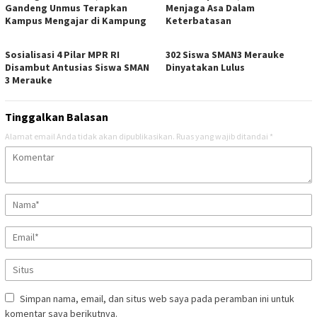
Gandeng Unmus Terapkan
Menjaga Asa Dalam
Kampus Mengajar di Kampung
Keterbatasan
Sosialisasi 4 Pilar MPR RI
302 Siswa SMAN3 Merauke
Disambut Antusias Siswa SMAN
Dinyatakan Lulus
3 Merauke
Tinggalkan Balasan
Alamat email Anda tidak akan dipublikasikan.
Ruas yang wajib ditandai
*
Simpan nama, email, dan situs web saya pada peramban ini untuk
komentar saya berikutnya.