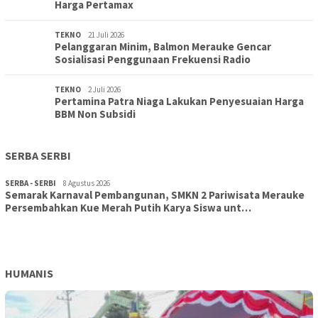
Harga Pertamax
TEKNO
21 Juli 2026
Pelanggaran Minim, Balmon Merauke Gencar
Sosialisasi Penggunaan Frekuensi Radio
TEKNO
2 Juli 2026
Pertamina Patra Niaga Lakukan Penyesuaian Harga
BBM Non Subsidi
SERBA SERBI
SERBA - SERBI
8 Agustus 2026
Semarak Karnaval Pembangunan, SMKN 2 Pariwisata Merauke
Persembahkan Kue Merah Putih Karya Siswa unt…
TOPIK
8 Agustus 2026
Aksi Cepat DLH Merauke Atasi Sampah Karnaval
HUMANIS