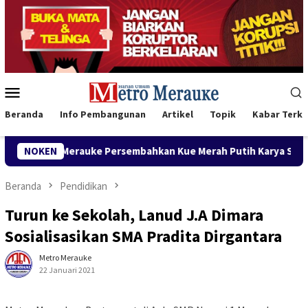
Loncat
ke
konten
Menu
Mobile
Beranda
Info Pembangunan
Artikel
Topik
Kabar Terki
ke Persembahkan Kue Merah Putih Karya Siswa untuk Wabup Fa
NOKEN
Beranda
Pendidikan
Turun ke Sekolah, Lanud J.A Dimara
Sosialisasikan SMA Pradita Dirgantara
Metro Merauke
22 Januari 2021