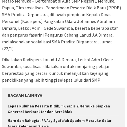
Metro Merauke – Bertempat di Aula SMP Negeri 1 Merauke,
Papua, Tim sosialisasi Penerimaan Peserta Didik Baru (PPDB)
SMA Pradita Dirgantara, dibawah pimpinan Kepala Dinas
Personel (Kadispers) Pangkalan Udara Johannes Abraham
Dimara, Letkol Adm I Gede Suwamba, beserta beberapa staf
dan pengurus Yasarini Pengurus Cabang Lanud J.A.Dimara,
melaksanakan sosialisasi SMA Pradita Dirgantara, Jumat
(22/1).
Dikatakan Kadispers Lanud J.A Dimara, Letkol Adm I Gede
Suwamba, sosialisasi dilakukan untuk menjaring pelajar
berprestasi yang tertarik untuk melanjutkan kejenjang
pendidikan yang lebih tinggi selepas lulus dari SMP.
BACAAN LAINNYA
Lepas Puluhan Peserta Didik, TK Yapis 2 Merauke Siapkan
Generasi Berkarakter dan Berakhlak
Haru dan Bahagia, RA Asy Syafa’ah Spadem Merauke Gelar
Acara Pelepasan Siswa