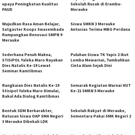
upaya Peningkatan Kualitas
Sekolah Rusak di Erambu-
PAUD
Merauke
Wujudkan Rasa Aman Belajar,
Siswa SMKN 3 Merauke
Satgaster Koops Swasembada
Antusias Terima MBG Perdana
Rampungkan Renovasi SMPN 9
Merauke
Sederhana Penuh Makna,
Puluhan Siswa TK Yapis 2 Ikut
STISiPOL Yaleka Maro Rayakan
Lomba Mewarnai, Tumbuhkan
Dies Natalis Ke-19 Lewat
Cinta Alam Sejak Dini
Seminar Kamtibmas
Rangkaian Dies Natalis Ke-19
Semarak Kegiatan Warnai HUT
Stisipol Yaleka Maro Dimulai,
Ke-21 SMKN 5 Merauke
Bakal Ada Dialog Kamtibmas
Bentuk SDM Berkarakter,
Sekolah Rakyat di Merauke,
Ratusan Siswa OAP SMA Negeri
Sementara Pakai SMK Negeri 2
3 Merauke Dibekali LDK