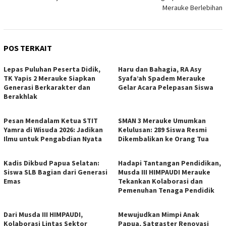
Merauke Berlebihan
POS TERKAIT
Lepas Puluhan Peserta Didik,
Haru dan Bahagia, RA Asy
TK Yapis 2 Merauke Siapkan
Syafa’ah Spadem Merauke
Generasi Berkarakter dan
Gelar Acara Pelepasan Siswa
Berakhlak
Pesan Mendalam Ketua STIT
SMAN 3 Merauke Umumkan
Yamra di Wisuda 2026: Jadikan
Kelulusan: 289 Siswa Resmi
Ilmu untuk Pengabdian Nyata
Dikembalikan ke Orang Tua
Kadis Dikbud Papua Selatan:
Hadapi Tantangan Pendidikan,
Siswa SLB Bagian dari Generasi
Musda III HIMPAUDI Merauke
Emas
Tekankan Kolaborasi dan
Pemenuhan Tenaga Pendidik
Dari Musda III HIMPAUDI,
Mewujudkan Mimpi Anak
Kolaborasi Lintas Sektor
Papua, Satgaster Renovasi