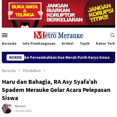
Loncat
ke
konten
Menu
Mobile
Beranda
Info Pembangunan
Artikel
Topik
Kabar Terki
ersembahkan Kue Merah Putih Karya Siswa untuk Wabup Fauzun 
NOKEN
Beranda
Pendidikan
Haru dan Bahagia, RA Asy Syafa’ah
Spadem Merauke Gelar Acara Pelepasan
Siswa
Nuryani
18 Juni 2026