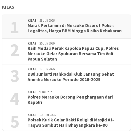
KILAS
1
KILAS
28 Juli 2026
Marak Pertamini di Merauke Disorot Polisi:
Legalitas, Harga BBM hingga Risiko Kebakaran
2
KILAS
25 Juli 2026
Raih Medali Perak Kapolda Papua Cup, Polres
Merauke Gelar Syukuran Bersama Tim Voli
Papua Selatan
3
KILAS
18 Juli 2026
Dwi Juniarti Nahkodai Klub Jantung Sehat
Animha Merauke Periode 2026-2029
4
KILAS
9 Juli 2026
Polres Merauke Borong Penghargaan dari
Kapolri
5
KILAS
20 Juni 2026
Polsek Kurik Gelar Bakti Religi di Masjid At-
PENDIDIKAN
18 Juni 2026
Taqwa Sambut Hari Bhayangkara ke-80
Lepas Puluhan Peserta Didik, TK Yapis 2 Merauke Siapkan