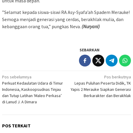
untuk masa depan.
​”Selamat kepada siswa-siswi RA Asy-Syafa’ah Spadem Merauke!
Semoga menjadi generasi yang cerdas, berakhlak mulia, dan
kebanggaan orang tua,” pungkas Neva.
(Nuryani)
SEBARKAN
Navigasi
Pos sebelumnya
Pos berikutnya
Perkuat Kedaulatan Udara di Timur
Lepas Puluhan Peserta Didik, TK
pos
Indonesia, Kaskoopsudnas Tinjau
Yapis 2 Merauke Siapkan Generasi
dan Tutup Latihan ‘Maleo Perkasa’
Berkarakter dan Berakhlak
di Lanud J. A Dimara
POS TERKAIT