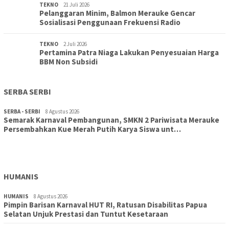
TEKNO
21 Juli 2026
Pelanggaran Minim, Balmon Merauke Gencar
Sosialisasi Penggunaan Frekuensi Radio
TEKNO
2 Juli 2026
Pertamina Patra Niaga Lakukan Penyesuaian Harga
BBM Non Subsidi
SERBA SERBI
SERBA - SERBI
8 Agustus 2026
Semarak Karnaval Pembangunan, SMKN 2 Pariwisata Merauke
Persembahkan Kue Merah Putih Karya Siswa unt…
TOPIK
8 Agustus 2026
Aksi Cepat DLH Merauke Atasi Sampah Karnaval
HUMANIS
HUMANIS
8 Agustus 2026
Pimpin Barisan Karnaval HUT RI, Ratusan Disabilitas Papua
Selatan Unjuk Prestasi dan Tuntut Kesetaraan