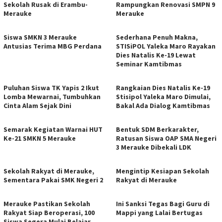
Sekolah Rusak di Erambu-
Rampungkan Renovasi SMPN 9
Merauke
Merauke
Siswa SMKN 3 Merauke
Sederhana Penuh Makna,
Antusias Terima MBG Perdana
STISiPOL Yaleka Maro Rayakan
Dies Natalis Ke-19 Lewat
Seminar Kamtibmas
Puluhan Siswa TK Yapis 2 Ikut
Rangkaian Dies Natalis Ke-19
Lomba Mewarnai, Tumbuhkan
Stisipol Yaleka Maro Dimulai,
Cinta Alam Sejak Dini
Bakal Ada Dialog Kamtibmas
Semarak Kegiatan Warnai HUT
Bentuk SDM Berkarakter,
Ke-21 SMKN 5 Merauke
Ratusan Siswa OAP SMA Negeri
3 Merauke Dibekali LDK
Sekolah Rakyat di Merauke,
Mengintip Kesiapan Sekolah
Sementara Pakai SMK Negeri 2
Rakyat di Merauke
Merauke Pastikan Sekolah
Ini Sanksi Tegas Bagi Guru di
Rakyat Siap Beroperasi, 100
Mappi yang Lalai Bertugas
Siswa Segera Mulai Belajar