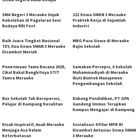
SMA Negeri 3 Merauke Unjuk
222 Siswa SMKN 3 Merauke
Kebolehan di Pagelaran Seni
Praktek Kerja di Sejumlah
Budaya RRI Fest
Industri
Raih Juara Tingkat Nasional
MBG Pacu Siswa di Merauke
TEY, Dua Siswa SMAN 3 Merauke
Rajin Sekolah
Disambut Meriah
Penerimaan Tamu Racana 2025,
Samakan Persepsi, 6 Sekolah
Cikal Bakal Bangkitnya STIT
Muhammadiyah di Merauke
Yamra Merauke
Ikuti Bimtek Manajemen
Pengembangan Sekolah
Bus Sekolah Tak Beroperasi,
Dukung Pendidikan, PT GPA
Pelajar di Kampung Kesulitan
Gandeng Unmus Terapkan
Kampus Mengajar di Kampung
Kisah Inspiratif, Anak Merauke
Sosialisasi 4 Pilar MPR RI
Menjaga Asa Dalam
Disambut Antusias Siswa SMAN
Keterbatasan
3 Merauke