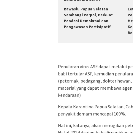
Bawaslu Papua Selatan
Le
Sambangi Parpol, Perkuat
Po
Pondasi Demokraai dan
Me
Pengawasan Partisipatif
Ke
Be
Penularan virus ASF dapat melalui p
babi tertular ASF, kemudian penulara
(peternak, pedagang, dokter hewan, 
material yang dapat membawa agen pe
kendaraan)
Kepala Karantina Papua Selatan, Ca
penyakit demam mencapai 100%.
Hal ini, katanya, akan merugikan pet
Natal 2024 daging babi disuguhkan p