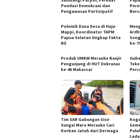
Pondasi Demokraai dan
Pere
Pengawasan Partisipatif
Bers
Polemik Dana Desa di Haju-
Meng
Mappi, Koordinator TAPM
Ardhy
Papua Selatan Ungkap Fakta
Song
Ril
Ke-7
Produk UMKM Merauke Banjir
Gube
Pengunjung di HUT Dekranas
Teke
ke-46 Makassar
Perc
Tim SAR Gabungan Sisir
Kogab
Sungai Maro Merauke Cari
Semes
Korban Jatuh dari Dermaga
Pulu
Lada