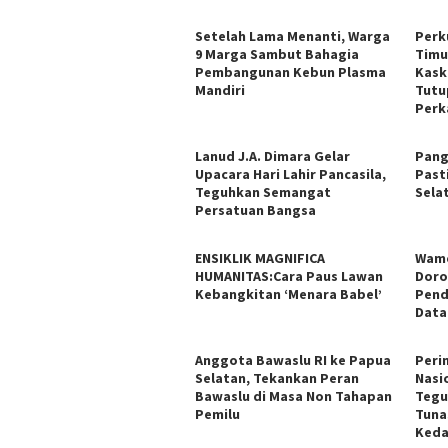
Setelah Lama Menanti, Warga
Perk
9 Marga Sambut Bahagia
Timu
Pembangunan Kebun Plasma
Kask
Mandiri
Tutu
Perk
Lanud J.A. Dimara Gelar
Pang
Upacara Hari Lahir Pancasila,
Past
Teguhkan Semangat
Sela
Persatuan Bangsa
ENSIKLIK MAGNIFICA
Wame
HUMANITAS:Cara Paus Lawan
Doro
Kebangkitan ‘Menara Babel’
Pend
Data
Anggota Bawaslu RI ke Papua
Peri
Selatan, Tekankan Peran
Nasi
Bawaslu di Masa Non Tahapan
Tegu
Pemilu
Tuna
Keda