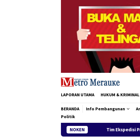
Loncat
ke
konten
LAPORAN UTAMA
HUKUM & KRIMINAL
BERANDA
Info Pembangunan
Ar
Politik
Tim Ekspedisi Patriot IPB Tiba di Me
NOKEN