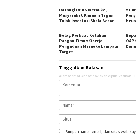
Datangi DPRK Merauke,
5 Pa
Masyarakat Kimaam Tegas
Peny
Tolak Investasi Skala Besar
Keua
Bulog Perkuat Ketahan
Bupa
Pangan Timur:Kinerja
OAP 
Pengadaan Merauke Lampaui
Dana
Target
Tinggalkan Balasan
Alamat email Anda tidak akan dipublikasikan.
Ru
Simpan nama, email, dan situs web say