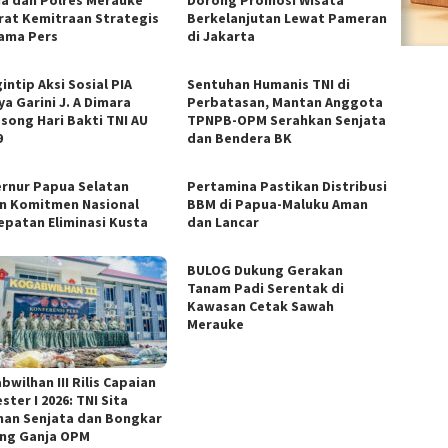
rat Kemitraan Strategis
Berkelanjutan Lewat Pameran
ama Pers
di Jakarta
intip Aksi Sosial PIA
Sentuhan Humanis TNI di
a Garini J. A Dimara
Perbatasan, Mantan Anggota
song Hari Bakti TNI AU
TPNPB-OPM Serahkan Senjata
9
dan Bendera BK
rnur Papua Selatan
Pertamina Pastikan Distribusi
n Komitmen Nasional
BBM di Papua-Maluku Aman
epatan Eliminasi Kusta
dan Lancar
BULOG Dukung Gerakan
Tanam Padi Serentak di
Kawasan Cetak Sawah
Merauke
wilhan III Rilis Capaian
ter I 2026: TNI Sita
han Senjata dan Bongkar
ng Ganja OPM