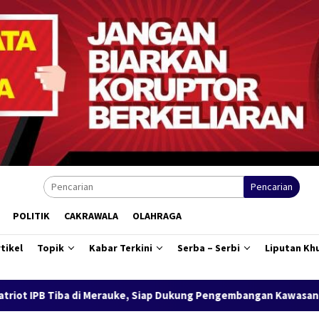
Pencarian
POLITIK
CAKRAWALA
OLAHRAGA
tikel
Topik
Kabar Terkini
Serba – Serbi
Liputan Kh
rauke, Siap Dukung Pengembangan Kawasan Salor Berbasis Potensi