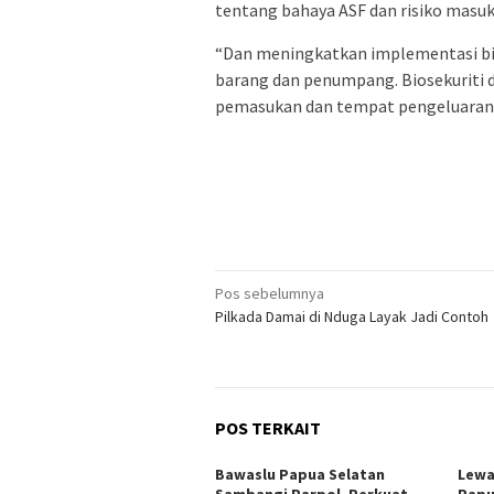
tentang bahaya ASF dan risiko masuk
“Dan meningkatkan implementasi bios
barang dan penumpang. Biosekuriti d
pemasukan dan tempat pengeluaran,
Navigasi
Pos sebelumnya
Pilkada Damai di Nduga Layak Jadi Contoh
pos
POS TERKAIT
Bawaslu Papua Selatan
Lewa
Sambangi Parpol, Perkuat
Papu