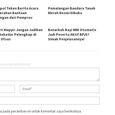
rpol Teken Berita Acara
Pemalangan Bandara Tanah
erahan Bantuan
Merah Resmi Dibuka
ngan dari Pemprov
ti Mappi: Jangan Jadikan
Benarkah Bayi WNI Otomatis
Sekedar Pelengkap di
Jadi Peserta Aktif BPJS?
 Otsus
Simak Penjelasannya!
as yang wajib ditandai
*
a pada peramban ini untuk komentar saya berikutnya.