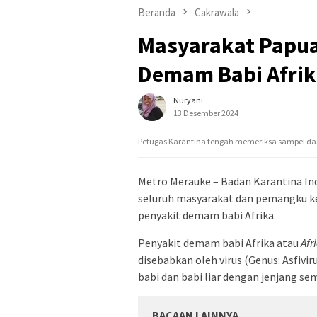
Beranda
Cakrawala
Masyarakat Papua
Demam Babi Afri
Nuryani
13 Desember 2024
Petugas Karantina tengah memeriksa sampel da
Metro Merauke – Badan Karantina In
seluruh masyarakat dan pemangku ke
penyakit demam babi Afrika.
Penyakit demam babi Afrika atau
Afr
disebabkan oleh virus (Genus: Asfivir
babi dan babi liar dengan jenjang se
BACAAN LAINNYA