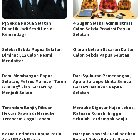
Pj Sekda Papua Selatan
4 Gugur Seleksi Administrasi
Dilantik Jadi Sesditjen di
Calon Sekda Provinsi Papua
Kemendagri
Selatan
Seleksi Sekda Papua Selatan
Giliran Nelson Sasarari Daftar
Diminati, 12 Calon Resmi
Calon Sekda Papua Selatan
Mendaftar
Demi Membangun Papua
Dari Syukuran Pemenangan,
Selatan, Petrus Mahuse “Turun
Apolo Safanpo Minta Semua
Gunung” Siap Bertarung
Bersatu Majukan Papua
Menjadi Sekda
Selatan
Terendam Banjir, Ribuan
Merauke Diguyur Hujan Lebat,
Hektar Sawah di Merauke
Ratusan Rumah Hingga
Terancam Gagal Tanam
Sekolah Terdampak Banjir
Ketua Gerindra Papua: Perlu
Harapan Bawaslu Usai Berikan
Ada LPSK di Papua
Bimtek Saksi Pilkada Papua