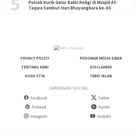
5
Polsek Kurik Gelar Bakti Religi di Masjid At-
PENDIDIKAN
18 Juni 2026
Taqwa Sambut Hari Bhayangkara ke-80
Lepas Puluhan Peserta Didik, TK Yapis 2 Merauke Siapkan
Generasi Berkarakter dan Berakhlak
PRIVACY POLICY
PEDOMAN MEDIA SIBER
TENTANG KAMI
DISCLAIMER
KODE ETIK
TARIF IKLAN
JARINGAN SOCIAL
Facebook
Twitter
Pinterest
Tumblr
Instagram
Youtube