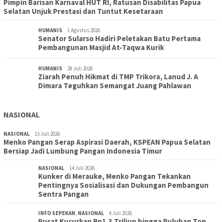
Pimpin Barisan Karnaval HUT RI, Ratusan Disabilitas Papua
Selatan Unjuk Prestasi dan Tuntut Kesetaraan
HUMANIS
1 Agustus 2026
Senator Sularso Hadiri Peletakan Batu Pertama
Pembangunan Masjid At-Taqwa Kurik
HUMANIS
28 Juli 2026
Ziarah Penuh Hikmat di TMP Trikora, Lanud J. A
Dimara Teguhkan Semangat Juang Pahlawan
NASIONAL
NASIONAL
15 Juli 2026
Menko Pangan Serap Aspirasi Daerah, KSPEAN Papua Selatan
Bersiap Jadi Lumbung Pangan Indonesia Timur
NASIONAL
14 Juli 2026
Kunker di Merauke, Menko Pangan Tekankan
Pentingnya Sosialisasi dan Dukungan Pembangun
Sentra Pangan
INFO SEPEKAN
,
NASIONAL
4 Juli 2026
Pusat Kucurkan Rp1,3 Triliun hingga Puluhan Ton