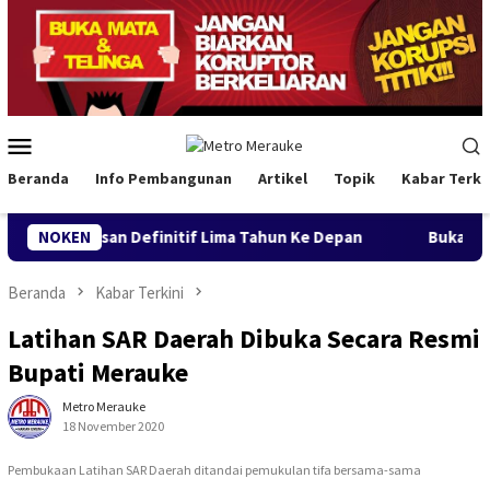
Loncat
ke
konten
Menu
Mobile
Beranda
Info Pembangunan
Artikel
Topik
Kabar Terki
finitif Lima Tahun Ke Depan
NOKEN
Buka Konferwil I PWNU Papu
Beranda
Kabar Terkini
Latihan SAR Daerah Dibuka Secara Resmi
Bupati Merauke
Metro Merauke
18 November 2020
Pembukaan Latihan SAR Daerah ditandai pemukulan tifa bersama-sama