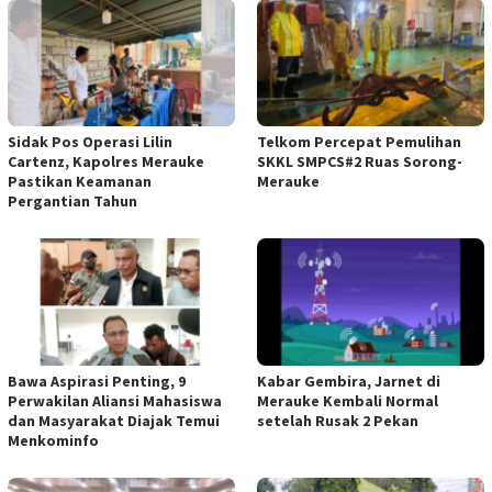
Sidak Pos Operasi Lilin
Telkom Percepat Pemulihan
Cartenz, Kapolres Merauke
SKKL SMPCS#2 Ruas Sorong-
Pastikan Keamanan
Merauke
Pergantian Tahun
Bawa Aspirasi Penting, 9
Kabar Gembira, Jarnet di
Perwakilan Aliansi Mahasiswa
Merauke Kembali Normal
dan Masyarakat Diajak Temui
setelah Rusak 2 Pekan
Menkominfo