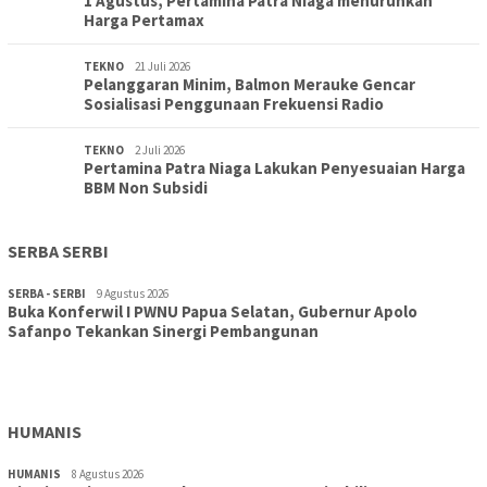
1 Agustus, Pertamina Patra Niaga menurunkan
Harga Pertamax
TEKNO
21 Juli 2026
Pelanggaran Minim, Balmon Merauke Gencar
Sosialisasi Penggunaan Frekuensi Radio
TEKNO
2 Juli 2026
Pertamina Patra Niaga Lakukan Penyesuaian Harga
BBM Non Subsidi
SERBA SERBI
SERBA - SERBI
9 Agustus 2026
Buka Konferwil I PWNU Papua Selatan, Gubernur Apolo
TOPIK
9 Agustus 2026
Safanpo Tekankan Sinergi Pembangunan
Konferwil I PWNU Papua Selatan Resmi Digelar, Siapkan
Kepengurusan Definitif Lima Tahun Ke Depan
HUMANIS
HUMANIS
8 Agustus 2026