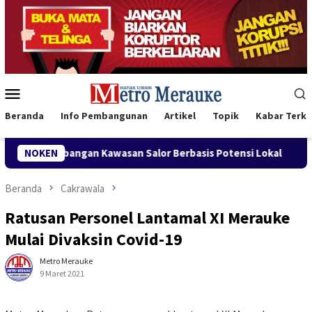
Loncat
ke
konten
Menu
Mobile
Beranda
Info Pembangunan
Artikel
Topik
Kabar Terki
san Salor Berbasis Potensi Lokal
NOKEN
Bank Mandiri Region X
Beranda
Cakrawala
Ratusan Personel Lantamal XI Merauke
Mulai Divaksin Covid-19
Metro Merauke
9 Maret 2021