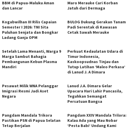
BBM di Papua-Maluku Aman
Maro Merauke Cari Korban
dan Lancar
Jatuh dari Dermaga
Kogabwilhan III Rilis Capaian
BULOG Dukung Gerakan Tanam
Semester I 2026: TNI Sita
Padi Serentak di Kawasan
Puluhan Senjata dan Bongkar
Cetak Sawah Merauke
Ladang Ganja OPM
Setelah Lama Menanti, Warga 9
Perkuat Kedaulatan Udara di
Marga Sambut Bahagia
Timur Indonesia,
Pembangunan Kebun Plasma
Kaskoopsudnas Tinjau dan
Mandiri
Tutup Latihan ‘Maleo Perkasa’
di Lanud J. A Dimara
Pesawat Milik WNA Pelanggar
Lanud J.A. Dimara Gelar
Imigrasi Resmi Jadi Aset
Upacara Hari Lahir Pancasila,
Negara
Teguhkan Semangat
Persatuan Bangsa
Pangdam Mandala Trikora
​Pangdam XXIV Mandala Trilora:
Pastikan PSN di Papua Selatan
Kalau Ada yang Mau Nobar
Tetap Berjalan
‘Pesta Babi’ Undang Kami