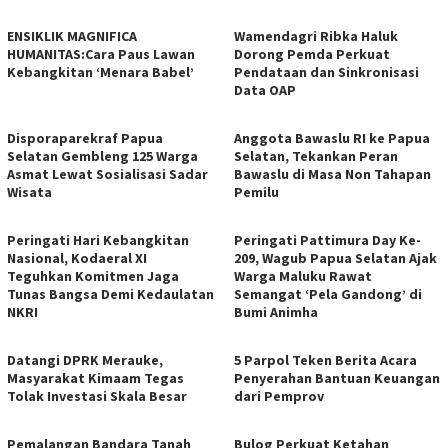
ENSIKLIK MAGNIFICA
Wamendagri Ribka Haluk
HUMANITAS:Cara Paus Lawan
Dorong Pemda Perkuat
Kebangkitan ‘Menara Babel’
Pendataan dan Sinkronisasi
Data OAP
Disporaparekraf Papua
Anggota Bawaslu RI ke Papua
Selatan Gembleng 125 Warga
Selatan, Tekankan Peran
Asmat Lewat Sosialisasi Sadar
Bawaslu di Masa Non Tahapan
Wisata
Pemilu
Peringati Hari Kebangkitan
Peringati Pattimura Day Ke-
Nasional, Kodaeral XI
209, Wagub Papua Selatan Ajak
Teguhkan Komitmen Jaga
Warga Maluku Rawat
Tunas Bangsa Demi Kedaulatan
Semangat ‘Pela Gandong’ di
NKRI
Bumi Animha
Datangi DPRK Merauke,
5 Parpol Teken Berita Acara
Masyarakat Kimaam Tegas
Penyerahan Bantuan Keuangan
Tolak Investasi Skala Besar
dari Pemprov
Pemalangan Bandara Tanah
Bulog Perkuat Ketahan