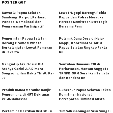
POS TERKAIT
Bawaslu Papua Selatan
Lewat ‘Ngopi Bareng’, Polda
Sambangi Parpol, Perkuat
Papua dan Polres Merauke
Pondasi Demokraai dan
Pererat Kemitraan Strategis
Pengawasan Partisipatif
Bersama Pers
Pemerintah Papua Selatan
Polemik Dana Desa di Haju-
Dorong Promosi Wisata
Mappi, Koordinator TAPM
Berkelanjutan Lewat Pameran
Papua Selatan Ungkap Fakta
di Jakarta
Ril
Mengintip Aksi Sosial PIA
Sentuhan Humanis TNI di
Ardhya Garini J. A Dimara
Perbatasan, Mantan Anggota
Songsong Hari Bakti TNI AU Ke-
TPNPB-OPM Serahkan Senjata
79
dan Bendera BK
Produk UMKM Merauke Banjir
Gubernur Papua Selatan Teken
Pengunjung di HUT Dekranas
Komitmen Nasional
ke-46 Makassar
Percepatan Eliminasi Kusta
Pertamina Pastikan Distribusi
Tim SAR Gabungan Sisir Sungai