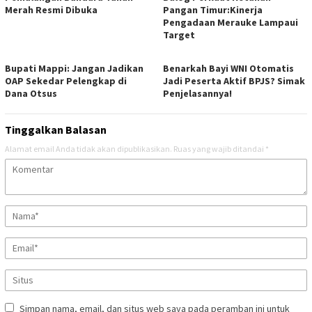
Merah Resmi Dibuka
Pangan Timur:Kinerja
Pengadaan Merauke Lampaui
Target
Bupati Mappi: Jangan Jadikan
Benarkah Bayi WNI Otomatis
OAP Sekedar Pelengkap di
Jadi Peserta Aktif BPJS? Simak
Dana Otsus
Penjelasannya!
Tinggalkan Balasan
Alamat email Anda tidak akan dipublikasikan.
Ruas yang wajib ditandai
*
Simpan nama, email, dan situs web saya pada peramban ini untuk