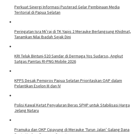
Perkuat Sinergi Informasi Pusterad Gelar Pembinaan Media
Teritorial di Papua Selatan
Peringatan Isra Mi’raj di TK Yapis 2 Merauke Berlangsung Khidmat,
Tanamkan Nilai Ibadah Sejak Dini
KRI Teluk Bintuni-520 Sandar di Dermaga Yos Sudarso, Angkut
Satgas Pamtas RI-PNG Mobile 2026
KPPS Desak Pemprov Papua Selatan Prioritaskan OAP dalam
Pelantikan Eselon III dan IV
Polisi Kawal Ketat Penyaluran Beras SPHP untuk Stabilisasi Harga
Jelang Nataru
Pramuka dan OKP Cipayung di Merauke ‘Turun Jalan’ Galang Dana