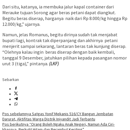
Dari situ, katanya, ia membuka jalur kapal container dari
Merauke tujuan Sorong agar beras petani dapat diangkut.
Begitu beras diserap, harganya naik dari Rp 8.000/kg hingga Rp
12.000/kg,” ujarnya.
Namun, jelas Romanus, begitu dirinya sudah tak menjabat
bupati lagi, kontrak tak diperpanjang dan akhirnya petani
menjerit sampai sekarang, lantaran beras tak kunjung diserap.
“Olehnya kalau ingin beras diserap dengan baik kembali,
tanggal 9 Desember, jatuhkan pilihan kepada pasangan nomor
urut 3 (tiga),” pintanya.
(LKF)
Sebarkan
Navigasi
Pos sebelumnya
Satgas Yonif Mekanis 516/CY Bangun Jembatan
Darurat, Aktifitas Warga Distrik Iniyandit Jadi Terbantu
pos
Pos berikutnya
“Orang Boleh Ngaku Anak Negeri, Namun Ada Ciri-
khasnya, Berkulit Hitam dan Berambut Keriting”