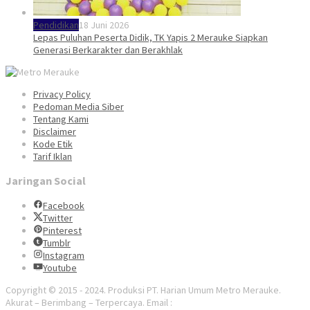
Pendidikan
18 Juni 2026
Lepas Puluhan Peserta Didik, TK Yapis 2 Merauke Siapkan
Generasi Berkarakter dan Berakhlak
Privacy Policy
Pedoman Media Siber
Tentang Kami
Disclaimer
Kode Etik
Tarif Iklan
Jaringan Social
Facebook
Twitter
Pinterest
Tumblr
Instagram
Youtube
Copyright © 2015 - 2024. Produksi PT. Harian Umum Metro Merauke.
Akurat – Berimbang – Terpercaya. Email :