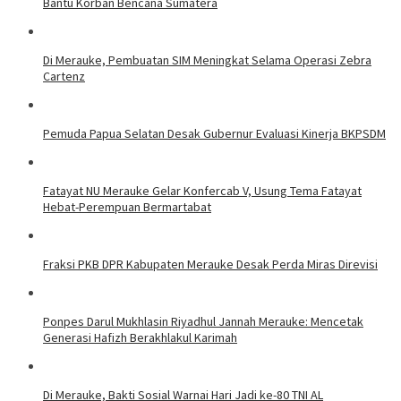
Bantu Korban Bencana Sumatera
Di Merauke, Pembuatan SIM Meningkat Selama Operasi Zebra
Cartenz
Pemuda Papua Selatan Desak Gubernur Evaluasi Kinerja BKPSDM
Fatayat NU Merauke Gelar Konfercab V, Usung Tema Fatayat
Hebat-Perempuan Bermartabat
Fraksi PKB DPR Kabupaten Merauke Desak Perda Miras Direvisi
Ponpes Darul Mukhlasin Riyadhul Jannah Merauke: Mencetak
Generasi Hafizh Berakhlakul Karimah
Di Merauke, Bakti Sosial Warnai Hari Jadi ke-80 TNI AL