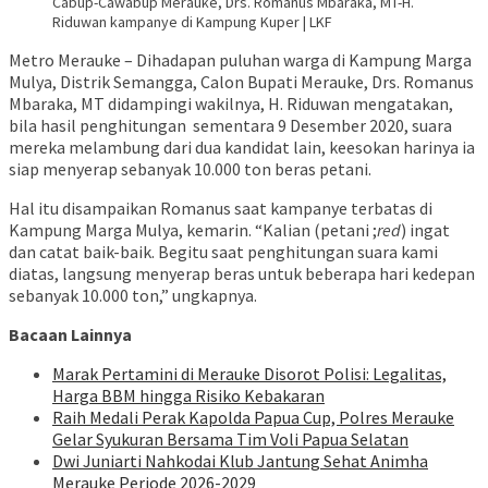
Cabup-Cawabup Merauke, Drs. Romanus Mbaraka, MT-H.
Riduwan kampanye di Kampung Kuper | LKF
Metro Merauke – Dihadapan puluhan warga di Kampung Marga
Mulya, Distrik Semangga, Calon Bupati Merauke, Drs. Romanus
Mbaraka, MT didampingi wakilnya, H. Riduwan mengatakan,
bila hasil penghitungan sementara 9 Desember 2020, suara
mereka melambung dari dua kandidat lain, keesokan harinya ia
siap menyerap sebanyak 10.000 ton beras petani.
Hal itu disampaikan Romanus saat kampanye terbatas di
Kampung Marga Mulya, kemarin. “Kalian (petani ;
red
) ingat
dan catat baik-baik. Begitu saat penghitungan suara kami
diatas, langsung menyerap beras untuk beberapa hari kedepan
sebanyak 10.000 ton,” ungkapnya.
Bacaan Lainnya
Marak Pertamini di Merauke Disorot Polisi: Legalitas,
Harga BBM hingga Risiko Kebakaran
Raih Medali Perak Kapolda Papua Cup, Polres Merauke
Gelar Syukuran Bersama Tim Voli Papua Selatan
Dwi Juniarti Nahkodai Klub Jantung Sehat Animha
Merauke Periode 2026-2029