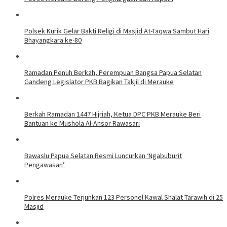
Polsek Kurik Gelar Bakti Religi di Masjid At-Taqwa Sambut Hari
Bhayangkara ke-80
Ramadan Penuh Berkah, Perempuan Bangsa Papua Selatan
Gandeng Legislator PKB Bagikan Takjil di Merauke
Berkah Ramadan 1447 Hijriah, Ketua DPC PKB Merauke Beri
Bantuan ke Mushola Al-Ansor Rawasari
Bawaslu Papua Selatan Resmi Luncurkan ‘Ngabuburit
Pengawasan’
Polres Merauke Terjunkan 123 Personel Kawal Shalat Tarawih di 25
Masjid