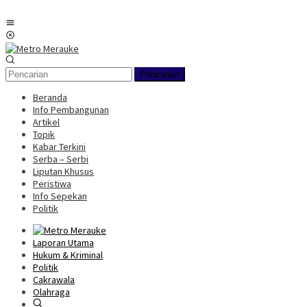
Loncat
ke
Menu
konten
Mobile
Pencarian
Beranda
Info Pembangunan
Artikel
Topik
Kabar Terkini
Serba – Serbi
Liputan Khusus
Peristiwa
Info Sepekan
Politik
Laporan Utama
Hukum & Kriminal
Politik
Cakrawala
Olahraga