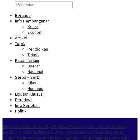
Beranda
Info Pembangunan
Kesra
Ekonomi
Artikel
Topik
Pendidikan
Tekno
Kabar Terkini
Daerah
Nasional
Serba – Serbi
Kilas
Humanis
Liputan Khusus
Peristiwa
Info Sepekan
Politik
NOKEN
Bupati Merauke Rotasi Tiga Pejabat Eselon II, Ini Nama dan Jabatan
Barunya
Tim Ekspedisi Patriot-Salor IPB University Gandeng Dinas
Perikanan Merauke Kembangkan Budidaya Berkelanjutan
Konferwil I