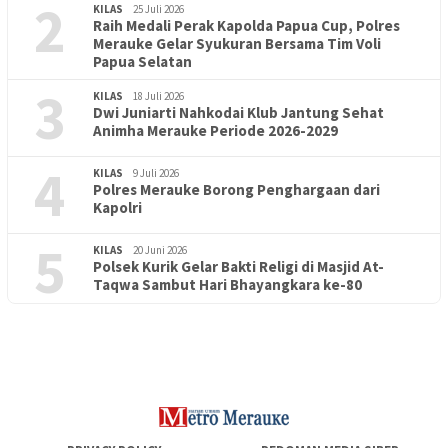
2
KILAS
25 Juli 2026
Raih Medali Perak Kapolda Papua Cup, Polres
Merauke Gelar Syukuran Bersama Tim Voli
Papua Selatan
3
KILAS
18 Juli 2026
Dwi Juniarti Nahkodai Klub Jantung Sehat
Animha Merauke Periode 2026-2029
4
KILAS
9 Juli 2026
Polres Merauke Borong Penghargaan dari
Kapolri
5
KILAS
20 Juni 2026
Polsek Kurik Gelar Bakti Religi di Masjid At-
PENDIDIKAN
18 Juni 2026
Taqwa Sambut Hari Bhayangkara ke-80
Lepas Puluhan Peserta Didik, TK Yapis 2 Merauke Siapkan
Generasi Berkarakter dan Berakhlak