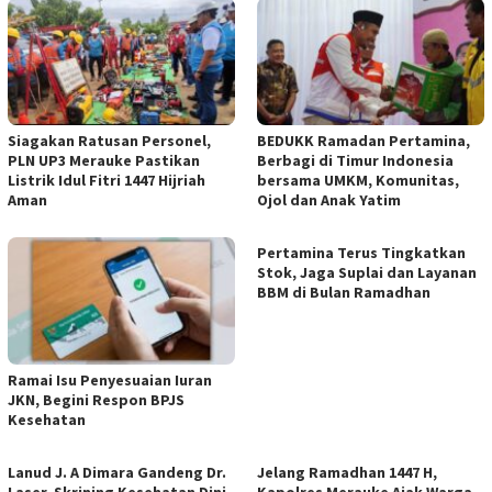
Siagakan Ratusan Personel,
BEDUKK Ramadan Pertamina,
PLN UP3 Merauke Pastikan
Berbagi di Timur Indonesia
Listrik Idul Fitri 1447 Hijriah
bersama UMKM, Komunitas,
Aman
Ojol dan Anak Yatim
Pertamina Terus Tingkatkan
Stok, Jaga Suplai dan Layanan
BBM di Bulan Ramadhan
Ramai Isu Penyesuaian Iuran
JKN, Begini Respon BPJS
Kesehatan
Lanud J. A Dimara Gandeng Dr.
Jelang Ramadhan 1447 H,