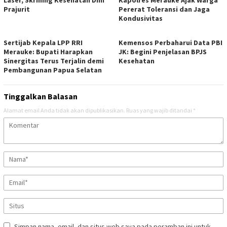
Laser, Skrining Kesehatan Dini
Kapolres Merauke Ajak Warga
Prajurit
Pererat Toleransi dan Jaga
Kondusivitas
Sertijab Kepala LPP RRI
Kemensos Perbaharui Data PBI
Merauke: Bupati Harapkan
JK: Begini Penjelasan BPJS
Sinergitas Terus Terjalin demi
Kesehatan
Pembangunan Papua Selatan
Tinggalkan Balasan
Alamat email Anda tidak akan dipublikasikan.
Ruas yang wajib ditandai
*
Simpan nama, email, dan situs web saya pada peramban ini untuk