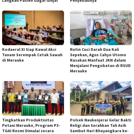
Langkah Pasien Gagal Ginjal
Penyebabnya
Kodaeral XI Siap Kawal Aksi
Rutin Cuci Darah Dua Kali
Tanam Serempak Cetak Sawah
Sepekan, Agus Cahyo Utomo
di Merauke
Rasakan Manfaat JKN dalam
Menjalani Pengobatan di RSUD
Merauke
Tingkatkan Produktivitas
Polsek Naukenjerai Gelar Bakti
Petani Merauke, Program P3-
Religi dan Serahkan Tali Asih
TGAI Resmi Dimulai secara
Sambut Hari Bhayangkara ke-