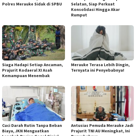
Polres Merauke Sidak di SPBU
Selatan, Siap Perkuat
Konsolidasi Hingga Akar
Rumput
Siaga Hadapi Setiap Ancaman,
Merauke Terasa Lebih Dingin,
Prajurit Kodaeral XI Asah
Ternyata ini Penyebabnya!
Kemampuan Menembak
Cuci Darah Rutin Tanpa Beban
Antusias Pemuda Merauke Jadi
Biaya, JKN Menguatkan
Prajurit TNI AU Meningkat, Ini