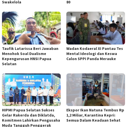
Swakelola
80
Taufik Latarissa Beri Jawaban
Wadan Kodaeral XI Pantau Tes
Menohok Soal Dualisme
Mental Ideologi dan Keswa
Kepengurusan HNSI Papua
Calon SPPI Panda Merauke
Selatan
HIPMI Papua Selatan Sukses
Ekspor Ikan Natuna Tembus Rp
Gelar Rakerda dan Diklatda,
1,2 Miliar, Karantina Kepri:
Komitmen Lahirkan Pengusaha
Semua Dalam Keadaan Sehat
Muda Tangguh Penggerak