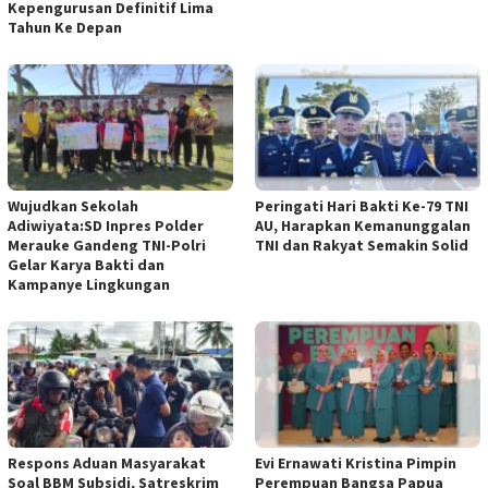
Kepengurusan Definitif Lima
Tahun Ke Depan
Wujudkan Sekolah
Peringati Hari Bakti Ke-79 TNI
Adiwiyata:SD Inpres Polder
AU, Harapkan Kemanunggalan
Merauke Gandeng TNI-Polri
TNI dan Rakyat Semakin Solid
Gelar Karya Bakti dan
Kampanye Lingkungan
Respons Aduan Masyarakat
Evi Ernawati Kristina Pimpin
Soal BBM Subsidi, Satreskrim
Perempuan Bangsa Papua