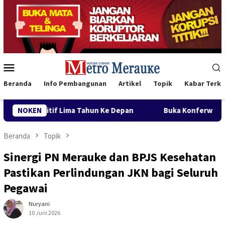
Loncat
ke
konten
Menu
Mobile
Beranda
Info Pembangunan
Artikel
Topik
Kabar Terki
Depan
NOKEN
Buka Konferwil I PWNU Papua Selatan, Gubernur 
Beranda
Topik
Sinergi PN Merauke dan BPJS Kesehatan
Pastikan Perlindungan JKN bagi Seluruh
Pegawai
Nuryani
10 Juni 2026