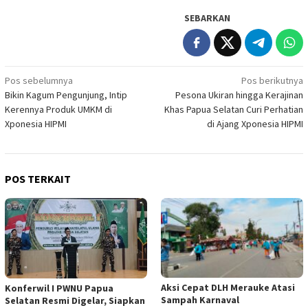
SEBARKAN
Navigasi
Pos sebelumnya
Pos berikutnya
Bikin Kagum Pengunjung, Intip
Pesona Ukiran hingga Kerajinan
pos
Kerennya Produk UMKM di
Khas Papua Selatan Curi Perhatian
Xponesia HIPMI
di Ajang Xponesia HIPMI
POS TERKAIT
Aksi Cepat DLH Merauke Atasi
Konferwil I PWNU Papua
Sampah Karnaval
Selatan Resmi Digelar, Siapkan