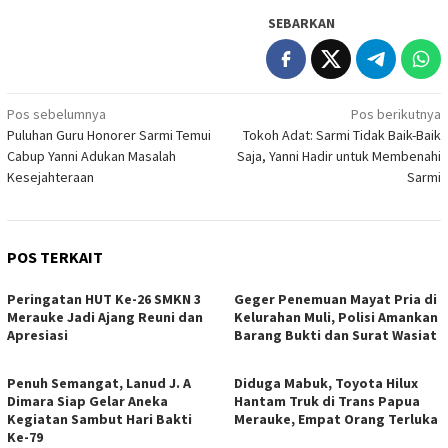
SEBARKAN
Navigasi
Pos sebelumnya
Pos berikutnya
Puluhan Guru Honorer Sarmi Temui
Tokoh Adat: Sarmi Tidak Baik-Baik
pos
Cabup Yanni Adukan Masalah
Saja, Yanni Hadir untuk Membenahi
Kesejahteraan
Sarmi
POS TERKAIT
Peringatan HUT Ke-26 SMKN 3
Geger Penemuan Mayat Pria di
Merauke Jadi Ajang Reuni dan
Kelurahan Muli, Polisi Amankan
Apresiasi
Barang Bukti dan Surat Wasiat
Penuh Semangat, Lanud J. A
Diduga Mabuk, Toyota Hilux
Dimara Siap Gelar Aneka
Hantam Truk di Trans Papua
Kegiatan Sambut Hari Bakti
Merauke, Empat Orang Terluka
Ke-79