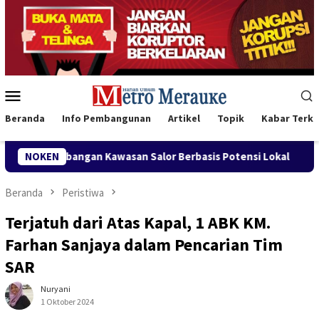
Loncat
ke
konten
Menu
Mobile
Beranda
Info Pembangunan
Artikel
Topik
Kabar Terki
ngan Kawasan Salor Berbasis Potensi Lokal
NOKEN
Bank Mandiri
Beranda
Peristiwa
Terjatuh dari Atas Kapal, 1 ABK KM.
Farhan Sanjaya dalam Pencarian Tim
SAR
Nuryani
1 Oktober 2024