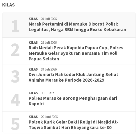
KILAS
1
KILAS
28 Juli 2026
Marak Pertamini di Merauke Disorot Polisi:
Legalitas, Harga BBM hingga Risiko Kebakaran
2
KILAS
25 Juli 2026
Raih Medali Perak Kapolda Papua Cup, Polres
Merauke Gelar Syukuran Bersama Tim Voli
Papua Selatan
3
KILAS
18 Juli 2026
Dwi Juniarti Nahkodai Klub Jantung Sehat
Animha Merauke Periode 2026-2029
4
KILAS
9 Juli 2026
Polres Merauke Borong Penghargaan dari
Kapolri
5
KILAS
20 Juni 2026
Polsek Kurik Gelar Bakti Religi di Masjid At-
PENDIDIKAN
18 Juni 2026
Taqwa Sambut Hari Bhayangkara ke-80
Lepas Puluhan Peserta Didik, TK Yapis 2 Merauke Siapkan
Generasi Berkarakter dan Berakhlak