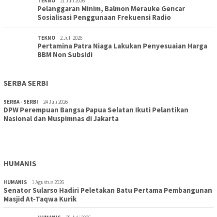
TEKNO
21 Juli 2026
Pelanggaran Minim, Balmon Merauke Gencar
Sosialisasi Penggunaan Frekuensi Radio
TEKNO
2 Juli 2026
Pertamina Patra Niaga Lakukan Penyesuaian Harga
BBM Non Subsidi
SERBA SERBI
SERBA - SERBI
24 Juli 2026
DPW Perempuan Bangsa Papua Selatan Ikuti Pelantikan
TOPIK
30 Juli 2026
Nasional dan Muspimnas di Jakarta
Wujudkan Sekolah Adiwiyata:SD Inpres Polder Merauke
Gandeng TNI-Polri Gelar Karya Bakti dan Kampanye…
HUMANIS
HUMANIS
1 Agustus 2026
Senator Sularso Hadiri Peletakan Batu Pertama Pembangunan
Masjid At-Taqwa Kurik