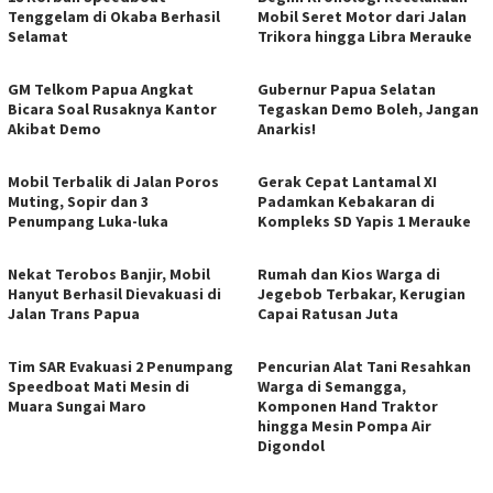
Tenggelam di Okaba Berhasil
Mobil Seret Motor dari Jalan
Selamat
Trikora hingga Libra Merauke
GM Telkom Papua Angkat
Gubernur Papua Selatan
Bicara Soal Rusaknya Kantor
Tegaskan Demo Boleh, Jangan
Akibat Demo
Anarkis!
Mobil Terbalik di Jalan Poros
Gerak Cepat Lantamal XI
Muting, Sopir dan 3
Padamkan Kebakaran di
Penumpang Luka-luka
Kompleks SD Yapis 1 Merauke
Nekat Terobos Banjir, Mobil
Rumah dan Kios Warga di
Hanyut Berhasil Dievakuasi di
Jegebob Terbakar, Kerugian
Jalan Trans Papua
Capai Ratusan Juta
Tim SAR Evakuasi 2 Penumpang
Pencurian Alat Tani Resahkan
Speedboat Mati Mesin di
Warga di Semangga,
Muara Sungai Maro
Komponen Hand Traktor
hingga Mesin Pompa Air
Digondol