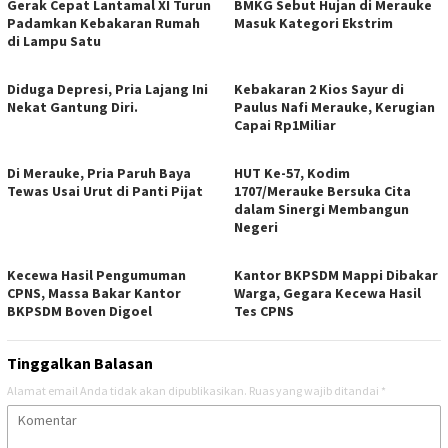
Gerak Cepat Lantamal XI Turun
BMKG Sebut Hujan di Merauke
Padamkan Kebakaran Rumah
Masuk Kategori Ekstrim
di Lampu Satu
Diduga Depresi, Pria Lajang Ini
Kebakaran 2 Kios Sayur di
Nekat Gantung Diri.
Paulus Nafi Merauke, Kerugian
Capai Rp1Miliar
Di Merauke, Pria Paruh Baya
HUT Ke-57, Kodim
Tewas Usai Urut di Panti Pijat
1707/Merauke Bersuka Cita
dalam Sinergi Membangun
Negeri
Kecewa Hasil Pengumuman
Kantor BKPSDM Mappi Dibakar
CPNS, Massa Bakar Kantor
Warga, Gegara Kecewa Hasil
BKPSDM Boven Digoel
Tes CPNS
Tinggalkan Balasan
Alamat email Anda tidak akan dipublikasikan.
Ruas yang wajib ditandai
*