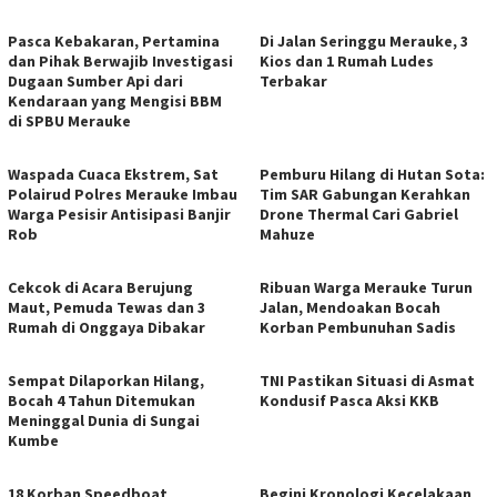
Pasca Kebakaran, Pertamina
Di Jalan Seringgu Merauke, 3
dan Pihak Berwajib Investigasi
Kios dan 1 Rumah Ludes
Dugaan Sumber Api dari
Terbakar
Kendaraan yang Mengisi BBM
di SPBU Merauke
Waspada Cuaca Ekstrem, Sat
Pemburu Hilang di Hutan Sota:
Polairud Polres Merauke Imbau
Tim SAR Gabungan Kerahkan
Warga Pesisir Antisipasi Banjir
Drone Thermal Cari Gabriel
Rob
Mahuze
Cekcok di Acara Berujung
Ribuan Warga Merauke Turun
Maut, Pemuda Tewas dan 3
Jalan, Mendoakan Bocah
Rumah di Onggaya Dibakar
Korban Pembunuhan Sadis
Sempat Dilaporkan Hilang,
TNI Pastikan Situasi di Asmat
Bocah 4 Tahun Ditemukan
Kondusif Pasca Aksi KKB
Meninggal Dunia di Sungai
Kumbe
18 Korban Speedboat
Begini Kronologi Kecelakaan