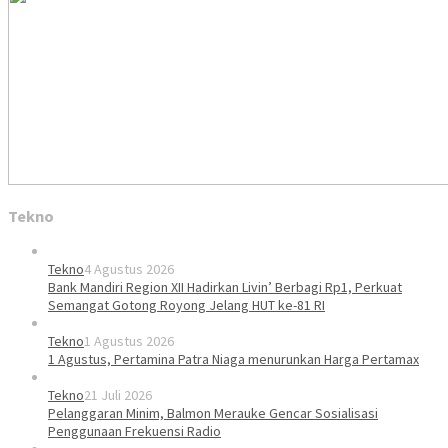
Tekno
Tekno
4 Agustus 2026
Bank Mandiri Region XII Hadirkan Livin’ Berbagi Rp1, Perkuat
Semangat Gotong Royong Jelang HUT ke-81 RI
Tekno
1 Agustus 2026
1 Agustus, Pertamina Patra Niaga menurunkan Harga Pertamax
Tekno
21 Juli 2026
Pelanggaran Minim, Balmon Merauke Gencar Sosialisasi
Penggunaan Frekuensi Radio