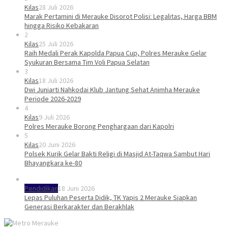
Kilas
28 Juli 2026
Marak Pertamini di Merauke Disorot Polisi: Legalitas, Harga BBM
hingga Risiko Kebakaran
2
Kilas
25 Juli 2026
Raih Medali Perak Kapolda Papua Cup, Polres Merauke Gelar
Syukuran Bersama Tim Voli Papua Selatan
3
Kilas
18 Juli 2026
Dwi Juniarti Nahkodai Klub Jantung Sehat Animha Merauke
Periode 2026-2029
4
Kilas
9 Juli 2026
Polres Merauke Borong Penghargaan dari Kapolri
5
Kilas
20 Juni 2026
Polsek Kurik Gelar Bakti Religi di Masjid At-Taqwa Sambut Hari
Bhayangkara ke-80
Pendidikan
18 Juni 2026
Lepas Puluhan Peserta Didik, TK Yapis 2 Merauke Siapkan
Generasi Berkarakter dan Berakhlak