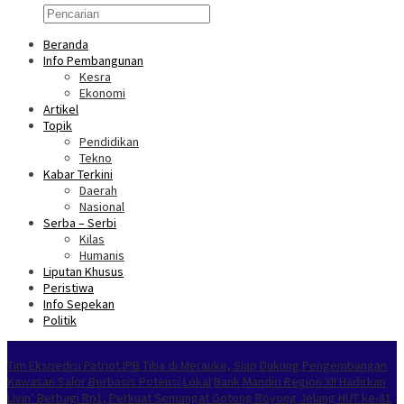
Beranda
Info Pembangunan
Kesra
Ekonomi
Artikel
Topik
Pendidikan
Tekno
Kabar Terkini
Daerah
Nasional
Serba – Serbi
Kilas
Humanis
Liputan Khusus
Peristiwa
Info Sepekan
Politik
NOKEN
Tim Ekspedisi Patriot IPB Tiba di Merauke, Siap Dukung Pengembangan
Kawasan Salor Berbasis Potensi Lokal
Bank Mandiri Region XII Hadirkan
Livin’ Berbagi Rp1, Perkuat Semangat Gotong Royong Jelang HUT ke-81