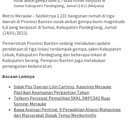
rusak akibat gempa bumi 6,7 skala richter berpusat di
Sumur Kabupatrn Pandeglang, Jumat (14/1) (Mulyana)
Metro Merauke – Sedikitnya 1.231 bangunan rumah di tiga
daerah di Provinsi Banten rusak akibat gempa bumi magnitudo
6,6 yang berpusat di Sumur, Kabupaten Pandeglang, Jumat
(14/01/2022).
Pemerintah Provinsi Banten sedang melakukan update
pendataan di tiga lokasi terdampak gempa, yakni Kabupaten
Lebak, Kabupaten Pandeglang dan beberapa lokasi di
Kabupaten Serang. Pemprov Banten juga melakukan
penanganan kedaruratan.
Bacaan Lainnya
Sidak Pos Operasi Lilin Cartenz, Kapolres Merauke
Pastikan Keamanan Pergantian Tahun
Telkom Percepat Pemulihan SKKL SMPCS#2 Ruas
Sorong-Merauke
Bawa Aspirasi Penting, 9 Perwakilan Aliansi Mahasiswa
dan Masyarakat Diajak Temui Menkominfo