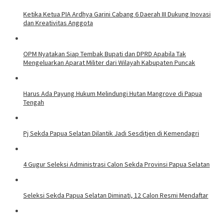
Ketika Ketua PIA Ardhya Garini Cabang 6 Daerah III Dukung Inovasi
dan Kreativitas Anggota
OPM Nyatakan Siap Tembak Bupati dan DPRD Apabila Tak
Mengeluarkan Aparat Militer dari Wilayah Kabupaten Puncak
Harus Ada Payung Hukum Melindungi Hutan Mangrove di Papua
Tengah
Pj Sekda Papua Selatan Dilantik Jadi Sesditjen di Kemendagri
4 Gugur Seleksi Administrasi Calon Sekda Provinsi Papua Selatan
Seleksi Sekda Papua Selatan Diminati, 12 Calon Resmi Mendaftar