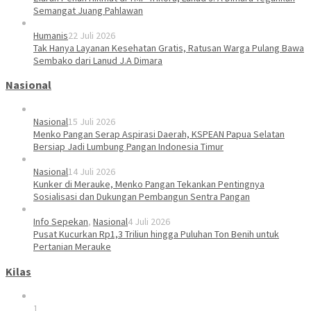
Semangat Juang Pahlawan
Humanis
22 Juli 2026
Tak Hanya Layanan Kesehatan Gratis, Ratusan Warga Pulang Bawa
Sembako dari Lanud J.A Dimara
Nasional
Nasional
15 Juli 2026
Menko Pangan Serap Aspirasi Daerah, KSPEAN Papua Selatan
Bersiap Jadi Lumbung Pangan Indonesia Timur
Nasional
14 Juli 2026
Kunker di Merauke, Menko Pangan Tekankan Pentingnya
Sosialisasi dan Dukungan Pembangun Sentra Pangan
Info Sepekan
,
Nasional
4 Juli 2026
Pusat Kucurkan Rp1,3 Triliun hingga Puluhan Ton Benih untuk
Pertanian Merauke
Kilas
1