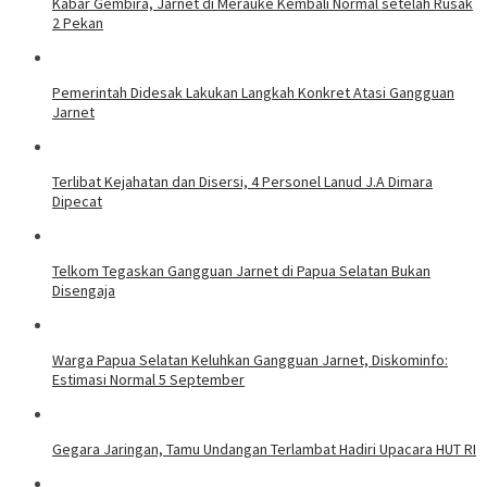
Kabar Gembira, Jarnet di Merauke Kembali Normal setelah Rusak
2 Pekan
Pemerintah Didesak Lakukan Langkah Konkret Atasi Gangguan
Jarnet
Terlibat Kejahatan dan Disersi, 4 Personel Lanud J.A Dimara
Dipecat
Telkom Tegaskan Gangguan Jarnet di Papua Selatan Bukan
Disengaja
Warga Papua Selatan Keluhkan Gangguan Jarnet, Diskominfo:
Estimasi Normal 5 September
Gegara Jaringan, Tamu Undangan Terlambat Hadiri Upacara HUT RI