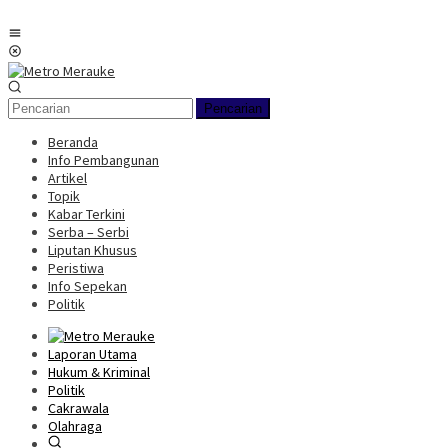
Loncat
ke
Menu
konten
Mobile
Pencarian
Beranda
Info Pembangunan
Artikel
Topik
Kabar Terkini
Serba – Serbi
Liputan Khusus
Peristiwa
Info Sepekan
Politik
Laporan Utama
Hukum & Kriminal
Politik
Cakrawala
Olahraga