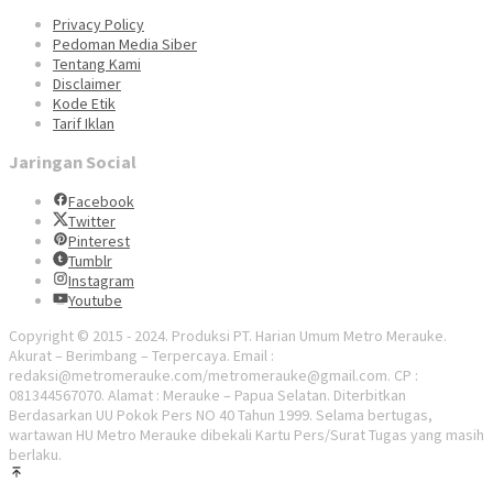
Privacy Policy
Pedoman Media Siber
Tentang Kami
Disclaimer
Kode Etik
Tarif Iklan
Jaringan Social
Facebook
Twitter
Pinterest
Tumblr
Instagram
Youtube
Copyright © 2015 - 2024. Produksi PT. Harian Umum Metro Merauke.
Akurat – Berimbang – Terpercaya. Email :
redaksi@metromerauke.com/metromerauke@gmail.com. CP :
081344567070. Alamat : Merauke – Papua Selatan. Diterbitkan
Berdasarkan UU Pokok Pers NO 40 Tahun 1999. Selama bertugas,
wartawan HU Metro Merauke dibekali Kartu Pers/Surat Tugas yang masih
berlaku.