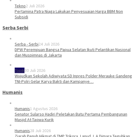
Tekno
2 Juli 2026
Pertamina Patra Niaga Lakukan Penyesuaian Harga BBM Non
Subsidi
Serba Serbi
Serba - Serbi
24 Juli 2026
DPW Perempuan Bangsa Papua Selatan Ikuti Pelantikan Nasional
dan Muspimnas di Jakarta
Topik
30 Juli 2026
Wujudkan Sekolah Adiwiyata:SD Inpres Polder Merauke Gandeng
TNI-Polri Gelar Karya Bakti dan Kampanye…
Humanis
Humanis
1 Agustus 2026
Senator Sularso Hadiri Peletakan Batu Pertama Pembangunan
Masjid At-Taqwa Kurik
Humanis
28 Juli 2026
Ziarah Penuh Hikmat di TMP Trikora, Lanud J. A Dimara Teguhkan