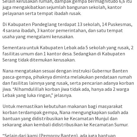
Selain kerusakan rumah, dampak gempa bermagnitudo 6,6 itu
juga mengakibatkan sejumlah bangunan sekolah, kantor
pelayanan serta tempat ibadah rusak.
Di Kabupaten Pandeglang terdapat 13 sekolah, 14 Puskesmas,
4 sarana ibadah, 3 kantor pemerintahan, dan satu tempat
usaha yang mengalami kerusakan.
Sementara untuk Kabupaten Lebak ada 5 sekolah yang rusak, 2
fasilitas umum dan 1 kantor desa. Sedangkan di Kabupaten
Serang tidak ditemukan kerusakan.
Nana mengatakan sesuai dengan instruksi Gubernur Banten
pasca-gempa, pihaknya diminta melakukan pendataan rumah
dan fasilitas lainnya yang rusak, serta pencarian adanya korban
jiwa. “Alhamdulillah korban jiwa tidak ada, hanya ada 2 warga
Lebak yang luka ringan,” jelasnya.
Untuk memastikan kebutuhan makanan bagi masyarakat
korban terdampak gempa, Nana mengungkapkan sudah ada
bantuan yang didistribusikan ke Kecamatan Munjul dan
sekarang akan kembali didistribusikan ke Kecamatan Sumur.
“Selain dari kami (Pemprov Banten), ada juga bantuan