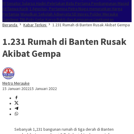
RI
Senator Sularso Hadiri Peletakan Batu Pertama Pembangunan Masjid
At-Taqwa Kurik
1 Agustus, Pertamina Patra Niaga menurunkan Harga
Pertamax
Wujudkan Sekolah Adiwiyata:SD Inpres Polder Merauke
Gandeng TNI-Polri Gelar Karya Bakti dan Kampanye Lingkungan
Beranda
Kabar Terkini
1.231 Rumah di Banten Rusak Akibat Gempa
1.231 Rumah di Banten Rusak
Akibat Gempa
Metro Merauke
15 Januari 2022
15 Januari 2022
Sebanyak 1,231 bangunan rumah di tiga derah di Banten