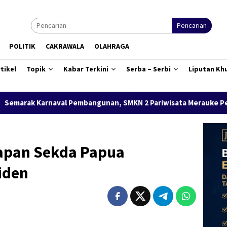
Pencarian
POLITIK
CAKRAWALA
OLAHRAGA
tikel
Topik
Kabar Terkini
Serba – Serbi
Liputan Kh
bangunan, SMKN 2 Pariwisata Merauke Persembahkan Kue Merah 
apan Sekda Papua
iden