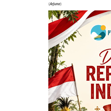
(
Arjuna
)