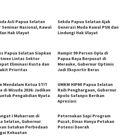
da Asli Papua Selatan
Sekda Papua Selatan Ajak
r Seminar Nasional, Kawal
Generasi Muda Kawal PSN dan
dan Hak Ulayat
Lindungi Hak Ulayat
es Papua Selatan Siapkan
Hampir 99 Persen Opla di
tmen Lintas Sektor
Papua Raya Berpusat di
epat Eliminasi Kusta dan
Merauke, Gubernur Optimis
akit Prioritas
Jadi Eksportir Beras
n Mendalam Ketua STIT
UMKM HIPMI Papua Selatan
a di Wisuda 2026: Jadikan
Raih Penghargaan, Gubernur
 untuk Pengabdian Nyata
Apolo Safanpo Berikan
Apresiasi
ngat I Muharram di
Peternakan Sapi Program
a Selatan, Gubernur
Pusat, Dinas Hanya Petakan
kan Satukan Perbedaan
Potensi Daerah
gai Kekuatan