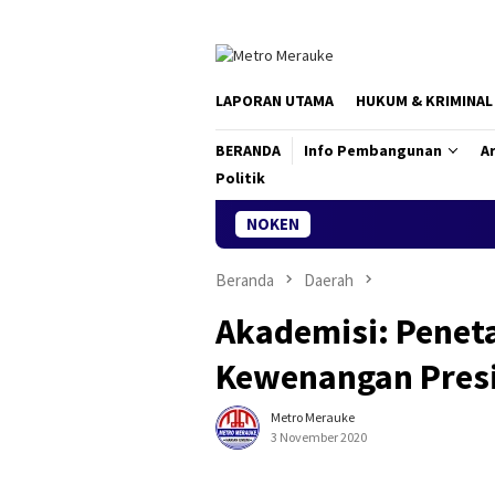
Loncat
ke
konten
LAPORAN UTAMA
HUKUM & KRIMINAL
BERANDA
Info Pembangunan
Ar
Politik
NOKEN
Semarak Karnaval Pem
Beranda
Daerah
Akademisi: Penet
Kewenangan Pres
Metro Merauke
3 November 2020