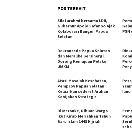
POS TERKAIT
Silaturahmi bersama LDII,
Pemu
Gubernur Apolo Safanpo Ajak
Gela
Kolaborasi Bangun Papua
PSN 
Selatan
Dekranasda Papua Selatan
Dink
dan Merauke Bersinergi
Komi
Dorong Kemajuan Pelaku
Perc
UMKM
Peny
Atasi Masalah Kesehatan,
Pesa
Pemprov Papua Selatan
Yamr
Keluarkan sederet Arahan
Ilmu
Kebijakan Strategis
Di Merauke, Ribuan Warga
Sema
Ikut Kirab Meriahkan Tahun
Papu
Baru Islam 1448 Hijriah
Seru
seba