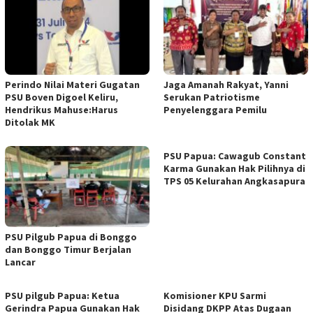
Perindo Nilai Materi Gugatan
Jaga Amanah Rakyat, Yanni
PSU Boven Digoel Keliru,
Serukan Patriotisme
Hendrikus Mahuse:Harus
Penyelenggara Pemilu
Ditolak MK
PSU Papua: Cawagub Constant
Karma Gunakan Hak Pilihnya di
TPS 05 Kelurahan Angkasapura
PSU Pilgub Papua di Bonggo
dan Bonggo Timur Berjalan
Lancar
PSU pilgub Papua: Ketua
Komisioner KPU Sarmi
Gerindra Papua Gunakan Hak
Disidang DKPP Atas Dugaan