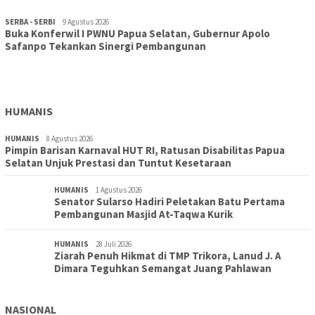
SERBA - SERBI
9 Agustus 2026
Buka Konferwil I PWNU Papua Selatan, Gubernur Apolo
TOPIK
9 Agustus 2026
Safanpo Tekankan Sinergi Pembangunan
Konferwil I PWNU Papua Selatan Resmi Digelar, Siapkan
Kepengurusan Definitif Lima Tahun Ke Depan
HUMANIS
HUMANIS
8 Agustus 2026
Pimpin Barisan Karnaval HUT RI, Ratusan Disabilitas Papua
Selatan Unjuk Prestasi dan Tuntut Kesetaraan
HUMANIS
1 Agustus 2026
Senator Sularso Hadiri Peletakan Batu Pertama
Pembangunan Masjid At-Taqwa Kurik
HUMANIS
28 Juli 2026
Ziarah Penuh Hikmat di TMP Trikora, Lanud J. A
Dimara Teguhkan Semangat Juang Pahlawan
NASIONAL