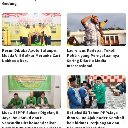
Gedung
Resmi Dibuka Apolo Safanpo,
Laurenzus Kadepa, Tokoh
Musda VIII Golkar Merauke Cari
Politik yang Pernyataannya
Nahkoda Baru
Sering Dikutip Media
Internasional
Muswil I PPP Sukses Digelar, H.
Refleksi 53 Tahun PPP:Jaya
Jaya Ibnu Su’ud dan H.
Ibnu Su’ud Ajak Kader Kembali
Samsudin Direkomendasikan
ke Khidmat Perjuangan dan
Pimpin DPW PPP Papua Selatan
Perkuat Konsolidasi