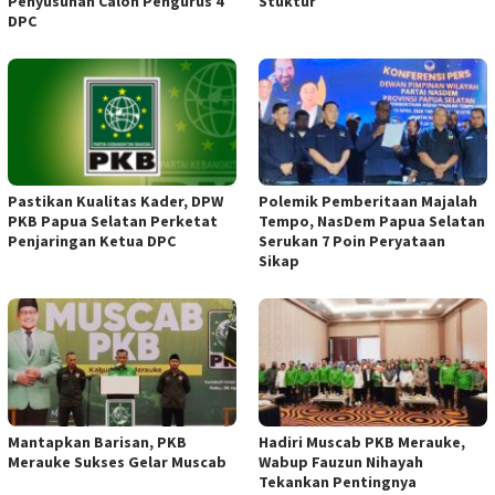
Penyusunan Calon Pengurus 4
Stuktur
DPC
Pastikan Kualitas Kader, DPW
Polemik Pemberitaan Majalah
PKB Papua Selatan Perketat
Tempo, NasDem Papua Selatan
Penjaringan Ketua DPC
Serukan 7 Poin Peryataan
Sikap
Mantapkan Barisan, PKB
Hadiri Muscab PKB Merauke,
Merauke Sukses Gelar Muscab
Wabup Fauzun Nihayah
Tekankan Pentingnya