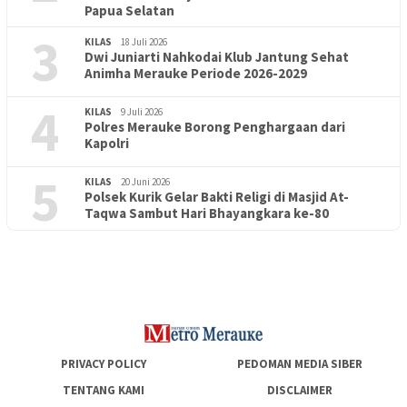
Papua Selatan
3
KILAS
18 Juli 2026
Dwi Juniarti Nahkodai Klub Jantung Sehat
Animha Merauke Periode 2026-2029
4
KILAS
9 Juli 2026
Polres Merauke Borong Penghargaan dari
Kapolri
5
KILAS
20 Juni 2026
Polsek Kurik Gelar Bakti Religi di Masjid At-
PENDIDIKAN
18 Juni 2026
Taqwa Sambut Hari Bhayangkara ke-80
Lepas Puluhan Peserta Didik, TK Yapis 2 Merauke Siapkan
Generasi Berkarakter dan Berakhlak
PRIVACY POLICY
PEDOMAN MEDIA SIBER
TENTANG KAMI
DISCLAIMER