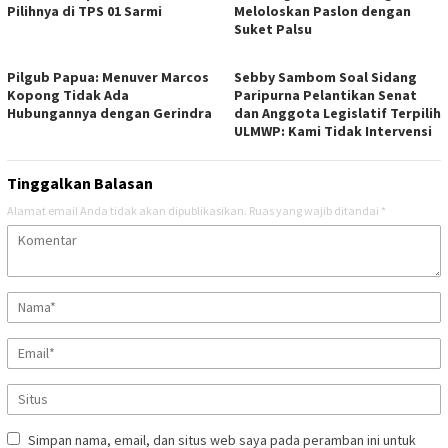
Pilihnya di TPS 01 Sarmi
Meloloskan Paslon dengan
Suket Palsu
Pilgub Papua: Menuver Marcos
Sebby Sambom Soal Sidang
Kopong Tidak Ada
Paripurna Pelantikan Senat
Hubungannya dengan Gerindra
dan Anggota Legislatif Terpilih
ULMWP: Kami Tidak Intervensi
Tinggalkan Balasan
Alamat email Anda tidak akan dipublikasikan.
Ruas yang wajib ditandai
*
Simpan nama, email, dan situs web saya pada peramban ini untuk