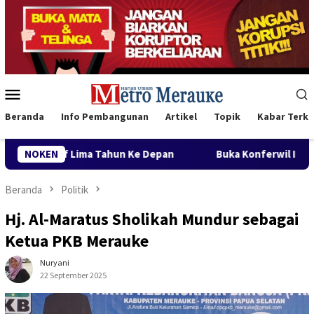
Loncat
ke
konten
Menu
Mobile
Beranda
Info Pembangunan
Artikel
Topik
Kabar Terki
 Depan
NOKEN
Buka Konferwil I PWNU Papua Selatan, Gubernur
Beranda
Politik
Hj. Al-Maratus Sholikah Mundur sebagai
Ketua PKB Merauke
Nuryani
22 September 2025