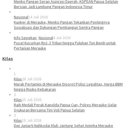
Menko Pangan Serap Aspirasi Daerah, KSPEAN Papua Selatan
Bersiap Jadi Lumbung Pangan Indonesia Timur
Nasional
14 Juli 2026
Kunker di Merauke, Menko Pangan Tekankan Pentingnya
Sosialisasi dan Dukungan Pembangun Sentra Pangan
Info Sepekan
,
Nasional
4 Juli 2026
Pusat Kucurkan Rp1,3 Triliun hingga Puluhan Ton Benih untuk
Pertanian Merauke
Kilas
1
Kilas
28 Juli 2026
Marak Pertamini di Merauke Disorot Polisi: Legalitas, Harga BBM
hingga Risiko Kebakaran
2
Kilas
25 Juli 2026
Raih Medali Perak Kapolda Papua Cup, Polres Merauke Gelar
Syukuran Bersama Tim Voli Papua Selatan
3
Kilas
18 Juli 2026
Dwi Juniarti Nahkodai Klub Jantung Sehat Animha Merauke