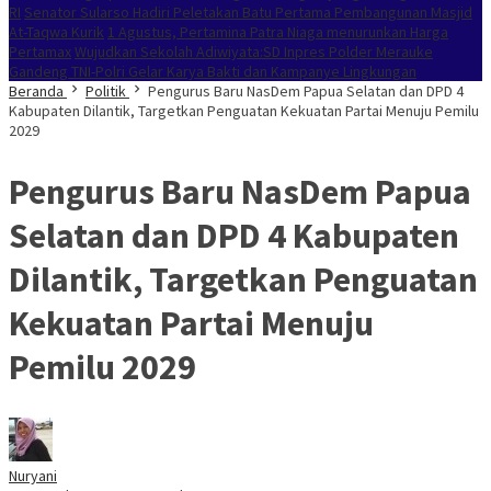
RI
Senator Sularso Hadiri Peletakan Batu Pertama Pembangunan Masjid
At-Taqwa Kurik
1 Agustus, Pertamina Patra Niaga menurunkan Harga
Pertamax
Wujudkan Sekolah Adiwiyata:SD Inpres Polder Merauke
Gandeng TNI-Polri Gelar Karya Bakti dan Kampanye Lingkungan
Beranda
Politik
Pengurus Baru NasDem Papua Selatan dan DPD 4
Kabupaten Dilantik, Targetkan Penguatan Kekuatan Partai Menuju Pemilu
2029
Pengurus Baru NasDem Papua
Selatan dan DPD 4 Kabupaten
Dilantik, Targetkan Penguatan
Kekuatan Partai Menuju
Pemilu 2029
Nuryani