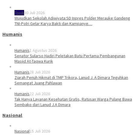
Topik
30 Juli 2026
Wujudkan Sekolah Adiwiyata:SD Inpres Polder Merauke Gandeng
TNI-Polri Gelar Karya Bakti dan Kampanye…
Humanis
Humanis
1 Agustus 2026
Senator Sularso Hadiri Peletakan Batu Pertama Pembangunan
Masjid At-Taqwa Kurik
Humanis
28 Juli 2026
Ziarah Penuh Hikmat di TMP Trikora, Lanud J. A Dimara Teguhkan
Semangat Juang Pahlawan
Humanis
22 Juli 2026
Tak Hanya Layanan Kesehatan Gratis, Ratusan Warga Pulang Bawa
Sembako dari Lanud J.A Dimara
Nasional
Nasional
15 Juli 2026