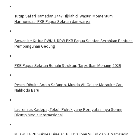
Tutup Safari Ramadan 1447 Hijriah di Wasur, Momentum
Harmonisasi PKB Papua Selatan dan warga
Sowan ke Ketua PWNU, DPW PKB Papua Selatan Serahkan Bantuan
Pembangunan Gedung
PKB Papua Selatan Benahi Struktur, Targetkan Menang 2029
Resmi Dibuka Apolo Safanpo, Musda VIII Golkar Merauke Cari
Nahkoda Baru
Laurenzus Kadepa, Tokoh Politik yang Pernyataannya Sering
Dikutip Media Internasional
Muswil I PPP Sukses Digelar, H. Jaya Ibnu Su’ud dan H. Samsudin