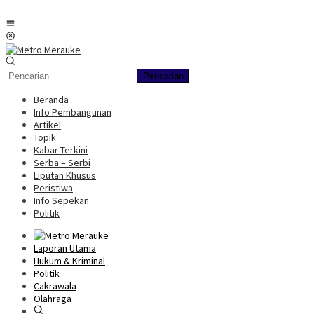
Loncat
ke
Menu
konten
Mobile
Pencarian
Beranda
Info Pembangunan
Artikel
Topik
Kabar Terkini
Serba – Serbi
Liputan Khusus
Peristiwa
Info Sepekan
Politik
Laporan Utama
Hukum & Kriminal
Politik
Cakrawala
Olahraga