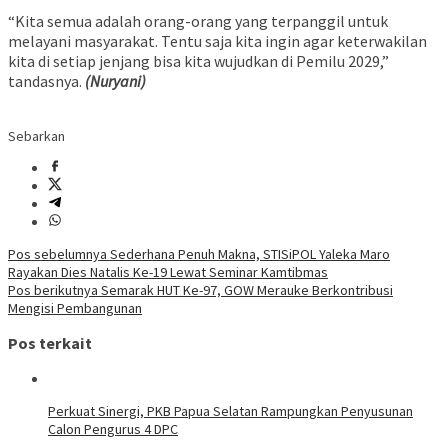
“Kita semua adalah orang-orang yang terpanggil untuk
melayani masyarakat. Tentu saja kita ingin agar keterwakilan
kita di setiap jenjang bisa kita wujudkan di Pemilu 2029,”
tandasnya.
(Nuryani)
Sebarkan
Navigasi
Pos sebelumnya
Sederhana Penuh Makna, STISiPOL Yaleka Maro
Rayakan Dies Natalis Ke-19 Lewat Seminar Kamtibmas
pos
Pos berikutnya
Semarak HUT Ke-97, GOW Merauke Berkontribusi
Mengisi Pembangunan
Pos terkait
Perkuat Sinergi, PKB Papua Selatan Rampungkan Penyusunan
Calon Pengurus 4 DPC