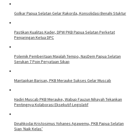
Golkar Papua Selatan Gelar Rakorda, Konsolidasi Benahi Stuktur
Pastikan Kualitas Kader, DPW PKB Papua Selatan Perketat
Penjaringan Ketua DPC
Polemik Pemberitaan Majalah Tempo, NasDem Papua Selatan
Serukan 7 Poin Peryataan Sikap
Mantapkan Barisan, PKB Merauke Sukses Gelar Muscab
Hadiri Muscab PKB Merauke, Wabup Fauzun Nihayah Tekankan
Pentingnya Kolaborasi Eksekutif-Legislatif
Dinahkodai Kristosimus Yohanes Agawemu, PKB Papua Selatan
Siap ‘Naik Kelas’