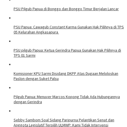
PSU Pilgub Papua di Bonggo dan Bonggo Timur Berjalan Lancar
PSU Papua: Cawagub Constant Karma Gunakan Hak Pilihnya di TPS
05 Kelurahan Angkasapura
PSU pilgub Papua: Ketua Gerindra Papua Gunakan Hak Pilihnya di
TPS 01 Sarmi
Komisioner KPU Sarmi Disidang DKPP Atas Dugaan Meloloskan
Paslon dengan Suket Palsu
Pilgub Papua: Menuver Marcos Kopong Tidak Ada Hubungannya
dengan Gerindra
Sebby Sambom Soal Sidang Paripurna Pelantikan Senat dan
Anggota Legislatif Terpilih ULMWP: Kami Tidak Intervensi