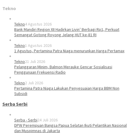
Tekno
Tekno
4 Agustus 2026
Bank Mandiri Region XII Hadirkan Livin’ Berbagi Rp1, Perkuat
Semangat Gotong Royong Jelang HUT ke-81 RI
Tekno
1 Agustus 2026
1 Agustus, Pertamina Patra Niaga menurunkan Harga Pertamax
Tekno
21 Juli 2026
Pelanggaran Minim, Balmon Merauke Gencar Sosialisasi
Penggunaan Frekuensi Radio
Tekno
2 Juli 2026
Pertamina Patra Niaga Lakukan Penyesuaian Harga BBM Non
Subsidi
Serba Serbi
Serba - Serbi
24 Juli 2026
DPW Perempuan Bangsa Papua Selatan Ikuti Pelantikan Nasional
dan Muspimnas di Jakarta