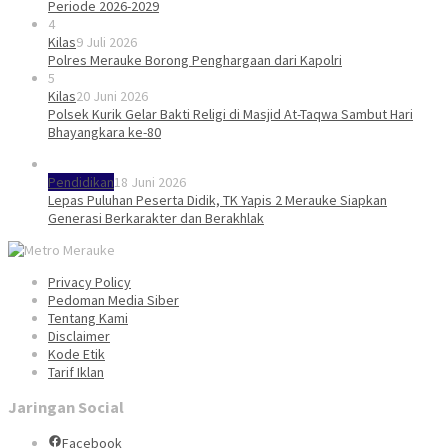
Periode 2026-2029
4
Kilas
9 Juli 2026
Polres Merauke Borong Penghargaan dari Kapolri
5
Kilas
20 Juni 2026
Polsek Kurik Gelar Bakti Religi di Masjid At-Taqwa Sambut Hari
Bhayangkara ke-80
Pendidikan
18 Juni 2026
Lepas Puluhan Peserta Didik, TK Yapis 2 Merauke Siapkan
Generasi Berkarakter dan Berakhlak
Privacy Policy
Pedoman Media Siber
Tentang Kami
Disclaimer
Kode Etik
Tarif Iklan
Jaringan Social
Facebook