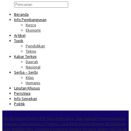
Beranda
Info Pembangunan
Kesra
Ekonomi
Artikel
Topik
Pendidikan
Tekno
Kabar Terkini
Daerah
Nasional
Serba – Serbi
Kilas
Humanis
Liputan Khusus
Peristiwa
Info Sepekan
Politik
NOKEN
Tim Ekspedisi Patriot IPB Tiba di Merauke, Siap Dukung Pengembangan
Kawasan Salor Berbasis Potensi Lokal
Bank Mandiri Region XII Hadirkan
Livin’ Berbagi Rp1, Perkuat Semangat Gotong Royong Jelang HUT ke-81