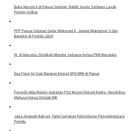
Buka Musda II di Papua Selatan, Bahlil: Apolo Safanpo Layak
Pimpin Golkar
PPP Papua Selatan Gelar Mukerwil II, Jelang Muktamar X dan
Bangkit di Pemilu 2029
Hj. Al-Maratus Sholikah Mundur sebagai Ketua PKB Merauke
Dua Figur Ini Siap Bangun Empat DPD BMI di Papua
Perindo Nilai Materi Gugatan PSU Boven Digoel Keliru, Hendrikus
Mahuse:Harus Ditolak MK
Jaga Amanah Rakyat, Yanni Serukan Patriotisme Penyelenggara
Pemilu