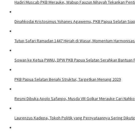
Hadiri Muscab PKB Merauke, Wabup Fauzun Nihayah Tekankan Pentin
Dinahkodai Kristosimus Yohanes Agawemu, PKB Papua Selatan Siap 
Tutup Safari Ramadan 1447 Hijriah di Wasur, Momentum Harmonisas
Sowan ke Ketua PWNU, DPW PKB Papua Selatan Serahkan Bantua
PKB Papua Selatan Benahi Struktur, Targetkan Menang 2029
Resmi Dibuka Apolo Safanpo, Musda VIII Golkar Merauke Cari Nahk
Laurenzus Kadepa, Tokoh Politik yang Pernyataannya Sering Dikutip