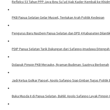
Refleksi 53 Tahun PPP:Jaya Ibnu Su’ud Ajak Kader Kembali ke Khid
PKB Papua Selatan Gelar Muswil, Tentukan Arah Politik Kedepan
Pengurus Baru NasDem Papua Selatan dan DPD 4 Kabupaten Dilantik
PDIP Papua Selatan Tarik Dukungan dari Safanpo-Imadawa Ditengah
Didapuk Pimpin PKB Merauke, Nyaman Budiman: Saatnya Berbenah
Jadi Ketua Golkar Papsel, Apolo Safanpo Siap Emban Tugas Politik
Buka Musda II di Papua Selatan, Bahlil: Apolo Safanpo Layak Pimpin 