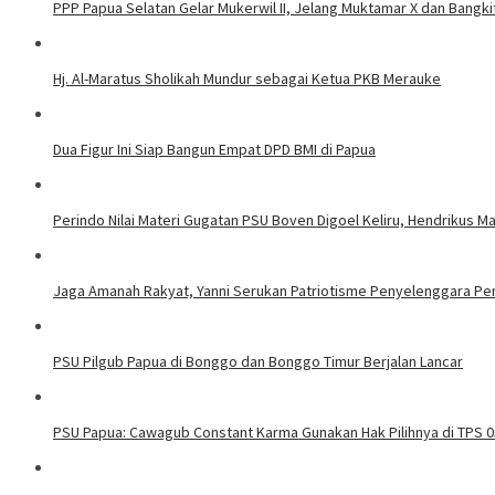
PPP Papua Selatan Gelar Mukerwil II, Jelang Muktamar X dan Bangki
Hj. Al-Maratus Sholikah Mundur sebagai Ketua PKB Merauke
Dua Figur Ini Siap Bangun Empat DPD BMI di Papua
Perindo Nilai Materi Gugatan PSU Boven Digoel Keliru, Hendrikus M
Jaga Amanah Rakyat, Yanni Serukan Patriotisme Penyelenggara Pe
PSU Pilgub Papua di Bonggo dan Bonggo Timur Berjalan Lancar
PSU Papua: Cawagub Constant Karma Gunakan Hak Pilihnya di TPS 