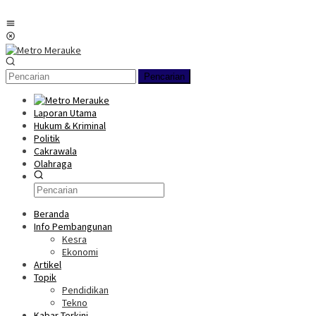
Loncat
ke
Menu
konten
Mobile
Pencarian
Laporan Utama
Hukum & Kriminal
Politik
Cakrawala
Olahraga
Beranda
Info Pembangunan
Kesra
Ekonomi
Artikel
Topik
Pendidikan
Tekno
Kabar Terkini