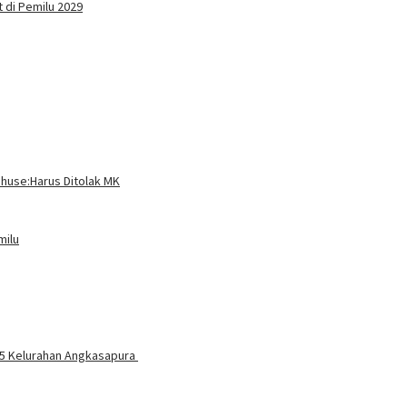
t di Pemilu 2029
ahuse:Harus Ditolak MK
milu
05 Kelurahan Angkasapura