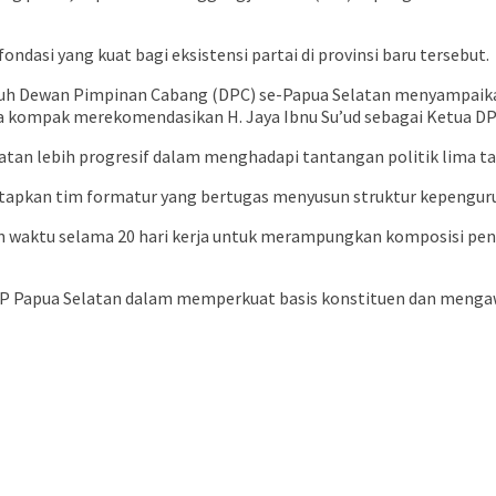
dasi yang kuat bagi eksistensi partai di provinsi baru tersebut.
uruh Dewan Pimpinan Cabang (DPC) se-Papua Selatan menyampaik
ompak merekomendasikan H. Jaya Ibnu Su’ud sebagai Ketua DPW 
an lebih progresif dalam menghadapi tantangan politik lima ta
etapkan tim formatur yang bertugas menyusun struktur kepenguru
n waktu selama 20 hari kerja untuk merampungkan komposisi peng
an PPP Papua Selatan dalam memperkuat basis konstituen dan men