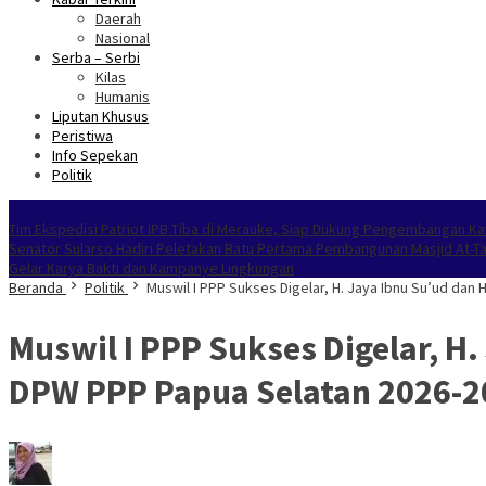
Daerah
Nasional
Serba – Serbi
Kilas
Humanis
Liputan Khusus
Peristiwa
Info Sepekan
Politik
NOKEN
Tim Ekspedisi Patriot IPB Tiba di Merauke, Siap Dukung Pengembangan Ka
Senator Sularso Hadiri Peletakan Batu Pertama Pembangunan Masjid At-T
Gelar Karya Bakti dan Kampanye Lingkungan
Beranda
Politik
Muswil I PPP Sukses Digelar, H. Jaya Ibnu Su’ud da
Muswil I PPP Sukses Digelar, 
DPW PPP Papua Selatan 2026-2