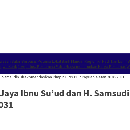
wasan Salor Berbasis Potensi Lokal
Bank Mandiri Region XII Hadirkan Livin
aqwa Kurik
1 Agustus, Pertamina Patra Niaga menurunkan Harga Pertamax
W
n H. Samsudin Direkomendasikan Pimpin DPW PPP Papua Selatan 2026-2031
H. Jaya Ibnu Su’ud dan H. Samsu
031