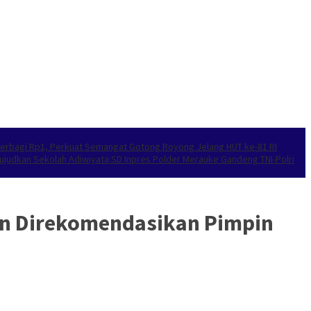
’ Berbagi Rp1, Perkuat Semangat Gotong Royong Jelang HUT ke-81 RI
ujudkan Sekolah Adiwiyata:SD Inpres Polder Merauke Gandeng TNI-Polri
din Direkomendasikan Pimpin