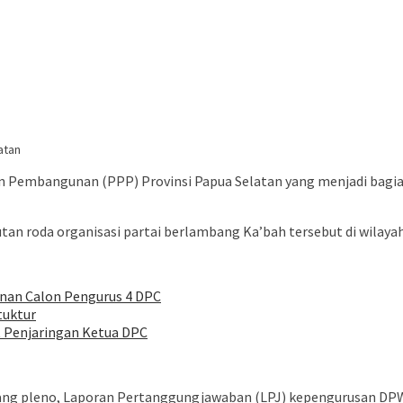
atan
an Pembangunan (PPP) Provinsi Papua Selatan yang menjadi bagia
utan roda organisasi partai berlambang Ka’bah tersebut di wilaya
nan Calon Pengurus 4 DPC
tuktur
t Penjaringan Ketua DPC
dang pleno, Laporan Pertanggungjawaban (LPJ) kepengurusan DPW