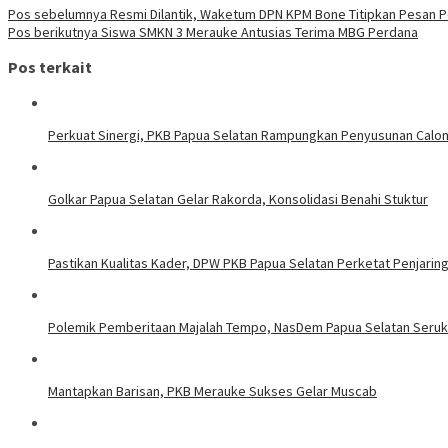
Navigasi
Pos sebelumnya
Resmi Dilantik, Waketum DPN KPM Bone Titipkan Pesan P
Pos berikutnya
Siswa SMKN 3 Merauke Antusias Terima MBG Perdana
pos
Pos terkait
Perkuat Sinergi, PKB Papua Selatan Rampungkan Penyusunan Calo
Golkar Papua Selatan Gelar Rakorda, Konsolidasi Benahi Stuktur
Pastikan Kualitas Kader, DPW PKB Papua Selatan Perketat Penjarin
Polemik Pemberitaan Majalah Tempo, NasDem Papua Selatan Seruka
Mantapkan Barisan, PKB Merauke Sukses Gelar Muscab