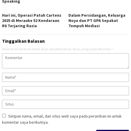
Speaking
Hari ini, Operasi Patuh Cartenz
Dalam Persidangan, Keluarga
2025 di Merauke 52 Kendaraan
Noya dan PT GPA Sepakat
R6 Terjaring Razia
Tempuh Mediasi
Tinggalkan Balasan
Alamat email Anda tidak akan dipublikasikan.
Ruas yang wajib ditandai
*
Simpan nama, email, dan situs web saya pada peramban ini untuk
komentar saya berikutnya.