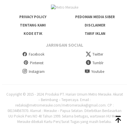
PRIVACY POLICY
PEDOMAN MEDIA SIBER
TENTANG KAMI
DISCLAIMER
KODE ETIK
TARIF IKLAN
JARINGAN SOCIAL
Facebook
Twitter
Pinterest
Tumblr
Instagram
Youtube
Copyright © 2015 - 2024. Produksi PT. Harian Umum Metro Merauke. Akurat
– Berimbang – Terpercaya. Email :
redaksi@metromerauke.com/metromerauke@gmail.com. CP :
081344567070. Alamat : Merauke – Papua Selatan. Diterbitkan Berdasarkan
UU Pokok Pers NO 40 Tahun 1999. Selama bertugas, wartawan HU Metro
Merauke dibekali Kartu Pers/Surat Tugas yang masih berlaku.