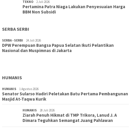
TEKNO
2 Juli 2026
Pertamina Patra Niaga Lakukan Penyesuaian Harga
BBM Non Subsidi
SERBA SERBI
SERBA - SERBI
24 Juli 2026
DPW Perempuan Bangsa Papua Selatan Ikuti Pelantikan
TOPIK
30 Juli 2026
Nasional dan Muspimnas di Jakarta
Wujudkan Sekolah Adiwiyata:SD Inpres Polder Merauke
Gandeng TNI-Polri Gelar Karya Bakti dan Kampanye…
HUMANIS
HUMANIS
1 Agustus 2026
Senator Sularso Hadiri Peletakan Batu Pertama Pembangunan
Masjid At-Taqwa Kurik
HUMANIS
28 Juli 2026
Ziarah Penuh Hikmat di TMP Trikora, Lanud J. A
Dimara Teguhkan Semangat Juang Pahlawan