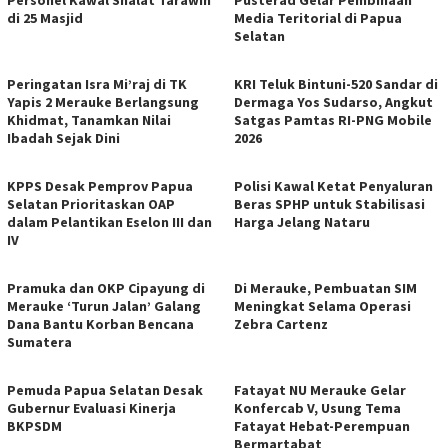
di 25 Masjid
Media Teritorial di Papua
Selatan
Peringatan Isra Mi’raj di TK
KRI Teluk Bintuni-520 Sandar di
Yapis 2 Merauke Berlangsung
Dermaga Yos Sudarso, Angkut
Khidmat, Tanamkan Nilai
Satgas Pamtas RI-PNG Mobile
Ibadah Sejak Dini
2026
KPPS Desak Pemprov Papua
Polisi Kawal Ketat Penyaluran
Selatan Prioritaskan OAP
Beras SPHP untuk Stabilisasi
dalam Pelantikan Eselon III dan
Harga Jelang Nataru
IV
Pramuka dan OKP Cipayung di
Di Merauke, Pembuatan SIM
Merauke ‘Turun Jalan’ Galang
Meningkat Selama Operasi
Dana Bantu Korban Bencana
Zebra Cartenz
Sumatera
Pemuda Papua Selatan Desak
Fatayat NU Merauke Gelar
Gubernur Evaluasi Kinerja
Konfercab V, Usung Tema
BKPSDM
Fatayat Hebat-Perempuan
Bermartabat