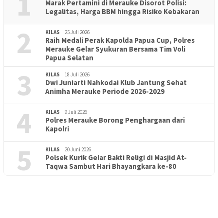
1
Marak Pertamini di Merauke Disorot Polisi:
Legalitas, Harga BBM hingga Risiko Kebakaran
2
KILAS
25 Juli 2026
Raih Medali Perak Kapolda Papua Cup, Polres
Merauke Gelar Syukuran Bersama Tim Voli
Papua Selatan
3
KILAS
18 Juli 2026
Dwi Juniarti Nahkodai Klub Jantung Sehat
Animha Merauke Periode 2026-2029
4
KILAS
9 Juli 2026
Polres Merauke Borong Penghargaan dari
Kapolri
5
KILAS
20 Juni 2026
Polsek Kurik Gelar Bakti Religi di Masjid At-
PENDIDIKAN
18 Juni 2026
Taqwa Sambut Hari Bhayangkara ke-80
Lepas Puluhan Peserta Didik, TK Yapis 2 Merauke Siapkan
Generasi Berkarakter dan Berakhlak