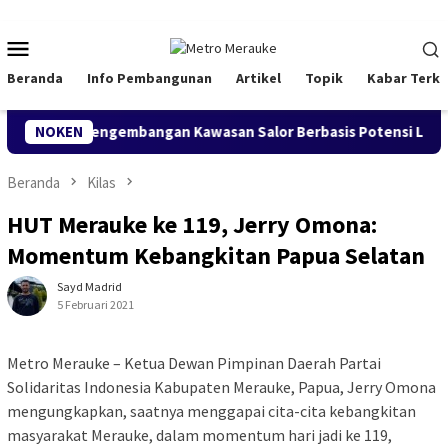
Loncat
ke
Menu
konten
Mobile
Beranda
Info Pembangunan
Artikel
Topik
Kabar Terki
Dukung Pengembangan Kawasan Salor Berbasis Potensi Lokal
NOKEN
Beranda
Kilas
HUT Merauke ke 119, Jerry Omona:
Momentum Kebangkitan Papua Selatan
Sayd Madrid
5 Februari 2021
Metro Merauke – Ketua Dewan Pimpinan Daerah Partai
Solidaritas Indonesia Kabupaten Merauke, Papua, Jerry Omona
mengungkapkan, saatnya menggapai cita-cita kebangkitan
masyarakat Merauke, dalam momentum hari jadi ke 119,