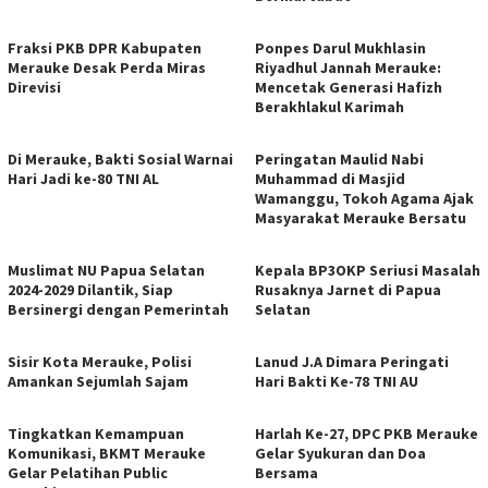
Fraksi PKB DPR Kabupaten
Ponpes Darul Mukhlasin
Merauke Desak Perda Miras
Riyadhul Jannah Merauke:
Direvisi
Mencetak Generasi Hafizh
Berakhlakul Karimah
Di Merauke, Bakti Sosial Warnai
Peringatan Maulid Nabi
Hari Jadi ke-80 TNI AL
Muhammad di Masjid
Wamanggu, Tokoh Agama Ajak
Masyarakat Merauke Bersatu
Muslimat NU Papua Selatan
Kepala BP3OKP Seriusi Masalah
2024-2029 Dilantik, Siap
Rusaknya Jarnet di Papua
Bersinergi dengan Pemerintah
Selatan
Sisir Kota Merauke, Polisi
Lanud J.A Dimara Peringati
Amankan Sejumlah Sajam
Hari Bakti Ke-78 TNI AU
Tingkatkan Kemampuan
Harlah Ke-27, DPC PKB Merauke
Komunikasi, BKMT Merauke
Gelar Syukuran dan Doa
Gelar Pelatihan Public
Bersama