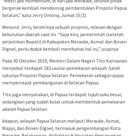
“Mesti jadi momentum, di hari jadi Merauke, seluruh pihak
bergerak kembali mendorong pembentukan Propinsi Papua
Selatan,” kata Jerry Omona, Jumat (5/2).
Menurut Jerry, berdirinya sebuah propinsi, relevan dengan
kebutuhan daerah saat ini. “Saya kira, pemerintah (setelah
pelantikan Bupati) di Kabupaten Merauke, Asmat dan Boven
Digoel, perlu duduk kembali membahas hal ini,” ucapnya.
Pada 30 Oktober 2019, Menteri Dalam Negeri Tito Karnavian
menyebut terdapat 183 usulan pemekaran wilayah. Salah
satunya Propinsi Papua Selatan. Pemekaran sebagai upaya
mempercepat pembangunan di Selatan Papua.
Tito juga menyatakan, di Papua terdapat tujuh suku besar,
sedangkan yang sudah bulat untuk membentuk pemekaran
adalah Papua Selatan.
Adapun, wilayah Papua Selatan meliputi Merauke, Asmat,
Mappi, dan Boven Digoel, termasuk pengembangan Kota
Merauke. Belakangan, dilibatkan Kabupaten Pegunungan