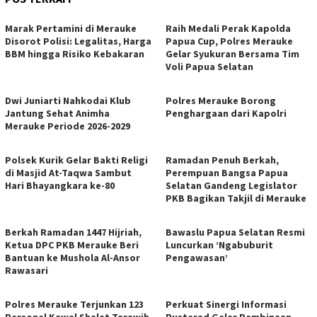
Marak Pertamini di Merauke
Raih Medali Perak Kapolda
Disorot Polisi: Legalitas, Harga
Papua Cup, Polres Merauke
BBM hingga Risiko Kebakaran
Gelar Syukuran Bersama Tim
Voli Papua Selatan
Dwi Juniarti Nahkodai Klub
Polres Merauke Borong
Jantung Sehat Animha
Penghargaan dari Kapolri
Merauke Periode 2026-2029
Polsek Kurik Gelar Bakti Religi
Ramadan Penuh Berkah,
di Masjid At-Taqwa Sambut
Perempuan Bangsa Papua
Hari Bhayangkara ke-80
Selatan Gandeng Legislator
PKB Bagikan Takjil di Merauke
Berkah Ramadan 1447 Hijriah,
Bawaslu Papua Selatan Resmi
Ketua DPC PKB Merauke Beri
Luncurkan ‘Ngabuburit
Bantuan ke Mushola Al-Ansor
Pengawasan’
Rawasari
Polres Merauke Terjunkan 123
Perkuat Sinergi Informasi
Personel Kawal Shalat Tarawih
Pusterad Gelar Pembinaan