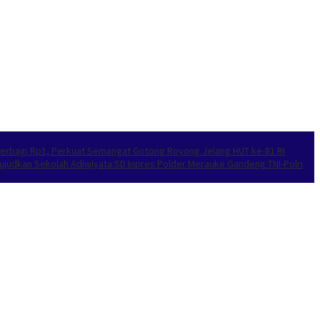
’ Berbagi Rp1, Perkuat Semangat Gotong Royong Jelang HUT ke-81 RI
ujudkan Sekolah Adiwiyata:SD Inpres Polder Merauke Gandeng TNI-Polri