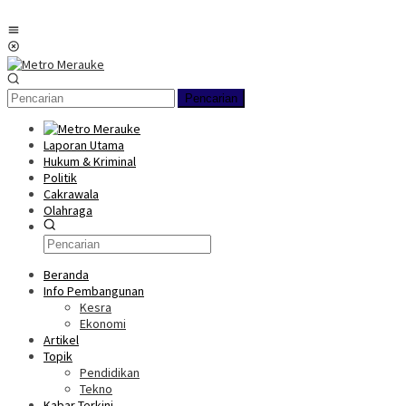
Loncat
ke
Menu
konten
Mobile
Pencarian
Laporan Utama
Hukum & Kriminal
Politik
Cakrawala
Olahraga
Beranda
Info Pembangunan
Kesra
Ekonomi
Artikel
Topik
Pendidikan
Tekno
Kabar Terkini