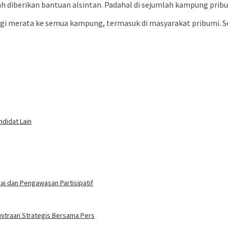
ah diberikan bantuan alsintan. Padahal di sejumlah kampung pri
bagi merata ke semua kampung, termasuk di masyarakat pribumi. S
ndidat Lain
i dan Pengawasan Partisipatif
mitraan Strategis Bersama Pers