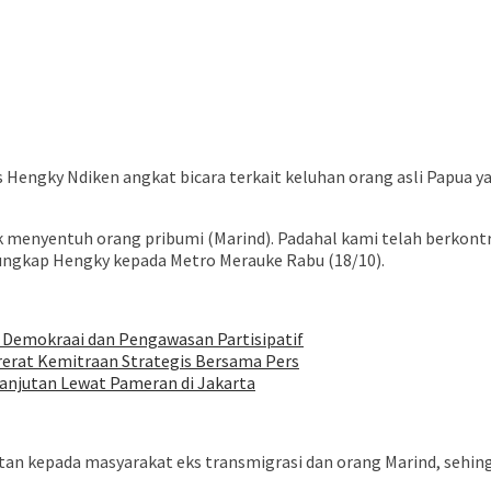
 Hengky Ndiken angkat bicara terkait keluhan orang asli Papua y
tak menyentuh orang pribumi (Marind). Padahal kami telah berko
” ungkap Hengky kepada Metro Merauke Rabu (18/10).
 Demokraai dan Pengawasan Partisipatif
rerat Kemitraan Strategis Bersama Pers
anjutan Lewat Pameran di Jakarta
ntan kepada masyarakat eks transmigrasi dan orang Marind, sehi