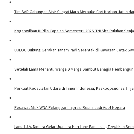
Tim SAR Gabungan Sisir Sungai Maro Merauke Cari Korban Jatuh da
Kogabwilhan III Rilis Capaian Semester I 2026: TNI Sita Puluhan Se
BULOG Dukung Gerakan Tanam Padi Serentak di Kawasan Cetak Sa
Setelah Lama Menanti, Warga 9 Marga Sambut Bahagia Pembangun
Perkuat Kedaulatan Udara di Timur Indonesia, Kaskoopsudnas Tinjau
Pesawat Milik WNA Pelanggar Imigrasi Resmi Jadi Aset Negara
Lanud J.A. Dimara Gelar Upacara Hari Lahir Pancasila, Teguhkan S