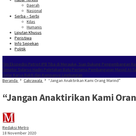
Daerah
Nasional
Serba – Serbi
Kilas
Humanis
Liputan Khusus
Peristiwa
Info Sepekan
Politik
NOKEN
Tim Ekspedisi Patriot IPB Tiba di Merauke, Siap Dukung Pengembangan Ka
Senator Sularso Hadiri Peletakan Batu Pertama Pembangunan Masjid At-T
Gelar Karya Bakti dan Kampanye Lingkungan
Beranda
Cakrawala
“Jangan Anaktirikan Kami Orang Marind”
“Jangan Anaktirikan Kami Ora
Redaksi Metro
18 November 2020