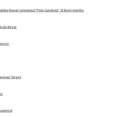
Maluku Rawat Semangat ‘Pela Gandong’ di Bumi Animha
Skala Besar
emprov
ampaui Target
us
asannya!