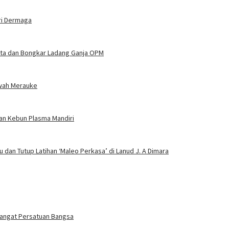
ri Dermaga
njata dan Bongkar Ladang Ganja OPM
wah Merauke
an Kebun Plasma Mandiri
 dan Tutup Latihan ‘Maleo Perkasa’ di Lanud J. A Dimara
emangat Persatuan Bangsa