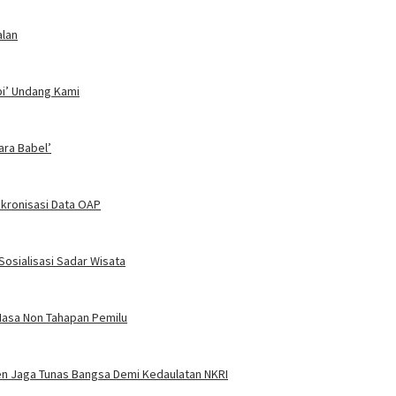
alan
bi’ Undang Kami
ra Babel’
kronisasi Data OAP
osialisasi Sadar Wisata
Masa Non Tahapan Pemilu
men Jaga Tunas Bangsa Demi Kedaulatan NKRI