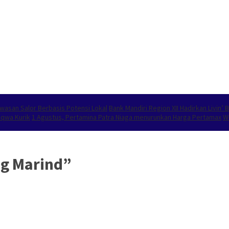
wasan Salor Berbasis Potensi Lokal
Bank Mandiri Region XII Hadirkan Livin
aqwa Kurik
1 Agustus, Pertamina Patra Niaga menurunkan Harga Pertamax
W
ng Marind”