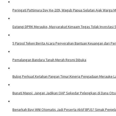
Peringati Pattimura Day Ke-209, Wagub Papua Selatan Ajak Warga 
Datangi DPRK Merauke, Masyarakat Kimaam Tegas Tolak Investasi 
5 Parpol Teken Berita Acara Penyerahan Bantuan Keuangan dari P
Pemalangan Bandara Tanah Merah Resmi Dibuka
Bulog Perkuat Ketahan Pangan Timur:Kinerja Pengadaan Merauke L
Bupati Mappi: Jangan Jadikan OAP Sekedar Pelengkap di Dana Ots
Benarkah Bayi WNI Otomatis Jadi Peserta Aktif BPJS? Simak Penjel