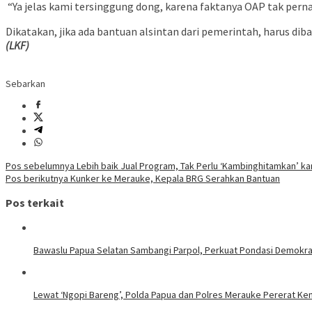
“Ya jelas kami tersinggung dong, karena faktanya OAP tak pern
Dikatakan, jika ada bantuan alsintan dari pemerintah, harus di
(LKF)
Sebarkan
Navigasi
Pos sebelumnya
Lebih baik Jual Program, Tak Perlu ‘Kambinghitamkan’ ka
Pos berikutnya
Kunker ke Merauke, Kepala BRG Serahkan Bantuan
pos
Pos terkait
Bawaslu Papua Selatan Sambangi Parpol, Perkuat Pondasi Demokraa
Lewat ‘Ngopi Bareng’, Polda Papua dan Polres Merauke Pererat Ke