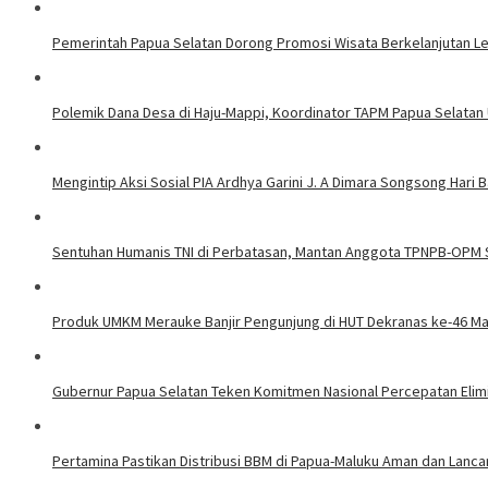
Pemerintah Papua Selatan Dorong Promosi Wisata Berkelanjutan L
Polemik Dana Desa di Haju-Mappi, Koordinator TAPM Papua Selatan 
Mengintip Aksi Sosial PIA Ardhya Garini J. A Dimara Songsong Hari B
Sentuhan Humanis TNI di Perbatasan, Mantan Anggota TPNPB-OPM 
Produk UMKM Merauke Banjir Pengunjung di HUT Dekranas ke-46 M
Gubernur Papua Selatan Teken Komitmen Nasional Percepatan Elimi
Pertamina Pastikan Distribusi BBM di Papua-Maluku Aman dan Lanca