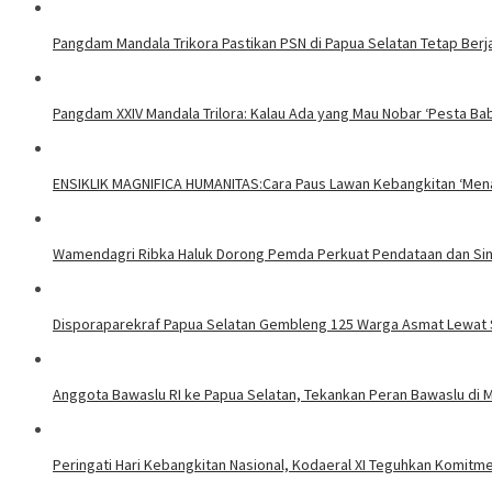
Pangdam Mandala Trikora Pastikan PSN di Papua Selatan Tetap Berj
​Pangdam XXIV Mandala Trilora: Kalau Ada yang Mau Nobar ‘Pesta Ba
ENSIKLIK MAGNIFICA HUMANITAS:Cara Paus Lawan Kebangkitan ‘Mena
Wamendagri Ribka Haluk Dorong Pemda Perkuat Pendataan dan Sin
Disporaparekraf Papua Selatan Gembleng 125 Warga Asmat Lewat S
Anggota Bawaslu RI ke Papua Selatan, Tekankan Peran Bawaslu di 
Peringati Hari Kebangkitan Nasional, Kodaeral XI Teguhkan Komit