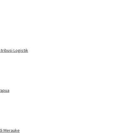
ribusi Logistik
Papua
di Merauke