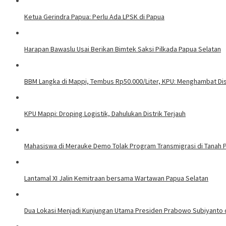
Ketua Gerindra Papua: Perlu Ada LPSK di Papua
Harapan Bawaslu Usai Berikan Bimtek Saksi Pilkada Papua Selatan
BBM Langka di Mappi, Tembus Rp50.000/Liter, KPU: Menghambat Dist
KPU Mappi: Droping Logistik, Dahulukan Distrik Terjauh
Mahasiswa di Merauke Demo Tolak Program Transmigrasi di Tanah 
Lantamal XI Jalin Kemitraan bersama Wartawan Papua Selatan
Dua Lokasi Menjadi Kunjungan Utama Presiden Prabowo Subiyanto 