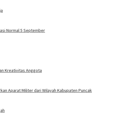
ja
masi Normal 5 September
dan Kreativitas Anggota
an Aparat Militer dari Wilayah Kabupaten Puncak
gah