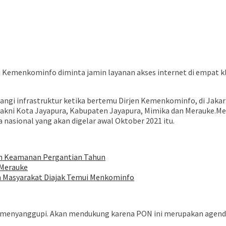
 Kemenkominfo diminta jamin layanan akses internet di empat k
gi infrastruktur ketika bertemu Dirjen Kemenkominfo, di Jakart
ni Kota Jayapura, Kabupaten Jayapura, Mimika dan Merauke.Menuru
asional yang akan digelar awal Oktober 2021 itu.
kan Keamanan Pergantian Tahun
-Merauke
an Masyarakat Diajak Temui Menkominfo
a menyanggupi. Akan mendukung karena PON ini merupakan agend