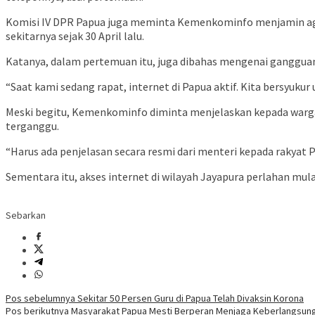
Komisi IV DPR Papua juga meminta Kemenkominfo menjamin agar t
sekitarnya sejak 30 April lalu.
Katanya, dalam pertemuan itu, juga dibahas mengenai gangguan 
“Saat kami sedang rapat, internet di Papua aktif. Kita bersyuku
Meski begitu, Kemenkominfo diminta menjelaskan kepada warga 
terganggu.
“Harus ada penjelasan secara resmi dari menteri kepada rakyat 
Sementara itu, akses internet di wilayah Jayapura perlahan mulai
Sebarkan
Navigasi
Pos sebelumnya
Sekitar 50 Persen Guru di Papua Telah Divaksin Korona
Pos berikutnya
Masyarakat Papua Mesti Berperan Menjaga Keberlangsun