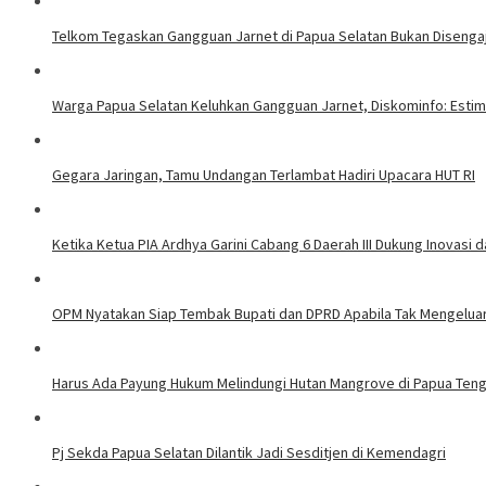
Telkom Tegaskan Gangguan Jarnet di Papua Selatan Bukan Disenga
Warga Papua Selatan Keluhkan Gangguan Jarnet, Diskominfo: Esti
Gegara Jaringan, Tamu Undangan Terlambat Hadiri Upacara HUT RI
Ketika Ketua PIA Ardhya Garini Cabang 6 Daerah III Dukung Inovasi 
OPM Nyatakan Siap Tembak Bupati dan DPRD Apabila Tak Mengeluark
Harus Ada Payung Hukum Melindungi Hutan Mangrove di Papua Ten
Pj Sekda Papua Selatan Dilantik Jadi Sesditjen di Kemendagri