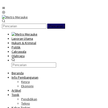
Loncat
ke
Menu
konten
Mobile
Pencarian
Laporan Utama
Hukum & Kriminal
Politik
Cakrawala
Olahraga
Beranda
Info Pembangunan
Kesra
Ekonomi
Artikel
Topik
Pendidikan
Tekno
Kabar Terkini