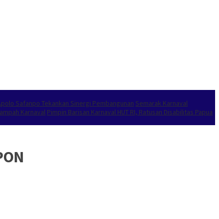
 Apolo Safanpo Tekankan Sinergi Pembangunan
Semarak Karnaval
Sampah Karnaval
Pimpin Barisan Karnaval HUT RI, Ratusan Disabilitas Papua
 PON