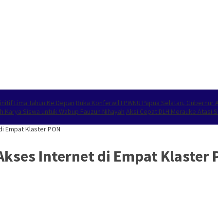
nitif Lima Tahun Ke Depan
Buka Konferwil I PWNU Papua Selatan, Gubernur
 Karya Siswa untuk Wabup Fauzun Nihayah
Aksi Cepat DLH Merauke Atasi 
di Empat Klaster PON
ses Internet di Empat Klaster