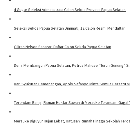
4 Gugur Seleksi Administrasi Calon Sekda Provinsi Papua Selatan
Seleksi Sekda Papua Selatan Diminati, 12 Calon Resmi Mendaftar
Giliran Nelson Sasarari Daftar Calon Sekda Papua Selatan
Demi Membangun Papua Selatan, Petrus Mahuse “Turun Gunung” Si
Dari Syukuran Pemenangan, Apolo Safanpo Minta Semua Bersatu M
Terendam Banjir, Ribuan Hektar Sawah di Merauke Terancam Gagal
Merauke Diguyur Hujan Lebat, Ratusan Rumah Hingga Sekolah Terd