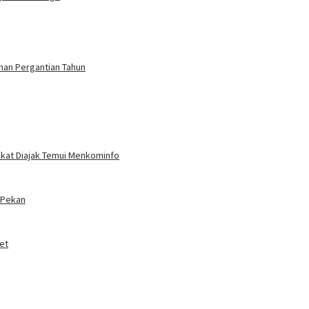
nan Pergantian Tahun
akat Diajak Temui Menkominfo
 Pekan
et