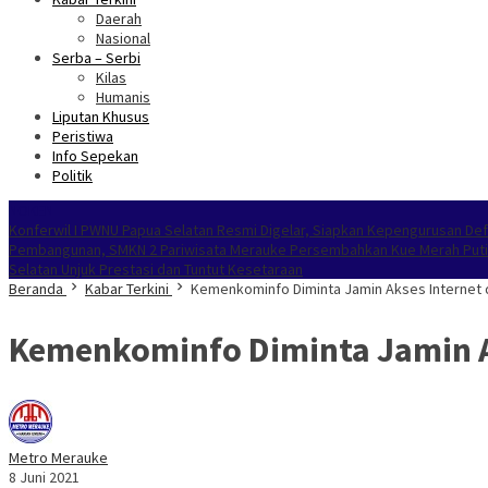
Daerah
Nasional
Serba – Serbi
Kilas
Humanis
Liputan Khusus
Peristiwa
Info Sepekan
Politik
NOKEN
Konferwil I PWNU Papua Selatan Resmi Digelar, Siapkan Kepengurusan Defi
Pembangunan, SMKN 2 Pariwisata Merauke Persembahkan Kue Merah Putih
Selatan Unjuk Prestasi dan Tuntut Kesetaraan
Beranda
Kabar Terkini
Kemenkominfo Diminta Jamin Akses Internet 
Kemenkominfo Diminta Jamin Ak
Metro Merauke
8 Juni 2021