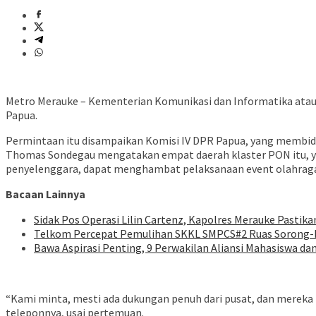
Metro Merauke – Kementerian Komunikasi dan Informatika atau
Papua.
Permintaan itu disampaikan Komisi IV DPR Papua, yang membidan
Thomas Sondegau mengatakan empat daerah klaster PON itu, yak
penyelenggara, dapat menghambat pelaksanaan event olahraga n
Bacaan Lainnya
Sidak Pos Operasi Lilin Cartenz, Kapolres Merauke Pasti
Telkom Percepat Pemulihan SKKL SMPCS#2 Ruas Sorong
Bawa Aspirasi Penting, 9 Perwakilan Aliansi Mahasiswa d
“Kami minta, mesti ada dukungan penuh dari pusat, dan merek
teleponnya, usai pertemuan.