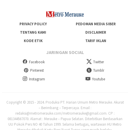
PRIVACY POLICY
PEDOMAN MEDIA SIBER
TENTANG KAMI
DISCLAIMER
KODE ETIK
TARIF IKLAN
JARINGAN SOCIAL
Facebook
Twitter
Pinterest
Tumblr
Instagram
Youtube
Copyright © 2015 - 2024. Produksi PT. Harian Umum Metro Merauke. Akurat
– Berimbang – Terpercaya. Email :
redaksi@metromerauke.com/metromerauke@gmail.com. CP :
081344567070. Alamat : Merauke – Papua Selatan. Diterbitkan Berdasarkan
UU Pokok Pers NO 40 Tahun 1999. Selama bertugas, wartawan HU Metro
Merauke dibekali Kartu Pers/Surat Tugas yang masih berlaku.