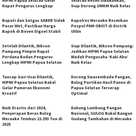
HIPMI Papua Selatan Gelar
Selatan Resmi Dikukuhkan,
Rapat Pengurus Lengkap
Siap Dorong UMKM Naik Kelas
Bupati dan Satgas SABER Sidak
Kapolres Merauke Resmikan
Pasar Wet, Pastikan Harga
Pospol PAM OBVIT di Distrik
Bapok di Boven Digoel Stabil
Ulilin
Setelah Dilantik, Nikson
Siap Dilantik, Nikson Pampang:
Pampang Pimpin Rapat
Jadikan HIPMI Papua Selatan
Perdana Badan Pengurus
Wadah Pengusaha ‘Kaki Abu’
Lengkap HIPMI Papua Selatan
Naik Kelas
Tancap Gas! Usai Dilantik,
Dorong Swasembada Pangan,
HIPMI Papua Selatan Bakal
Bulog Pastikan Hasil Panen di
Gelar Pameran Ekonomi
Papua Selatan Terserap
Kreatif
Optimal
Naik Drastis dari 2024,
Dukung Lumbung Pangan
Penyerapan Beras Bulog
Nasional, GULOG Bakal Bangun
Merauke Tembus 22.293 Ton di
Gudang Tambahan di Merauke
2025