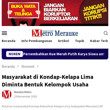
Loncat
ke
konten
Menu
Mobile
Beranda
Info Pembangunan
Artikel
Topik
Kabar Terki
n Kue Merah Putih Karya Siswa untuk Wabup Fauzun Nihayah
NOKEN
Beranda
Ekonomi
Masyarakat di Kondap-Kelapa Lima
Diminta Bentuk Kelompok Usaha
Redaksi Metro
29 November 2020
Puluhan masyarakat Kondap-Kelurahan Kelapa Lima, Kabupaten Merauke | LKF