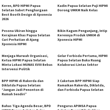
Keren, BPD HIPMI Papua
Kadin Papua Selatan Puji HIPMI
Selatan Sabet Penghargaan
Dorong UMKM Naik Kelas
Best Booth Design di Xponesia
2026
Pesona Ukiran hingga
Bikin Kagum Pengunjung, Intip
Kerajinan Khas Papua Selatan
Kerennya Produk UMKM di
Curi Perhatian di Ajang
Xponesia HIPMI
Xponesia HIPMI
Menjaga Marwah Organisasi,
Gelar Forbisda Pertama, HIPMI
Ketua HIPMI Papua Selatan
Papua Selatan Buka Ruang
Minta Lokasi MUNAS XVIII Bebas
Kolaborasi Lintas Sektor
Intervensi Politik
BPP HIPMI di Rakerda dan
3 Caketum BPP HIPMI Siap
Diklatda Papua Selatan:
Ramaikan Rakerda, Diklatda,
“Jangan Jadi Penonton di
dan Forbisda Papua Selatan
Rumah Sendiri”
Bahas Tiga Agenda Besar, BPD
Pengurus APIMSA Papua