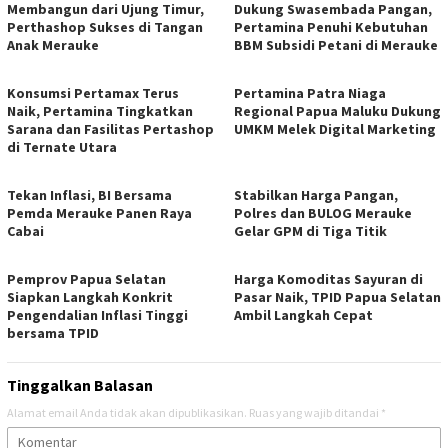
Membangun dari Ujung Timur,
Dukung Swasembada Pangan,
Perthashop Sukses di Tangan
Pertamina Penuhi Kebutuhan
Anak Merauke
BBM Subsidi Petani di Merauke
Konsumsi Pertamax Terus
Pertamina Patra Niaga
Naik, Pertamina Tingkatkan
Regional Papua Maluku Dukung
Sarana dan Fasilitas Pertashop
UMKM Melek Digital Marketing
di Ternate Utara
Tekan Inflasi, BI Bersama
Stabilkan Harga Pangan,
Pemda Merauke Panen Raya
Polres dan BULOG Merauke
Cabai
Gelar GPM di Tiga Titik
Pemprov Papua Selatan
Harga Komoditas Sayuran di
Siapkan Langkah Konkrit
Pasar Naik, TPID Papua Selatan
Pengendalian Inflasi Tinggi
Ambil Langkah Cepat
bersama TPID
Tinggalkan Balasan
Alamat email Anda tidak akan dipublikasikan.
Ruas yang wajib ditandai
*