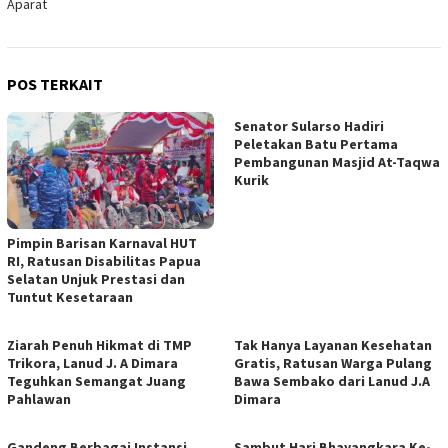
Aparat
POS TERKAIT
Senator Sularso Hadiri
Peletakan Batu Pertama
Pembangunan Masjid At-Taqwa
Kurik
Pimpin Barisan Karnaval HUT
RI, Ratusan Disabilitas Papua
Selatan Unjuk Prestasi dan
Tuntut Kesetaraan
Ziarah Penuh Hikmat di TMP
Tak Hanya Layanan Kesehatan
Trikora, Lanud J. A Dimara
Gratis, Ratusan Warga Pulang
Teguhkan Semangat Juang
Bawa Sembako dari Lanud J.A
Pahlawan
Dimara
Gandeng Berbagai Instansi,
Sambut Hari Bhayangkara Ke-