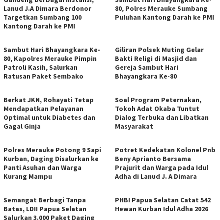
Lanud J.A Dimara Berdonor
80, Polres Merauke Sumbang
Targetkan Sumbang 100
Puluhan Kantong Darah ke PMI
Kantong Darah ke PMI
Sambut Hari Bhayangkara Ke-
Giliran Polsek Muting Gelar
80, Kapolres Merauke Pimpin
Bakti Religi di Masjid dan
Patroli Kasih, Salurkan
Gereja Sambut Hari
Ratusan Paket Sembako
Bhayangkara Ke-80
Berkat JKN, Rohayati Tetap
Soal Program Peternakan,
Mendapatkan Pelayanan
Tokoh Adat Okaba Tuntut
Optimal untuk Diabetes dan
Dialog Terbuka dan Libatkan
Gagal Ginja
Masyarakat
Polres Merauke Potong 9 Sapi
Potret Kedekatan Kolonel Pnb
Kurban, Daging Disalurkan ke
Beny Aprianto Bersama
Panti Asuhan dan Warga
Prajurit dan Warga pada Idul
Kurang Mampu
Adha di Lanud J. A Dimara
​Semangat Berbagi Tanpa
PHBI Papua Selatan Catat 542
Batas, LDII Papua Selatan
Hewan Kurban Idul Adha 2026
Salurkan 3.000 Paket Daging