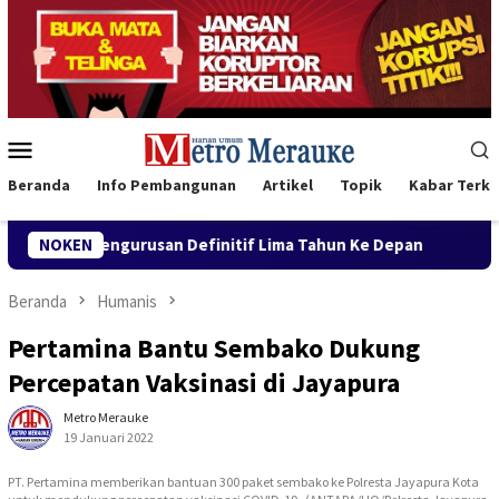
Loncat
ke
konten
Menu
Mobile
Beranda
Info Pembangunan
Artikel
Topik
Kabar Terki
an Definitif Lima Tahun Ke Depan
NOKEN
Buka Konferwil I PWNU
Beranda
Humanis
Pertamina Bantu Sembako Dukung
Percepatan Vaksinasi di Jayapura
Metro Merauke
19 Januari 2022
PT. Pertamina memberikan bantuan 300 paket sembako ke Polresta Jayapura Kota