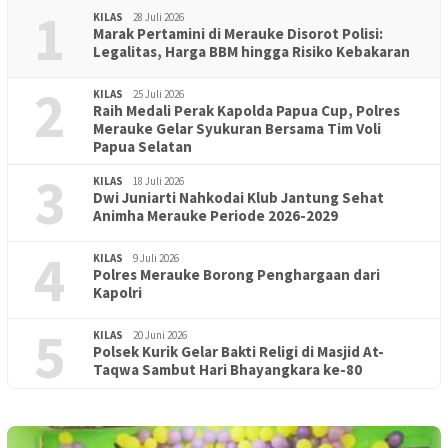
1
KILAS
28 Juli 2026
Marak Pertamini di Merauke Disorot Polisi:
Legalitas, Harga BBM hingga Risiko Kebakaran
2
KILAS
25 Juli 2026
Raih Medali Perak Kapolda Papua Cup, Polres
Merauke Gelar Syukuran Bersama Tim Voli
Papua Selatan
3
KILAS
18 Juli 2026
Dwi Juniarti Nahkodai Klub Jantung Sehat
Animha Merauke Periode 2026-2029
4
KILAS
9 Juli 2026
Polres Merauke Borong Penghargaan dari
Kapolri
5
KILAS
20 Juni 2026
Polsek Kurik Gelar Bakti Religi di Masjid At-
Taqwa Sambut Hari Bhayangkara ke-80