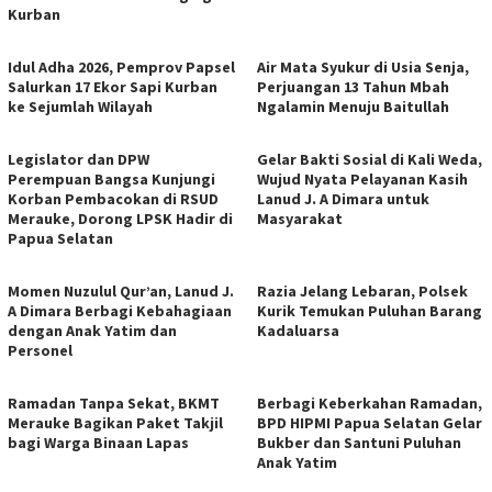
Kurban
Idul Adha 2026, Pemprov Papsel
Air Mata Syukur di Usia Senja,
Salurkan 17 Ekor Sapi Kurban
Perjuangan 13 Tahun Mbah
ke Sejumlah Wilayah
Ngalamin Menuju Baitullah
Legislator dan DPW
Gelar Bakti Sosial di Kali Weda,
Perempuan Bangsa Kunjungi
Wujud Nyata Pelayanan Kasih
Korban Pembacokan di RSUD
Lanud J. A Dimara untuk
Merauke, Dorong LPSK Hadir di
Masyarakat
Papua Selatan
Momen Nuzulul Qur’an, Lanud J.
Razia Jelang Lebaran, Polsek
A Dimara Berbagi Kebahagiaan
Kurik Temukan Puluhan Barang
dengan Anak Yatim dan
Kadaluarsa
Personel
Ramadan Tanpa Sekat, BKMT
Berbagi Keberkahan Ramadan,
Merauke Bagikan Paket Takjil
BPD HIPMI Papua Selatan Gelar
bagi Warga Binaan Lapas
Bukber dan Santuni Puluhan
Anak Yatim