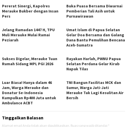
​Pererat Sinergi, Kapolres
Buka Puasa Bersama Diwarnai
Merauke Bukber dengan Insan
Pemberian Tali Asih untuk
Pers
Purnawirawan
Jelang Ramadan 1447 H, TPU
Umat Islam di Papua Selatan
Muli Merauke Mulai Ramai
Gelar Doa Bersama dan Galang
Peziarah
Dana Bantu Pemulihan Bencana
Aceh-Sumatra
Sukses Digelar, Merauke Tuan
Rayakan Harlah, PWNU Papua
Rumah Sidang MPL PGI 2026
Selatan Perdana Gelar Kirab
Napak Tilas
Luar Biasa! Hanya dalam 46
TNI Bangun Fasilitas MCK dan
Jam, Warga Merauke dan
Sumur, Warga Jati-Jati
Donatur Se-Indonesia
Merauke Tak Lagi Kesulitan Air
Kumpulkan Rp400 Juta untuk
Bersih
Ambulance ACBT
Tinggalkan Balasan
Alamat email Anda tidak akan dipublikasikan.
Ruas yang wajib ditandai
*