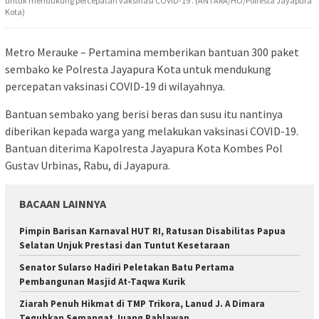
untuk mendukung percepatan vaksinasi COVID-19 . (ANTARA/HO/Polresta Jayapura
Kota)
Metro Merauke – Pertamina memberikan bantuan 300 paket
sembako ke Polresta Jayapura Kota untuk mendukung
percepatan vaksinasi COVID-19 di wilayahnya.
Bantuan sembako yang berisi beras dan susu itu nantinya
diberikan kepada warga yang melakukan vaksinasi COVID-19.
Bantuan diterima Kapolresta Jayapura Kota Kombes Pol
Gustav Urbinas, Rabu, di Jayapura.
BACAAN LAINNYA
Pimpin Barisan Karnaval HUT RI, Ratusan Disabilitas Papua
Selatan Unjuk Prestasi dan Tuntut Kesetaraan
Senator Sularso Hadiri Peletakan Batu Pertama
Pembangunan Masjid At-Taqwa Kurik
Ziarah Penuh Hikmat di TMP Trikora, Lanud J. A Dimara
Teguhkan Semangat Juang Pahlawan