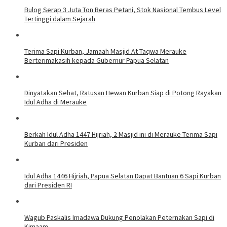
Bulog Serap 3 Juta Ton Beras Petani, Stok Nasional Tembus Level
Tertinggi dalam Sejarah
Terima Sapi Kurban, Jamaah Masjid At Taqwa Merauke
Berterimakasih kepada Gubernur Papua Selatan
Dinyatakan Sehat, Ratusan Hewan Kurban Siap di Potong Rayakan
Idul Adha di Merauke
Berkah Idul Adha 1447 Hijriah, 2 Masjid ini di Merauke Terima Sapi
Kurban dari Presiden
Idul Adha 1446 Hijriah, Papua Selatan Dapat Bantuan 6 Sapi Kurban
dari Presiden RI
Wagub Paskalis Imadawa Dukung Penolakan Peternakan Sapi di
Kimaam