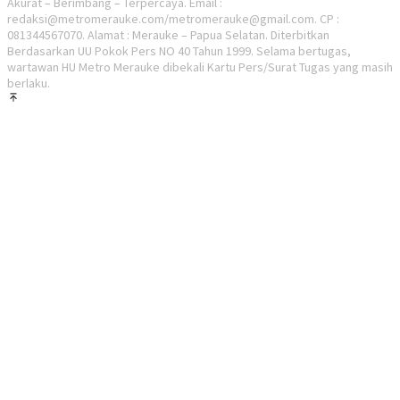
Akurat – Berimbang – Terpercaya. Email :
redaksi@metromerauke.com/metromerauke@gmail.com. CP :
081344567070. Alamat : Merauke – Papua Selatan. Diterbitkan
Berdasarkan UU Pokok Pers NO 40 Tahun 1999. Selama bertugas,
wartawan HU Metro Merauke dibekali Kartu Pers/Surat Tugas yang masih
berlaku.