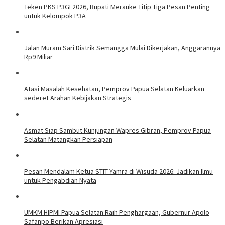
Teken PKS P3GI 2026, Bupati Merauke Titip Tiga Pesan Penting
untuk Kelompok P3A
Jalan Muram Sari Distrik Semangga Mulai Dikerjakan, Anggarannya
Rp9 Miliar
Atasi Masalah Kesehatan, Pemprov Papua Selatan Keluarkan
sederet Arahan Kebijakan Strategis
Asmat Siap Sambut Kunjungan Wapres Gibran, Pemprov Papua
Selatan Matangkan Persiapan
Pesan Mendalam Ketua STIT Yamra di Wisuda 2026: Jadikan Ilmu
untuk Pengabdian Nyata
UMKM HIPMI Papua Selatan Raih Penghargaan, Gubernur Apolo
Safanpo Berikan Apresiasi