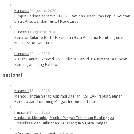
Humanis
8 Agustus 2026
Pimpin Barisan Karnaval HUT RI, Ratusan Disabilitas Papua Selatan
Unjuk Prestasi dan Tuntut Kesetaraan
Humanis
1 Agustus 2026
Senator Sularso Hadiri Peletakan Batu Pertama Pembangunan
Masjid At-Taqwa Kurik
Humanis
28 Juli 2026
Ziarah Penuh Hikmat di TMP Trikora, Lanud J. A Dimara Teguhkan
Semangat Juang Pahlawan
Nasional
Nasional
15 Juli 2026
Menko Pangan Serap Aspirasi Daerah, KSPEAN Papua Selatan
Bersiap Jadi Lumbung Pangan Indonesia Timur
Nasional
14 Juli 2026
Kunker di Merauke, Menko Pangan Tekankan Pentingnya
Sosialisasi dan Dukungan Pembangun Sentra Pangan
Info Sepekan
,
Nasional
4 Juli 2026