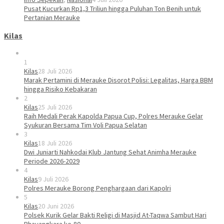
Pusat Kucurkan Rp1,3 Triliun hingga Puluhan Ton Benih untuk
Pertanian Merauke
Kilas
1
Kilas
28 Juli 2026
Marak Pertamini di Merauke Disorot Polisi: Legalitas, Harga BBM
hingga Risiko Kebakaran
2
Kilas
25 Juli 2026
Raih Medali Perak Kapolda Papua Cup, Polres Merauke Gelar
Syukuran Bersama Tim Voli Papua Selatan
3
Kilas
18 Juli 2026
Dwi Juniarti Nahkodai Klub Jantung Sehat Animha Merauke
Periode 2026-2029
4
Kilas
9 Juli 2026
Polres Merauke Borong Penghargaan dari Kapolri
5
Kilas
20 Juni 2026
Polsek Kurik Gelar Bakti Religi di Masjid At-Taqwa Sambut Hari