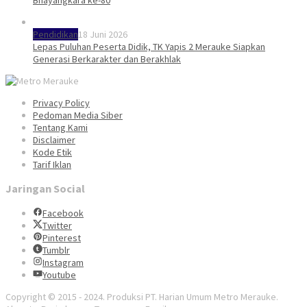
Bhayangkara ke-80
Pendidikan
18 Juni 2026
Lepas Puluhan Peserta Didik, TK Yapis 2 Merauke Siapkan
Generasi Berkarakter dan Berakhlak
Privacy Policy
Pedoman Media Siber
Tentang Kami
Disclaimer
Kode Etik
Tarif Iklan
Jaringan Social
Facebook
Twitter
Pinterest
Tumblr
Instagram
Youtube
Copyright © 2015 - 2024. Produksi PT. Harian Umum Metro Merauke.