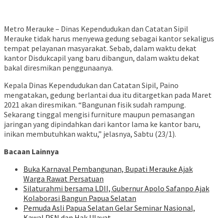
Metro Merauke – Dinas Kependudukan dan Catatan Sipil
Merauke tidak harus menyewa gedung sebagai kantor sekaligus
tempat pelayanan masyarakat. Sebab, dalam waktu dekat
kantor Disdukcapil yang baru dibangun, dalam waktu dekat
bakal diresmikan penggunaanya.
Kepala Dinas Kependudukan dan Catatan Sipil, Paino
mengatakan, gedung berlantai dua itu ditargetkan pada Maret
2021 akan diresmikan. “Bangunan fisik sudah rampung.
Sekarang tinggal mengisi furniture maupun pemasangan
jaringan yang dipindahkan dari kantor lama ke kantor baru,
inikan membutuhkan waktu,” jelasnya, Sabtu (23/1).
Bacaan Lainnya
Buka Karnaval Pembangunan, Bupati Merauke Ajak
Warga Rawat Persatuan
Silaturahmi bersama LDII, Gubernur Apolo Safanpo Ajak
Kolaborasi Bangun Papua Selatan
Pemuda Asli Papua Selatan Gelar Seminar Nasional,
Kawal PSN dan Hak Ulayat