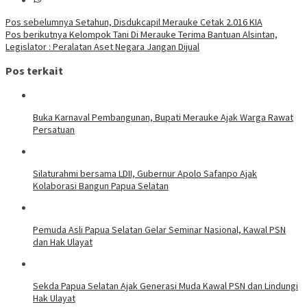
Navigasi
Pos sebelumnya
Setahun, Disdukcapil Merauke Cetak 2.016 KIA
Pos berikutnya
Kelompok Tani Di Merauke Terima Bantuan Alsintan,
pos
Legislator : Peralatan Aset Negara Jangan Dijual
Pos terkait
Buka Karnaval Pembangunan, Bupati Merauke Ajak Warga Rawat
Persatuan
Silaturahmi bersama LDII, Gubernur Apolo Safanpo Ajak
Kolaborasi Bangun Papua Selatan
Pemuda Asli Papua Selatan Gelar Seminar Nasional, Kawal PSN
dan Hak Ulayat
Sekda Papua Selatan Ajak Generasi Muda Kawal PSN dan Lindungi
Hak Ulayat