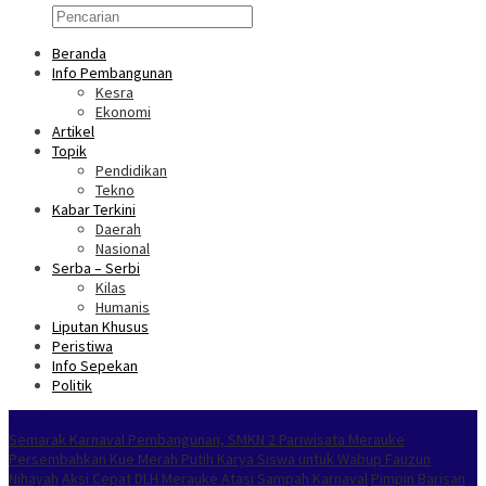
Beranda
Info Pembangunan
Kesra
Ekonomi
Artikel
Topik
Pendidikan
Tekno
Kabar Terkini
Daerah
Nasional
Serba – Serbi
Kilas
Humanis
Liputan Khusus
Peristiwa
Info Sepekan
Politik
NOKEN
Semarak Karnaval Pembangunan, SMKN 2 Pariwisata Merauke
Persembahkan Kue Merah Putih Karya Siswa untuk Wabup Fauzun
Nihayah
Aksi Cepat DLH Merauke Atasi Sampah Karnaval
Pimpin Barisan