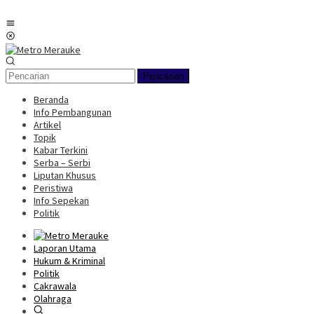
Loncat
ke
Menu
konten
Mobile
Pencarian
Beranda
Info Pembangunan
Artikel
Topik
Kabar Terkini
Serba – Serbi
Liputan Khusus
Peristiwa
Info Sepekan
Politik
Laporan Utama
Hukum & Kriminal
Politik
Cakrawala
Olahraga