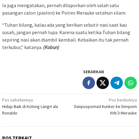
Ia juga mengatakan, pernah dilaporkan oleh salah satu
pasangan calon (paslon) ke Polres Merauke setahun silam.
“Tuhan bilang, kalau ada yang berikan sebutir nasi saat kau
susah, jangan pernah lupa. Karena suatu ketika Tuhan bilang
sepiring nasi akan diambil kembali. Kebaikan itu tak pernah
terkubur,” katanya.
(Kobun)
SEBARKAN
Navigasi
Pos sebelumnya
Pos berikutnya
Hidup Baik di Kolong Langit ala
Danpuspomad Kunker ke Denpom
pos
Ronaldo
XVII/3 Merauke
POS TERKAIT