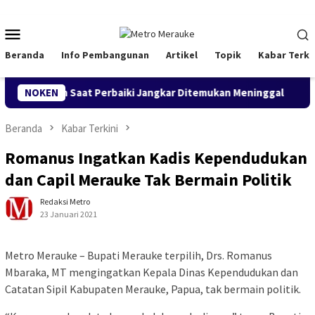
Loncat
ke
Menu
konten
Mobile
Beranda
Info Pembangunan
Artikel
Topik
Kabar Terki
 Terjatuh Saat Perbaiki Jangkar Ditemukan Meninggal
NOKEN
Prog
Beranda
Kabar Terkini
Romanus Ingatkan Kadis Kependudukan
dan Capil Merauke Tak Bermain Politik
Redaksi Metro
23 Januari 2021
Metro Merauke – Bupati Merauke terpilih, Drs. Romanus
Mbaraka, MT mengingatkan Kepala Dinas Kependudukan dan
Catatan Sipil Kabupaten Merauke, Papua, tak bermain politik.