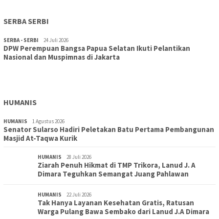
SERBA SERBI
SERBA - SERBI
24 Juli 2026
DPW Perempuan Bangsa Papua Selatan Ikuti Pelantikan
TOPIK
30 Juli 2026
Nasional dan Muspimnas di Jakarta
Wujudkan Sekolah Adiwiyata:SD Inpres Polder Merauke
Gandeng TNI-Polri Gelar Karya Bakti dan Kampanye…
HUMANIS
HUMANIS
1 Agustus 2026
Senator Sularso Hadiri Peletakan Batu Pertama Pembangunan
Masjid At-Taqwa Kurik
HUMANIS
28 Juli 2026
Ziarah Penuh Hikmat di TMP Trikora, Lanud J. A
Dimara Teguhkan Semangat Juang Pahlawan
HUMANIS
22 Juli 2026
Tak Hanya Layanan Kesehatan Gratis, Ratusan
Warga Pulang Bawa Sembako dari Lanud J.A Dimara