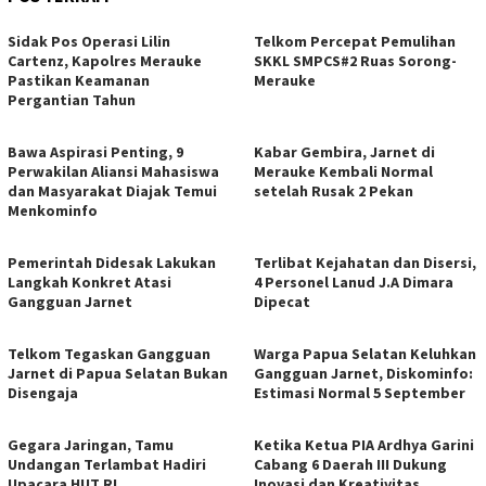
Sidak Pos Operasi Lilin
Telkom Percepat Pemulihan
Cartenz, Kapolres Merauke
SKKL SMPCS#2 Ruas Sorong-
Pastikan Keamanan
Merauke
Pergantian Tahun
Bawa Aspirasi Penting, 9
Kabar Gembira, Jarnet di
Perwakilan Aliansi Mahasiswa
Merauke Kembali Normal
dan Masyarakat Diajak Temui
setelah Rusak 2 Pekan
Menkominfo
Pemerintah Didesak Lakukan
Terlibat Kejahatan dan Disersi,
Langkah Konkret Atasi
4 Personel Lanud J.A Dimara
Gangguan Jarnet
Dipecat
Telkom Tegaskan Gangguan
Warga Papua Selatan Keluhkan
Jarnet di Papua Selatan Bukan
Gangguan Jarnet, Diskominfo:
Disengaja
Estimasi Normal 5 September
Gegara Jaringan, Tamu
Ketika Ketua PIA Ardhya Garini
Undangan Terlambat Hadiri
Cabang 6 Daerah III Dukung
Upacara HUT RI
Inovasi dan Kreativitas