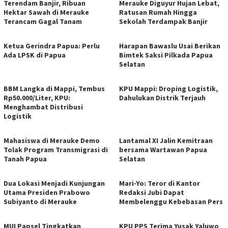
Terendam Banjir, Ribuan
Merauke Diguyur Hujan Lebat,
Hektar Sawah di Merauke
Ratusan Rumah Hingga
Terancam Gagal Tanam
Sekolah Terdampak Banjir
Ketua Gerindra Papua: Perlu
Harapan Bawaslu Usai Berikan
Ada LPSK di Papua
Bimtek Saksi Pilkada Papua
Selatan
BBM Langka di Mappi, Tembus
KPU Mappi: Droping Logistik,
Rp50.000/Liter, KPU:
Dahulukan Distrik Terjauh
Menghambat Distribusi
Logistik
Mahasiswa di Merauke Demo
Lantamal XI Jalin Kemitraan
Tolak Program Transmigrasi di
bersama Wartawan Papua
Tanah Papua
Selatan
Dua Lokasi Menjadi Kunjungan
Mari-Yo: Teror di Kantor
Utama Presiden Prabowo
Redaksi Jubi Dapat
Subiyanto di Merauke
Membelenggu Kebebasan Pers
MUI Papsel Tingkatkan
KPU PPS Terima Yusak Yaluwo