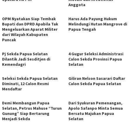
Anggota
OPM Nyatakan Siap Tembak
Harus Ada Payung Hukum
Bupati dan DPRD Apabila Tak
Melindungi Hutan Mangrove di
Mengeluarkan Aparat Militer
Papua Tengah
dari Wilayah Kabupaten
Puncak
Pj Sekda Papua Selatan
4 Gugur Seleksi Administrasi
Dilantik Jadi Sesditjen di
Calon Sekda Provinsi Papua
Kemendagri
Selatan
Seleksi Sekda Papua Selatan
Giliran Nelson Sasarari Daftar
Diminati, 12 Calon Resmi
Calon Sekda Papua Selatan
Mendaftar
Demi Membangun Papua
Dari Syukuran Pemenangan,
Selatan, Petrus Mahuse “Turun
Apolo Safanpo Minta Semua
Gunung” Siap Bertarung
Bersatu Majukan Papua
Menjadi Sekda
Selatan