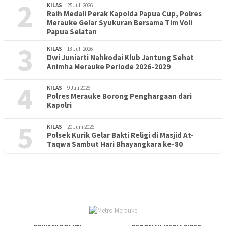
2
KILAS
25 Juli 2026
Raih Medali Perak Kapolda Papua Cup, Polres
Merauke Gelar Syukuran Bersama Tim Voli
Papua Selatan
3
KILAS
18 Juli 2026
Dwi Juniarti Nahkodai Klub Jantung Sehat
Animha Merauke Periode 2026-2029
4
KILAS
9 Juli 2026
Polres Merauke Borong Penghargaan dari
Kapolri
5
KILAS
20 Juni 2026
Polsek Kurik Gelar Bakti Religi di Masjid At-
PENDIDIKAN
18 Juni 2026
Taqwa Sambut Hari Bhayangkara ke-80
Lepas Puluhan Peserta Didik, TK Yapis 2 Merauke Siapkan
Generasi Berkarakter dan Berakhlak