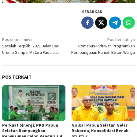
SEBARKAN
Navigasi
Pos sebelumnya
Pos berikutnya
Setelah Terpilih, 2021 Jalan Dari
Romanus-Riduwan Programkan
pos
Urumb Sampai Matara Pasti Licin
Pembangunan Rumah Beton Warga
POS TERKAIT
Perkuat Sinergi, PKB Papua
Golkar Papua Selatan Gelar
Selatan Rampungkan
Rakorda, Konsolidasi Benahi
Penyusunan Calon Pengurus 4
Stuktur