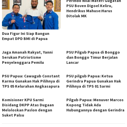
Perindo Nilai Materi Gugatan
PSU Boven Digoel Keliru,
Hendrikus Mahuse:Harus
Ditolak MK
Dua Figur Ini Siap Bangun
Empat DPD BMI di Papua
Jaga Amanah Rakyat, Yanni
PSU Pilgub Papua di Bonggo
Serukan Patriotisme
dan Bonggo Timur Berjalan
Penyelenggara Pemilu
Lancar
PSU Papua: Cawagub Constant
PSU pilgub Papua: Ketua
Karma Gunakan Hak Pilihnya di
Gerindra Papua Gunakan Hak
TPS 05 Kelurahan Angkasapura
Pilihnya di TPS 01 Sarmi
Komisioner KPU Sarmi
Pilgub Papua: Menuver Marcos
Disidang DKPP Atas Dugaan
Kopong Tidak Ada
Meloloskan Paslon dengan
Hubungannya dengan Gerindra
Suket Palsu