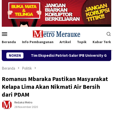
Loncat
ke
konten
Menu
Mobile
Beranda
Info Pembangunan
Artikel
Topik
Kabar Terki
i Patriot-Salor IPB University Gandeng Dinas Perikanan Merauk
NOKEN
Beranda
Politik
Romanus Mbaraka Pastikan Masyarakat
Kelapa Lima Akan Nikmati Air Bersih
dari PDAM
Redaksi Metro
28 November 2020