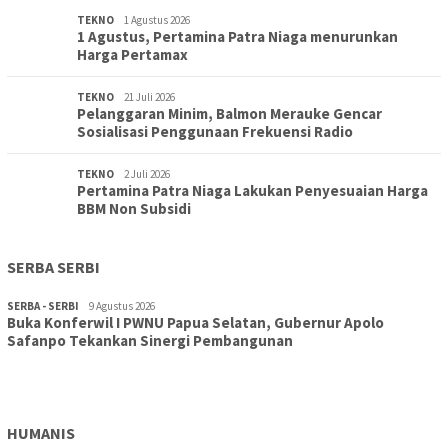
TEKNO
1 Agustus 2026
1 Agustus, Pertamina Patra Niaga menurunkan
Harga Pertamax
TEKNO
21 Juli 2026
Pelanggaran Minim, Balmon Merauke Gencar
Sosialisasi Penggunaan Frekuensi Radio
TEKNO
2 Juli 2026
Pertamina Patra Niaga Lakukan Penyesuaian Harga
BBM Non Subsidi
SERBA SERBI
SERBA - SERBI
9 Agustus 2026
Buka Konferwil I PWNU Papua Selatan, Gubernur Apolo
TOPIK
9 Agustus 2026
Safanpo Tekankan Sinergi Pembangunan
Konferwil I PWNU Papua Selatan Resmi Digelar, Siapkan
Kepengurusan Definitif Lima Tahun Ke Depan
HUMANIS