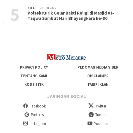
5
KILAS
20 Juni 2026
Polsek Kurik Gelar Bakti Religi di Masjid At-
PENDIDIKAN
18 Juni 2026
Taqwa Sambut Hari Bhayangkara ke-80
Lepas Puluhan Peserta Didik, TK Yapis 2 Merauke Siapkan
Generasi Berkarakter dan Berakhlak
PRIVACY POLICY
PEDOMAN MEDIA SIBER
TENTANG KAMI
DISCLAIMER
KODE ETIK
TARIF IKLAN
JARINGAN SOCIAL
Facebook
Twitter
Pinterest
Tumblr
Instagram
Youtube