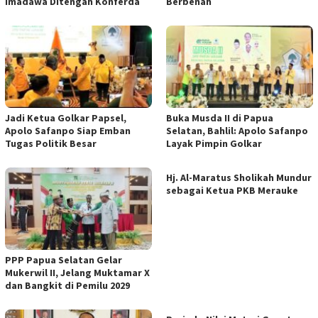
Imadawa Ditengah Konferda
Berbenah
Jadi Ketua Golkar Papsel,
Buka Musda II di Papua
Apolo Safanpo Siap Emban
Selatan, Bahlil: Apolo Safanpo
Tugas Politik Besar
Layak Pimpin Golkar
Hj. Al-Maratus Sholikah Mundur
sebagai Ketua PKB Merauke
PPP Papua Selatan Gelar
Mukerwil II, Jelang Muktamar X
dan Bangkit di Pemilu 2029