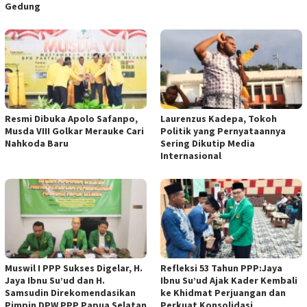
Gedung
Resmi Dibuka Apolo Safanpo,
Laurenzus Kadepa, Tokoh
Musda VIII Golkar Merauke Cari
Politik yang Pernyataannya
Nahkoda Baru
Sering Dikutip Media
Internasional
Muswil I PPP Sukses Digelar, H.
Refleksi 53 Tahun PPP:Jaya
Jaya Ibnu Su’ud dan H.
Ibnu Su’ud Ajak Kader Kembali
Samsudin Direkomendasikan
ke Khidmat Perjuangan dan
Pimpin DPW PPP Papua Selatan
Perkuat Konsolidasi