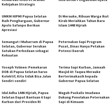
Kebijakan Strategis
UMKM HIPMI Papua Selatan
Di Merauke, Ribuan Warga Ikut
Raih Penghargaan, Gubernur
Kirab Meriahkan Tahun Baru
Apolo Safanpo Berikan
Islam 1448 Hijriah
Apresiasi
Semangat I Muharram di Papua
Peternakan Sapi Program
Selatan, Gubernur Serukan
Pusat, Dinas Hanya Petakan
Satukan Perbedaan sebagai
Potensi Daerah
Kekuatan
Yoseph Yolmen: Pemekaran
Terima Sapi Kurban, Jamaah
DOB di Papua Selatan harus
Masjid At Taqwa Merauke
Kolektif, Kita tidak Bisa Jalan
Berterimakasih kepada
Sendiri-sendiri
Gubernur Papua Selatan
Idul Adha 1446 Hijriah, Papua
Wagub Paskalis Imadawa
Selatan Dapat Bantuan 6 Sapi
Dukung Penolakan Peternakan
Kurban dari Presiden RI
Sapi di Kimaam