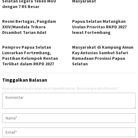
Selatan segera Teken MoU
Masyarakat
dengan 7 RS Besar
Resmi Bertugas, Pangdam
Papua Selatan Matangkan
XXIV/Mandala Trikora
Usulan Prioritas RKPD 2027
Disambut Tarian Adat
lewat Fortembang
Pemprov Papua Selatan
Masyarakat di Kampung Amun
Luncurkan Fortembang,
Kay Antusias Sambut Safari
Pastikan Kelompok Rentan
Ramadaan Provinsi Papua
Terlibat dalam RKPD 2027
Selatan
Tinggalkan Balasan
Alamat email Anda tidak akan dipublikasikan.
Ruas yang wajib ditandai
*