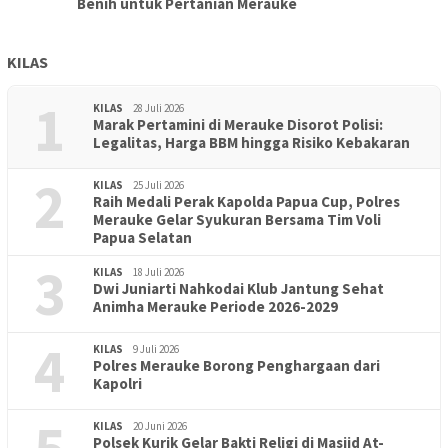
Benih untuk Pertanian Merauke
KILAS
1
KILAS
28 Juli 2026
Marak Pertamini di Merauke Disorot Polisi:
Legalitas, Harga BBM hingga Risiko Kebakaran
2
KILAS
25 Juli 2026
Raih Medali Perak Kapolda Papua Cup, Polres
Merauke Gelar Syukuran Bersama Tim Voli
Papua Selatan
3
KILAS
18 Juli 2026
Dwi Juniarti Nahkodai Klub Jantung Sehat
Animha Merauke Periode 2026-2029
4
KILAS
9 Juli 2026
Polres Merauke Borong Penghargaan dari
Kapolri
5
KILAS
20 Juni 2026
Polsek Kurik Gelar Bakti Religi di Masjid At-