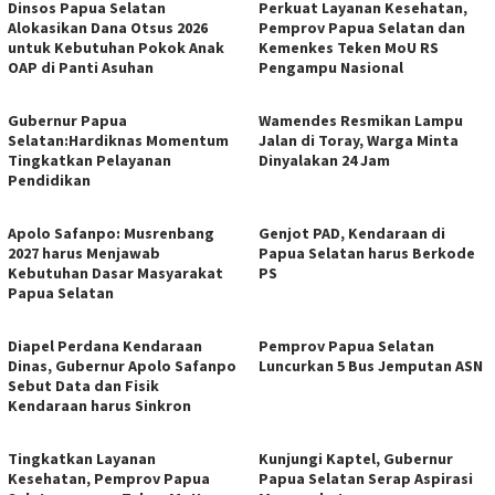
Dinsos Papua Selatan
Perkuat Layanan Kesehatan,
Alokasikan Dana Otsus 2026
Pemprov Papua Selatan dan
untuk Kebutuhan Pokok Anak
Kemenkes Teken MoU RS
OAP di Panti Asuhan
Pengampu Nasional
Gubernur Papua
Wamendes Resmikan Lampu
Selatan:Hardiknas Momentum
Jalan di Toray, Warga Minta
Tingkatkan Pelayanan
Dinyalakan 24 Jam
Pendidikan
Apolo Safanpo: Musrenbang
Genjot PAD, Kendaraan di
2027 harus Menjawab
Papua Selatan harus Berkode
Kebutuhan Dasar Masyarakat
PS
Papua Selatan
Diapel Perdana Kendaraan
Pemprov Papua Selatan
Dinas, Gubernur Apolo Safanpo
Luncurkan 5 Bus Jemputan ASN
Sebut Data dan Fisik
Kendaraan harus Sinkron
Tingkatkan Layanan
Kunjungi Kaptel, Gubernur
Kesehatan, Pemprov Papua
Papua Selatan Serap Aspirasi