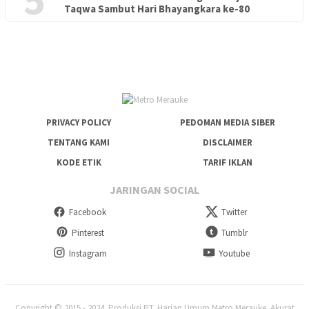
PENDIDIKAN
18 Juni 2026
Taqwa Sambut Hari Bhayangkara ke-80
Lepas Puluhan Peserta Didik, TK Yapis 2 Merauke Siapkan
Generasi Berkarakter dan Berakhlak
PRIVACY POLICY
PEDOMAN MEDIA SIBER
TENTANG KAMI
DISCLAIMER
KODE ETIK
TARIF IKLAN
JARINGAN SOCIAL
Facebook
Twitter
Pinterest
Tumblr
Instagram
Youtube
Copyright © 2015 - 2024. Produksi PT. Harian Umum Metro Merauke. Akurat