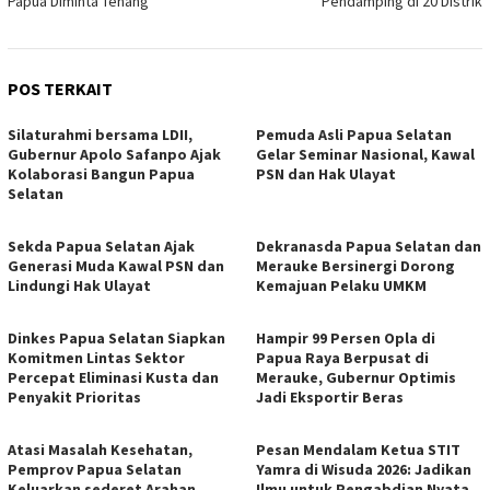
Papua Diminta Tenang
Pendamping di 20 Distrik
POS TERKAIT
Silaturahmi bersama LDII,
Pemuda Asli Papua Selatan
Gubernur Apolo Safanpo Ajak
Gelar Seminar Nasional, Kawal
Kolaborasi Bangun Papua
PSN dan Hak Ulayat
Selatan
Sekda Papua Selatan Ajak
Dekranasda Papua Selatan dan
Generasi Muda Kawal PSN dan
Merauke Bersinergi Dorong
Lindungi Hak Ulayat
Kemajuan Pelaku UMKM
Dinkes Papua Selatan Siapkan
Hampir 99 Persen Opla di
Komitmen Lintas Sektor
Papua Raya Berpusat di
Percepat Eliminasi Kusta dan
Merauke, Gubernur Optimis
Penyakit Prioritas
Jadi Eksportir Beras
Atasi Masalah Kesehatan,
Pesan Mendalam Ketua STIT
Pemprov Papua Selatan
Yamra di Wisuda 2026: Jadikan
Keluarkan sederet Arahan
Ilmu untuk Pengabdian Nyata