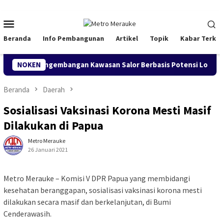
Loncat
ke
Menu
konten
Mobile
Beranda
Info Pembangunan
Artikel
Topik
Kabar Terki
kung Pengembangan Kawasan Salor Berbasis Potensi Lokal
NOKEN
Beranda
Daerah
Sosialisasi Vaksinasi Korona Mesti Masif
Dilakukan di Papua
Metro Merauke
26 Januari 2021
Metro Merauke – Komisi V DPR Papua yang membidangi
kesehatan beranggapan, sosialisasi vaksinasi korona mesti
dilakukan secara masif dan berkelanjutan, di Bumi
Cenderawasih.