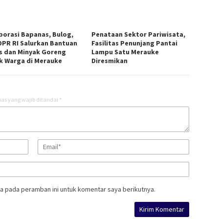
aborasi Bapanas, Bulog,
Penataan Sektor Pariwisata,
DPR RI Salurkan Bantuan
Fasilitas Penunjang Pantai
s dan Minyak Goreng
Lampu Satu Merauke
k Warga di Merauke
Diresmikan
as yang wajib ditandai
*
a pada peramban ini untuk komentar saya berikutnya.