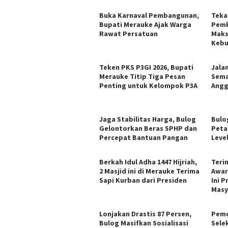
Buka Karnaval Pembangunan,
Tekan
Bupati Merauke Ajak Warga
Pemk
Rawat Persatuan
Maks
Kebu
Teken PKS P3GI 2026, Bupati
Jala
Merauke Titip Tiga Pesan
Sema
Penting untuk Kelompok P3A
Angg
Jaga Stabilitas Harga, Bulog
Bulo
Gelontorkan Beras SPHP dan
Peta
Percepat Bantuan Pangan
Leve
Berkah Idul Adha 1447 Hijriah,
Teri
2 Masjid ini di Merauke Terima
Awar
Sapi Kurban dari Presiden
Ini P
Masy
Lonjakan Drastis 87 Persen,
Pemd
Bulog Masifkan Sosialisasi
Sele