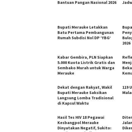
Bantuan Pangan Nasional 2026
Jadw
Bupati Merauke Letakkan
Bupa
Batu Pertama Pembangunan
Peny
Rumah Subdisi Nol DP ‘YBG’
Bulo
2026
Kabar Gembira, PLN Siapkan
Refl
5.000 Kuota Listrik Gratis dan
Menj
Sembako Murah untuk Warga
Beka
Merauke
Kema
Dekat dengan Rakyat, Wakil
119 
Bupati Merauke Saksikan
Mala
Langsung Lomba Tradisional
di Kapsul Waktu
Hasil Tes HIV 18 Pegawai
Dite
Kesbangpol Merauke
Jala
Dinyatakan Negatif, Sukito:
Dike