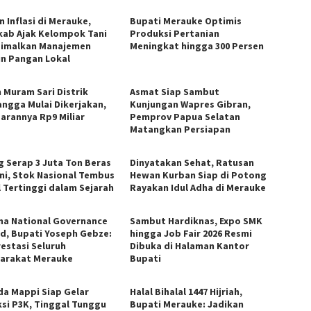
 Inflasi di Merauke,
Bupati Merauke Optimis
ab Ajak Kelompok Tani
Produksi Pertanian
imalkan Manajemen
Meningkat hingga 300 Persen
n Pangan Lokal
n Muram Sari Distrik
Asmat Siap Sambut
ngga Mulai Dikerjakan,
Kunjungan Wapres Gibran,
arannya Rp9 Miliar
Pemprov Papua Selatan
Matangkan Persiapan
g Serap 3 Juta Ton Beras
Dinyatakan Sehat, Ratusan
ni, Stok Nasional Tembus
Hewan Kurban Siap di Potong
l Tertinggi dalam Sejarah
Rayakan Idul Adha di Merauke
ma National Governance
Sambut Hardiknas, Expo SMK
d, Bupati Yoseph Gebze:
hingga Job Fair 2026 Resmi
restasi Seluruh
Dibuka di Halaman Kantor
arakat Merauke
Bupati
a Mappi Siap Gelar
Halal Bihalal 1447 Hijriah,
ksi P3K, Tinggal Tunggu
Bupati Merauke: Jadikan