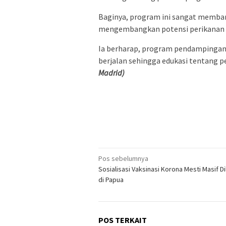
Baginya, program ini sangat memban
mengembangkan potensi perikanan d
Ia berharap, program pendampingan 
berjalan sehingga edukasi tentang 
Madrid)
Navigasi
Pos sebelumnya
Sosialisasi Vaksinasi Korona Mesti Masif D
pos
di Papua
POS TERKAIT