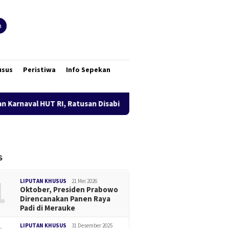
n
usus
Peristiwa
Info Sepekan
, Ratusan Disabilitas Papua Selatan Unjuk Prestasi dan Tuntut K
S
1
LIPUTAN KHUSUS
21 Mei 2026
Oktober, Presiden Prabowo
Direncanakan Panen Raya
Padi di Merauke
LIPUTAN KHUSUS
31 Desember 2025