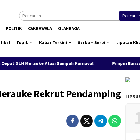
Pencaria
POLITIK
CAKRAWALA
OLAHRAGA
tikel
Topik
Kabar Terkini
Serba – Serbi
Liputan Kh
ke Atasi Sampah Karnaval
Pimpin Barisan Karnaval HUT RI
Merauke Rekrut Pendamping
LIPSU