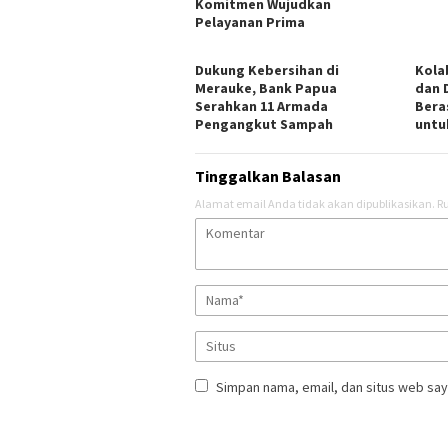
Komitmen Wujudkan
Pelayanan Prima
​Dukung Kebersihan di
​Kol
Merauke, Bank Papua
dan 
Serahkan 11 Armada
Bera
Pengangkut Sampah
untu
Tinggalkan Balasan
Alamat email Anda tidak akan dipublikasikan.
Ru
Simpan nama, email, dan situs web say