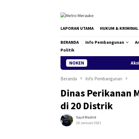
Loncat
ke
konten
LAPORAN UTAMA
HUKUM & KRIMINAL
BERANDA
Info Pembangunan
Ar
Politik
NOKEN
Aksi Cepat DLH Merau
Beranda
Info Pembangunan
Dinas Perikanan 
di 20 Distrik
Sayd Madrid
26 Januari 2021