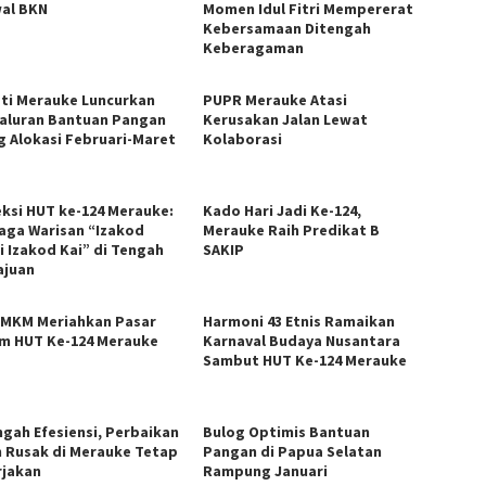
al BKN
Momen Idul Fitri Mempererat
Kebersamaan Ditengah
Keberagaman
ti Merauke Luncurkan
PUPR Merauke Atasi
aluran Bantuan Pangan
Kerusakan Jalan Lewat
g Alokasi Februari-Maret
Kolaborasi
eksi HUT ke-124 Merauke:
Kado Hari Jadi Ke-124,
aga Warisan “Izakod
Merauke Raih Predikat B
i Izakod Kai” di Tengah
SAKIP
juan
UMKM Meriahkan Pasar
Harmoni 43 Etnis Ramaikan
m HUT Ke-124 Merauke
Karnaval Budaya Nusantara
Sambut HUT Ke-124 Merauke
ngah Efesiensi, Perbaikan
Bulog Optimis Bantuan
n Rusak di Merauke Tetap
Pangan di Papua Selatan
rjakan
Rampung Januari