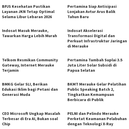
BPJS Kesehatan Pastikan
Pertamina Siap Antisipasi
Layanan JKN Tetap Optimal
Lonjakan Avtur Arus Balik
Selama Libur Lebaran 2026
Tahun Baru
Indosat Masuk Merauke,
Indosat Akselerasi
Tawarkan Harga Lebih Murah
Transformasi Digital dan
Perkuat Infrastruktur Jaringan
di Merauke
Telkom Resmikan Community
Pertamina Tambah Suplai 3.5
Gateway, Internet Merauke
Juta Liter Solar Subsidi di
Terjamin
Papua Selatan
BMKG Gelar SLI, Berikan
BKMT Merauke Gelar Pelatihan
Edukasi Iklim bagi Petani dan
Public Speaking Batch 2,
Generasi Muda
Tingkatkan Kemampuan
Berbicara di Publik
CEO Microsoft Ungkap Masalah
PELNI dan Pelindo Merauke
Terbesar di Era AI, Bukan soal
Perketat Keamanan Pelabuhan
Chip
dengan Teknologi X-Ray