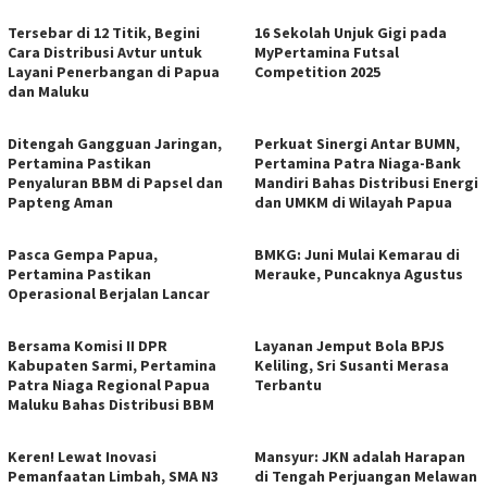
Tersebar di 12 Titik, Begini
16 Sekolah Unjuk Gigi pada
Cara Distribusi Avtur untuk
MyPertamina Futsal
Layani Penerbangan di Papua
Competition 2025
dan Maluku
Ditengah Gangguan Jaringan,
Perkuat Sinergi Antar BUMN,
Pertamina Pastikan
Pertamina Patra Niaga-Bank
Penyaluran BBM di Papsel dan
Mandiri Bahas Distribusi Energi
Papteng Aman
dan UMKM di Wilayah Papua
Pasca Gempa Papua,
BMKG: Juni Mulai Kemarau di
Pertamina Pastikan
Merauke, Puncaknya Agustus
Operasional Berjalan Lancar
Bersama Komisi II DPR
Layanan Jemput Bola BPJS
Kabupaten Sarmi, Pertamina
Keliling, Sri Susanti Merasa
Patra Niaga Regional Papua
Terbantu
Maluku Bahas Distribusi BBM
Keren! Lewat Inovasi
Mansyur: JKN adalah Harapan
Pemanfaatan Limbah, SMA N3
di Tengah Perjuangan Melawan