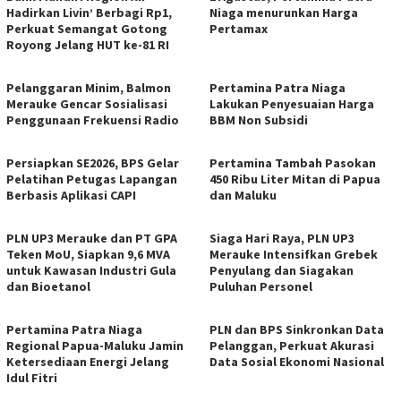
Hadirkan Livin’ Berbagi Rp1,
Niaga menurunkan Harga
Perkuat Semangat Gotong
Pertamax
Royong Jelang HUT ke-81 RI
Pelanggaran Minim, Balmon
Pertamina Patra Niaga
Merauke Gencar Sosialisasi
Lakukan Penyesuaian Harga
Penggunaan Frekuensi Radio
BBM Non Subsidi
Persiapkan SE2026, BPS Gelar
Pertamina Tambah Pasokan
Pelatihan Petugas Lapangan
450 Ribu Liter Mitan di Papua
Berbasis Aplikasi CAPI
dan Maluku
PLN UP3 Merauke dan PT GPA
Siaga Hari Raya, PLN UP3
Teken MoU, Siapkan 9,6 MVA
Merauke Intensifkan Grebek
untuk Kawasan Industri Gula
Penyulang dan Siagakan
dan Bioetanol
Puluhan Personel
Pertamina Patra Niaga
PLN dan BPS Sinkronkan Data
Regional Papua-Maluku Jamin
Pelanggan, Perkuat Akurasi
Ketersediaan Energi Jelang
Data Sosial Ekonomi Nasional
Idul Fitri