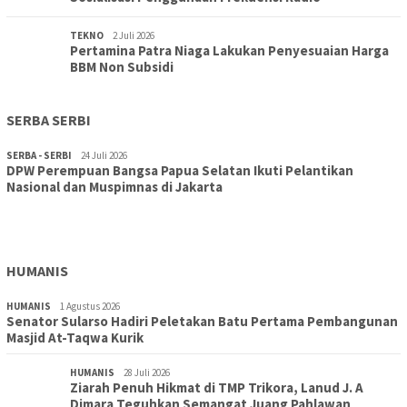
TEKNO
2 Juli 2026
Pertamina Patra Niaga Lakukan Penyesuaian Harga
BBM Non Subsidi
SERBA SERBI
SERBA - SERBI
24 Juli 2026
DPW Perempuan Bangsa Papua Selatan Ikuti Pelantikan
TOPIK
30 Juli 2026
Nasional dan Muspimnas di Jakarta
Wujudkan Sekolah Adiwiyata:SD Inpres Polder Merauke
Gandeng TNI-Polri Gelar Karya Bakti dan Kampanye…
HUMANIS
HUMANIS
1 Agustus 2026
Senator Sularso Hadiri Peletakan Batu Pertama Pembangunan
Masjid At-Taqwa Kurik
HUMANIS
28 Juli 2026
Ziarah Penuh Hikmat di TMP Trikora, Lanud J. A
Dimara Teguhkan Semangat Juang Pahlawan