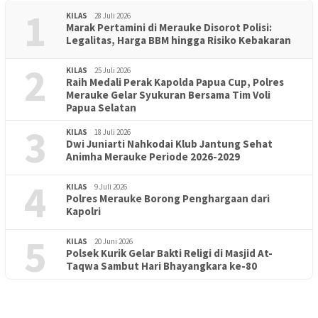
1
KILAS
28 Juli 2026
Marak Pertamini di Merauke Disorot Polisi:
Legalitas, Harga BBM hingga Risiko Kebakaran
2
KILAS
25 Juli 2026
Raih Medali Perak Kapolda Papua Cup, Polres
Merauke Gelar Syukuran Bersama Tim Voli
Papua Selatan
3
KILAS
18 Juli 2026
Dwi Juniarti Nahkodai Klub Jantung Sehat
Animha Merauke Periode 2026-2029
4
KILAS
9 Juli 2026
Polres Merauke Borong Penghargaan dari
Kapolri
5
KILAS
20 Juni 2026
Polsek Kurik Gelar Bakti Religi di Masjid At-
PENDIDIKAN
18 Juni 2026
Taqwa Sambut Hari Bhayangkara ke-80
Lepas Puluhan Peserta Didik, TK Yapis 2 Merauke Siapkan
Generasi Berkarakter dan Berakhlak