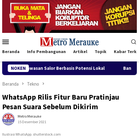
Loncat
ke
konten
Menu
Mobile
Beranda
Info Pembangunan
Artikel
Topik
Kabar Terki
lor Berbasis Potensi Lokal
NOKEN
Bank Mandiri Region XII Had
Beranda
Tekno
WhatsApp Rilis Fitur Baru Pratinjau
Pesan Suara Sebelum Dikirim
Metro Merauke
15 Desember 2021
Ilustrasi WhatsApp. shutterstock.com