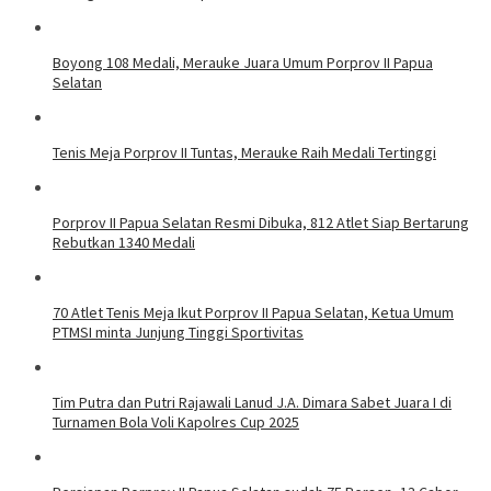
Boyong 108 Medali, Merauke Juara Umum Porprov II Papua
Selatan
Tenis Meja Porprov II Tuntas, Merauke Raih Medali Tertinggi
Porprov II Papua Selatan Resmi Dibuka, 812 Atlet Siap Bertarung
Rebutkan 1340 Medali
70 Atlet Tenis Meja Ikut Porprov II Papua Selatan, Ketua Umum
PTMSI minta Junjung Tinggi Sportivitas
Tim Putra dan Putri Rajawali Lanud J.A. Dimara Sabet Juara I di
Turnamen Bola Voli Kapolres Cup 2025