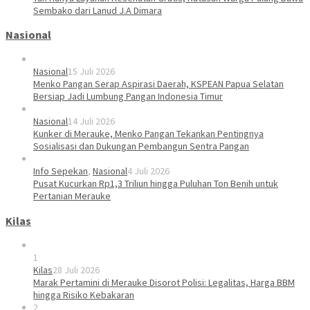
Sembako dari Lanud J.A Dimara
Nasional
Nasional
15 Juli 2026
Menko Pangan Serap Aspirasi Daerah, KSPEAN Papua Selatan
Bersiap Jadi Lumbung Pangan Indonesia Timur
Nasional
14 Juli 2026
Kunker di Merauke, Menko Pangan Tekankan Pentingnya
Sosialisasi dan Dukungan Pembangun Sentra Pangan
Info Sepekan
,
Nasional
4 Juli 2026
Pusat Kucurkan Rp1,3 Triliun hingga Puluhan Ton Benih untuk
Pertanian Merauke
Kilas
1
Kilas
28 Juli 2026
Marak Pertamini di Merauke Disorot Polisi: Legalitas, Harga BBM
hingga Risiko Kebakaran
2