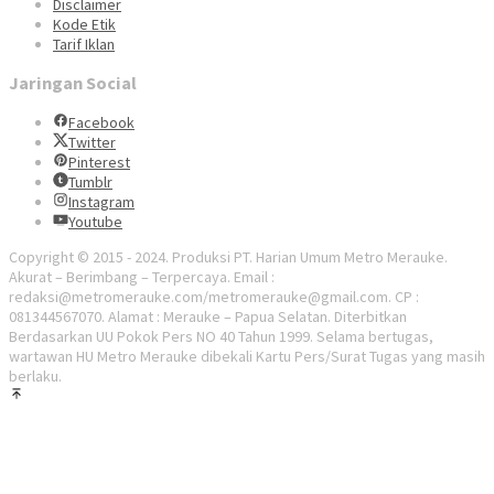
Disclaimer
Kode Etik
Tarif Iklan
Jaringan Social
Facebook
Twitter
Pinterest
Tumblr
Instagram
Youtube
Copyright © 2015 - 2024. Produksi PT. Harian Umum Metro Merauke.
Akurat – Berimbang – Terpercaya. Email :
redaksi@metromerauke.com/metromerauke@gmail.com. CP :
081344567070. Alamat : Merauke – Papua Selatan. Diterbitkan
Berdasarkan UU Pokok Pers NO 40 Tahun 1999. Selama bertugas,
wartawan HU Metro Merauke dibekali Kartu Pers/Surat Tugas yang masih
berlaku.