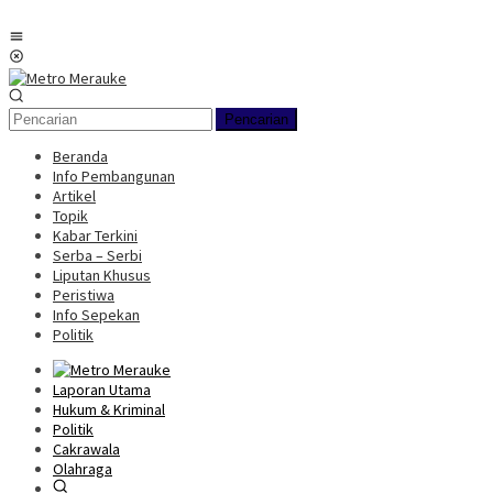
Loncat
ke
Menu
konten
Mobile
Pencarian
Beranda
Info Pembangunan
Artikel
Topik
Kabar Terkini
Serba – Serbi
Liputan Khusus
Peristiwa
Info Sepekan
Politik
Laporan Utama
Hukum & Kriminal
Politik
Cakrawala
Olahraga