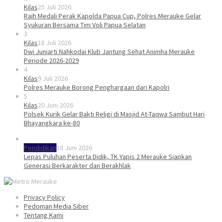
Kilas
25 Juli 2026
Raih Medali Perak Kapolda Papua Cup, Polres Merauke Gelar
Syukuran Bersama Tim Voli Papua Selatan
3
Kilas
18 Juli 2026
Dwi Juniarti Nahkodai Klub Jantung Sehat Animha Merauke
Periode 2026-2029
4
Kilas
9 Juli 2026
Polres Merauke Borong Penghargaan dari Kapolri
5
Kilas
20 Juni 2026
Polsek Kurik Gelar Bakti Religi di Masjid At-Taqwa Sambut Hari
Bhayangkara ke-80
Pendidikan
18 Juni 2026
Lepas Puluhan Peserta Didik, TK Yapis 2 Merauke Siapkan
Generasi Berkarakter dan Berakhlak
Privacy Policy
Pedoman Media Siber
Tentang Kami