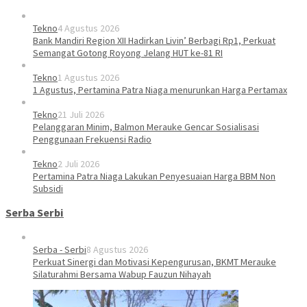
Tekno
4 Agustus 2026
Bank Mandiri Region XII Hadirkan Livin’ Berbagi Rp1, Perkuat
Semangat Gotong Royong Jelang HUT ke-81 RI
Tekno
1 Agustus 2026
1 Agustus, Pertamina Patra Niaga menurunkan Harga Pertamax
Tekno
21 Juli 2026
Pelanggaran Minim, Balmon Merauke Gencar Sosialisasi
Penggunaan Frekuensi Radio
Tekno
2 Juli 2026
Pertamina Patra Niaga Lakukan Penyesuaian Harga BBM Non
Subsidi
Serba Serbi
Serba - Serbi
8 Agustus 2026
Perkuat Sinergi dan Motivasi Kepengurusan, BKMT Merauke
Silaturahmi Bersama Wabup Fauzun Nihayah