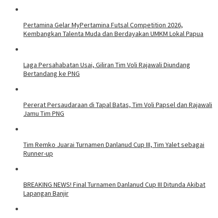
Pertamina Gelar MyPertamina Futsal Competition 2026,
Kembangkan Talenta Muda dan Berdayakan UMKM Lokal Papua
Laga Persahabatan Usai, Giliran Tim Voli Rajawali Diundang
Bertandang ke PNG
Pererat Persaudaraan di Tapal Batas, Tim Voli Papsel dan Rajawali
Jamu Tim PNG
Tim Remko Juarai Turnamen Danlanud Cup III, Tim Yalet sebagai
Runner-up
BREAKING NEWS! Final Turnamen Danlanud Cup III Ditunda Akibat
Lapangan Banjir