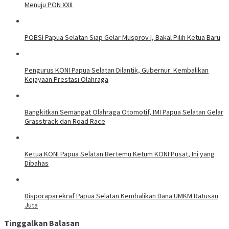
Menuju PON XXII
POBSI Papua Selatan Siap Gelar Musprov I, Bakal Pilih Ketua Baru
Pengurus KONI Papua Selatan Dilantik, Gubernur: Kembalikan
Kejayaan Prestasi Olahraga
Bangkitkan Semangat Olahraga Otomotif, IMI Papua Selatan Gelar
Grasstrack dan Road Race
Ketua KONI Papua Selatan Bertemu Ketum KONI Pusat, Ini yang
Dibahas
Disporaparekraf Papua Selatan Kembalikan Dana UMKM Ratusan
Juta
Tinggalkan Balasan