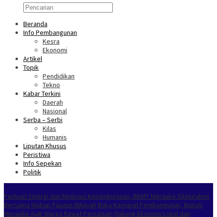
Beranda
Info Pembangunan
Kesra
Ekonomi
Artikel
Topik
Pendidikan
Tekno
Kabar Terkini
Daerah
Nasional
Serba – Serbi
Kilas
Humanis
Liputan Khusus
Peristiwa
Info Sepekan
Politik
NOKEN
Perkuat Sinergi dan Motivasi Kepengurusan, BKMT Merauke Silaturahmi
Bersama Wabup Fauzun Nihayah
Buka Karnaval Pembangunan, Bupati
Merauke Ajak Warga Rawat Persatuan
Dukung Ekonomi Lokal dan