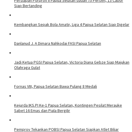
Persiapan Porprov II Papua Selatan sudah 75 Persen, 13 Cabor
Siap Bertanding
Kembangkan Sepak Bola Amatir, Liga 4 Papua Selatan Siap Digelar
Danlanud J. A Dimara Nahkodai FASI Papua Selatan
Jadi Ketua PGSI Papua Selatan, Victoria Diana Gebze Siap Majukan
Olahraga Gulat
Fornas VIII, Papua Selatan Bawa Pulang 8 Medali
Kejurda IKS.PI Ke-1 Papua Selatan, Kontingen Pesilat Merauke
Sabet 16 Emas dan Piala Bergilir
Pemprov Tekankan POBSI Papua Selatan Siapkan Atlet Biliar