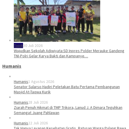
Topik
30 Juli 2026
Wujudkan Sekolah Adiwiyata:SD Inpres Polder Merauke Gandeng
TNI-Polri Gelar Karya Bakti dan Kampanye…
Humanis
Humanis
1 Agustus 2026
Senator Sularso Hadiri Peletakan Batu Pertama Pembangunan
Masjid At-Taqwa Kurik
Humanis
28 Juli 2026
Ziarah Penuh Hikmat di TMP Trikora, Lanud J. A Dimara Teguhkan
Semangat Juang Pahlawan
Humanis
22 Juli 2026
Tak Hanya Layanan Kesehatan Gratis, Ratusan Warga Pulang Bawa