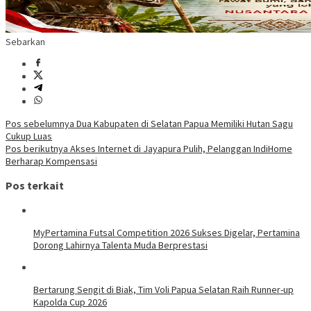
Sebarkan
Navigasi
Pos sebelumnya
Dua Kabupaten di Selatan Papua Memiliki Hutan Sagu
Cukup Luas
pos
Pos berikutnya
Akses Internet di Jayapura Pulih, Pelanggan IndiHome
Berharap Kompensasi
Pos terkait
MyPertamina Futsal Competition 2026 Sukses Digelar, Pertamina
Dorong Lahirnya Talenta Muda Berprestasi
​Bertarung Sengit di Biak, Tim Voli Papua Selatan Raih Runner-up
Kapolda Cup 2026