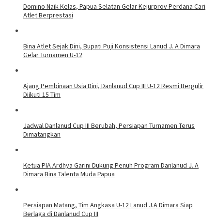
Domino Naik Kelas, Papua Selatan Gelar Kejurprov Perdana Cari
Atlet Berprestasi
Bina Atlet Sejak Dini, Bupati Puji Konsistensi Lanud J. A Dimara
Gelar Turnamen U-12
Ajang Pembinaan Usia Dini, Danlanud Cup III U-12 Resmi Bergulir
Diikuti 15 Tim
Jadwal Danlanud Cup III Berubah, Persiapan Turnamen Terus
Dimatangkan
Ketua PIA Ardhya Garini Dukung Penuh Program Danlanud J. A
Dimara Bina Talenta Muda Papua
Persiapan Matang, Tim Angkasa U-12 Lanud J.A Dimara Siap
Berlaga di Danlanud Cup III