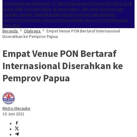
Perkebunan Berkelanjutan, PT BIA Semarakkan Pameran HUT RI ke-81 di
Distrik Ulilin
Tiga Hari Hilang di Sungai Maro, ABK yang Terjatuh Saat
Perbaiki Jangkar Ditemukan Meninggal
Program CSR Unggulan
Pertamina Patra Niaga Regional Papua Maluku Boyong 5 Penghargaan
ISRA 2026
Beranda
Olahraga
Empat Venue PON Bertaraf Internasional
Diserahkan ke Pemprov Papua
Empat Venue PON Bertaraf
Internasional Diserahkan ke
Pemprov Papua
Metro Merauke
10 Juni 2021