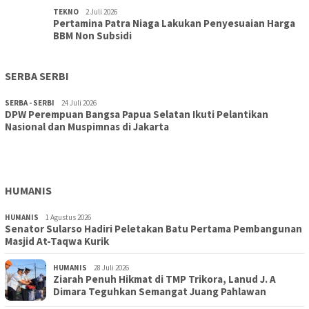
TEKNO
2 Juli 2026
Pertamina Patra Niaga Lakukan Penyesuaian Harga
BBM Non Subsidi
SERBA SERBI
SERBA - SERBI
24 Juli 2026
DPW Perempuan Bangsa Papua Selatan Ikuti Pelantikan
TOPIK
30 Juli 2026
Nasional dan Muspimnas di Jakarta
Wujudkan Sekolah Adiwiyata:SD Inpres Polder Merauke
Gandeng TNI-Polri Gelar Karya Bakti dan Kampanye…
HUMANIS
HUMANIS
1 Agustus 2026
Senator Sularso Hadiri Peletakan Batu Pertama Pembangunan
Masjid At-Taqwa Kurik
HUMANIS
28 Juli 2026
Ziarah Penuh Hikmat di TMP Trikora, Lanud J. A
Dimara Teguhkan Semangat Juang Pahlawan