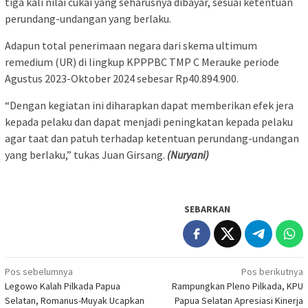
tiga kali nilai cukai yang seharusnya dibayar, sesuai ketentuan
perundang-undangan yang berlaku.
Adapun total penerimaan negara dari skema ultimum
remedium (UR) di lingkup KPPPBC TMP C Merauke periode
Agustus 2023-Oktober 2024 sebesar Rp40.894.900.
“Dengan kegiatan ini diharapkan dapat memberikan efek jera
kepada pelaku dan dapat menjadi peningkatan kepada pelaku
agar taat dan patuh terhadap ketentuan perundang-undangan
yang berlaku,” tukas Juan Girsang.
(Nuryani)
SEBARKAN
Navigasi
Pos sebelumnya
Pos berikutnya
Legowo Kalah Pilkada Papua
Rampungkan Pleno Pilkada, KPU
pos
Selatan, Romanus-Muyak Ucapkan
Papua Selatan Apresiasi Kinerja