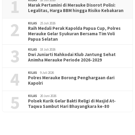
1
KILAS
28 Juli 2026
Marak Pertamini di Merauke Disorot Polisi:
Legalitas, Harga BBM hingga Risiko Kebakaran
2
KILAS
25 Juli 2026
Raih Medali Perak Kapolda Papua Cup, Polres
Merauke Gelar Syukuran Bersama Tim Voli
Papua Selatan
3
KILAS
18 Juli 2026
Dwi Juniarti Nahkodai Klub Jantung Sehat
Animha Merauke Periode 2026-2029
4
KILAS
9 Juli 2026
Polres Merauke Borong Penghargaan dari
Kapolri
5
KILAS
20 Juni 2026
Polsek Kurik Gelar Bakti Religi di Masjid At-
PENDIDIKAN
18 Juni 2026
Taqwa Sambut Hari Bhayangkara ke-80
Lepas Puluhan Peserta Didik, TK Yapis 2 Merauke Siapkan
Generasi Berkarakter dan Berakhlak