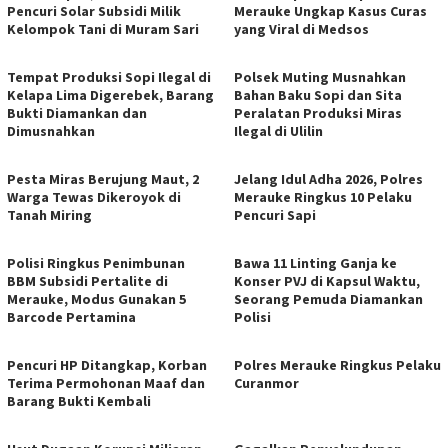
Pencuri Solar Subsidi Milik
Merauke Ungkap Kasus Curas
Kelompok Tani di Muram Sari
yang Viral di Medsos
Tempat Produksi Sopi Ilegal di
Polsek Muting Musnahkan
Kelapa Lima Digerebek, Barang
Bahan Baku Sopi dan Sita
Bukti Diamankan dan
Peralatan Produksi Miras
Dimusnahkan
Ilegal di Ulilin
Pesta Miras Berujung Maut, 2
Jelang Idul Adha 2026, Polres
Warga Tewas Dikeroyok di
Merauke Ringkus 10 Pelaku
Tanah Miring
Pencuri Sapi
Polisi Ringkus Penimbunan
Bawa 11 Linting Ganja ke
BBM Subsidi Pertalite di
Konser PVJ di Kapsul Waktu,
Merauke, Modus Gunakan 5
Seorang Pemuda Diamankan
Barcode Pertamina
Polisi
Pencuri HP Ditangkap, Korban
Polres Merauke Ringkus Pelaku
Terima Permohonan Maaf dan
Curanmor
Barang Bukti Kembali