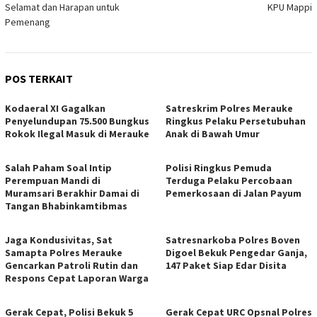
Selamat dan Harapan untuk
KPU Mappi
Pemenang
POS TERKAIT
​Kodaeral XI Gagalkan
Satreskrim Polres Merauke
Penyelundupan 75.500 Bungkus
Ringkus Pelaku Persetubuhan
Rokok Ilegal Masuk di Merauke
Anak di Bawah Umur
Salah Paham Soal Intip
Polisi Ringkus Pemuda
Perempuan Mandi di
Terduga Pelaku Percobaan
Muramsari Berakhir Damai di
Pemerkosaan di Jalan Payum
Tangan Bhabinkamtibmas
Jaga Kondusivitas, Sat
Satresnarkoba Polres Boven
Samapta Polres Merauke
Digoel Bekuk Pengedar Ganja,
Gencarkan Patroli Rutin dan
147 Paket Siap Edar Disita
Respons Cepat Laporan Warga
Gerak Cepat, Polisi Bekuk 5
Gerak Cepat URC Opsnal Polres