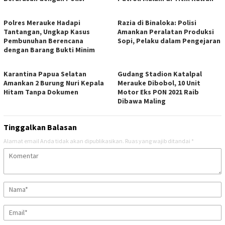
Polres Merauke Hadapi
Razia di Binaloka: Polisi
Tantangan, Ungkap Kasus
Amankan Peralatan Produksi
Pembunuhan Berencana
Sopi, Pelaku dalam Pengejaran
dengan Barang Bukti Minim
Karantina Papua Selatan
Gudang Stadion Katalpal
Amankan 2 Burung Nuri Kepala
Merauke Dibobol, 10 Unit
Hitam Tanpa Dokumen
Motor Eks PON 2021 Raib
Dibawa Maling
Tinggalkan Balasan
Alamat email Anda tidak akan dipublikasikan.
Ruas yang wajib ditandai
*