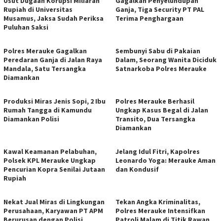
Usut Dugaan Korupsi Miliaran
Gagalkan Penyelundupan
Rupiah di Universitas
Ganja, Tiga Security PT PAL
Musamus, Jaksa Sudah Periksa
Terima Penghargaan
Puluhan Saksi
​Polres Merauke Gagalkan
Sembunyi Sabu di Pakaian
Peredaran Ganja di Jalan Raya
Dalam, Seorang Wanita Diciduk
Mandala, Satu Tersangka
Satnarkoba Polres Merauke
Diamankan
Produksi Miras Jenis Sopi, 2 Ibu
Polres Merauke Berhasil
Rumah Tangga di Kamundu
Ungkap Kasus Begal di Jalan
Diamankan Polisi
Transito, Dua Tersangka
Diamankan
Kawal Keamanan Pelabuhan,
Jelang Idul Fitri, Kapolres
Polsek KPL Merauke Ungkap
Leonardo Yoga: Merauke Aman
Pencurian Kopra Senilai Jutaan
dan Kondusif
Rupiah
Nekat Jual Miras di Lingkungan
Tekan Angka Kriminalitas,
Perusahaan, Karyawan PT APM
Polres Merauke Intensifkan
Berurusan dengan Polisi
Patroli Malam di Titik Rawan