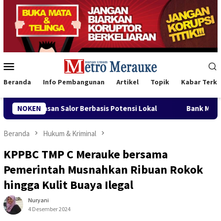
Loncat
ke
konten
Menu
Mobile
Beranda
Info Pembangunan
Artikel
Topik
Kabar Terki
Salor Berbasis Potensi Lokal
NOKEN
Bank Mandiri Region XII H
Beranda
Hukum & Kriminal
KPPBC TMP C Merauke bersama
Pemerintah Musnahkan Ribuan Rokok
hingga Kulit Buaya Ilegal
Nuryani
4 Desember 2024