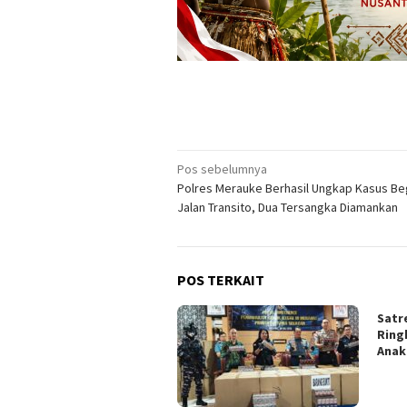
Navigasi
Pos sebelumnya
Polres Merauke Berhasil Ungkap Kasus Beg
pos
Jalan Transito, Dua Tersangka Diamankan
POS TERKAIT
Satr
Ring
Anak