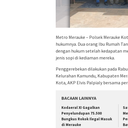
Metro Merauke – Polsek Merauke Kota
hukumnya. Dua orang Ibu Rumah Tangg
dengan hukum setelah kedapatan me
jenis sopi di kediaman mereka.
​Penggerebekan dilakukan pada Rabu 
Kelurahan Kamundu, Kabupaten Mera
Kota, AKP Elvis Palpialy bersama pe
BACAAN LAINNYA
​Kodaeral XI Gagalkan
Sa
Penyelundupan 75.500
Me
Bungkus Rokok Ilegal Masuk
Pe
di Merauke
Ba