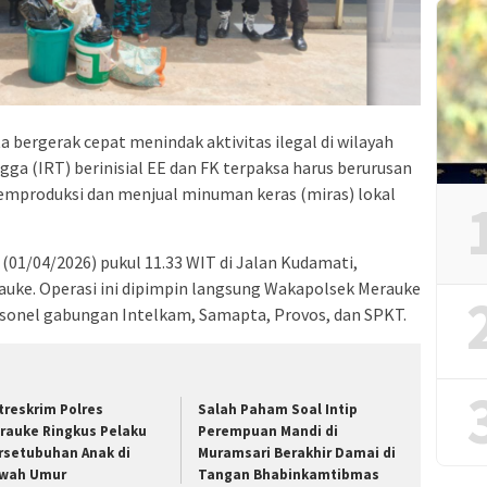
 bergerak cepat menindak aktivitas ilegal di wilayah
a (IRT) berinisial EE dan FK terpaksa harus berurusan
mproduksi dan menjual minuman keras (miras) lokal
(01/04/2026) pukul 11.33 WIT di Jalan Kudamati,
uke. Operasi ini dipimpin langsung Wakapolsek Merauke
rsonel gabungan Intelkam, Samapta, Provos, dan SPKT.
treskrim Polres
Salah Paham Soal Intip
rauke Ringkus Pelaku
Perempuan Mandi di
rsetubuhan Anak di
Muramsari Berakhir Damai di
wah Umur
Tangan Bhabinkamtibmas