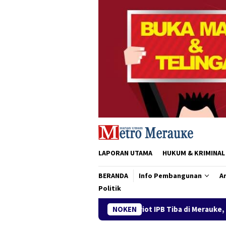
Loncat
ke
konten
LAPORAN UTAMA
HUKUM & KRIMINAL
BERANDA
Info Pembangunan
Ar
Politik
spedisi Patriot IPB Tiba di Merauke, Siap Dukung Pengembangan 
NOKEN