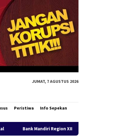
JUMAT, 7 AGUSTUS 2026
usus
Peristiwa
Info Sepekan
n XII Hadirkan Livin’ Berbagi Rp1, Perkuat Semangat Gotong Roy